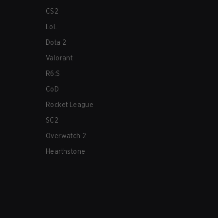
CS2
LoL
Dota 2
Valorant
R6:S
CoD
Rocket League
SC2
Overwatch 2
Hearthstone