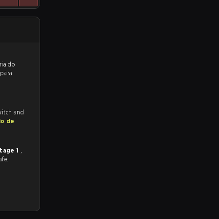
reveem a vitória do
 para
witch and
io de
tage 1
,
afe.