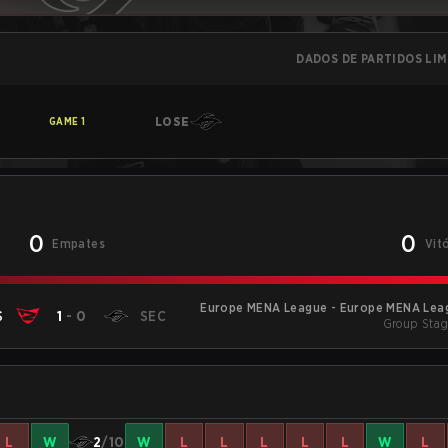
DADOS DE PARTIDOS LI
LOSE
GAME
1
0
0
Empates
Vit
Europe MENA League - Europe MENA Leag
S
1
-
0
SEC
Group Stag
L
W
2
/10
W
L
L
L
L
L
W
L