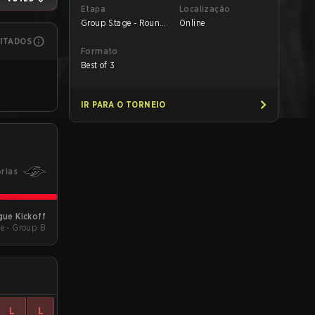
Etapa
Localização
Group Stage - Round
Online
1
MITADOS
Formato
Best of 3
IR PARA O TORNEIO
órias
ue Kickoff
e - Group B
L
L