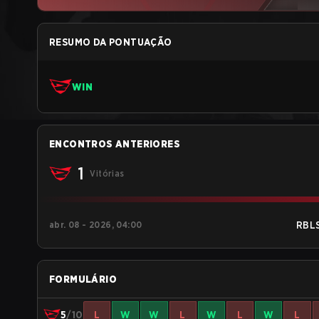
RESUMO DA PONTUAÇÃO
WIN
ENCONTROS ANTERIORES
1
Vitórias
abr. 08 - 2026, 04:00
RBL
FORMULÁRIO
5
/10
L
W
W
L
W
L
W
L