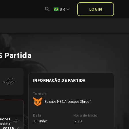
BR
LOGIN
S
Partida
INFORMAÇÃO DE PARTIDA
Torneio
Europe MENA League Stage 1
Data
Hora de início
ecret
16 junho
17:20
1 points
VOTED