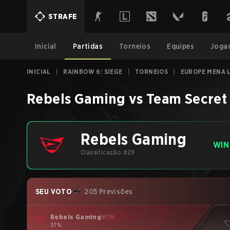
STRAFE
Inicial
Partidas
Torneios
Equipes
Joga
INICIAL
|
RAINBOW 6: SIEGE
|
TORNEIOS
|
EUROPE MENA L
Rebels Gaming
vs
Team Secret
Rebels Gaming
WIN
Classificação #29
SEU VOTO
205 Previsões
Rebels Gaming
WIN
37%