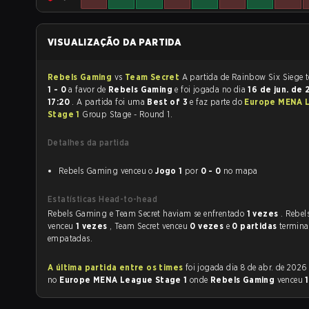
VISUALIZAÇÃO DA PARTIDA
Rebels Gaming
vs
Team Secret
A p
1 - 0
a favor de
Rebels Gaming
e foi jogada no dia
16 de jun. de
17:20
. A partida foi uma
Best of 3
e faz parte do
Europe MENA 
Stage 1
Group Stage - Round 1.
Detalhes da partida
Rebels Gaming venceu o
Jogo 1
por
0 - 0
no mapa
Estatísticas Head-to-head
Rebels Gaming e Team Secret haviam se enfrentado
1 vezes
. Rebe
venceu
1 vezes
, Team Secret venceu
0 vezes
e
0 partidas
termin
empatadas.
A última partida entre os times
foi jogada dia 8 de abr. de 2026 às 16:00
no
Europe MENA League Stage 1
onde
Rebels Gaming
venceu