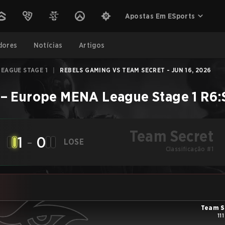
Apostas Em ESports
dores
Notícias
Artigos
EAGUE STAGE 1
|
REBELS GAMING VS TEAM SECRET - JUN 16, 2026
–
Europe MENA League Stage 1
R6:
Team Secret
1
-
0
LOSE
Classificação #1
Team S
11