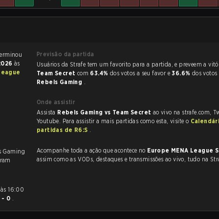
Previsão da partida
artida de Rainbow Six Siege terminou
 2026
às
Usuários da Strafe tem um favorito para a partida, e p
League
Team Secret
com
63.4%
dos votos a seu favor e
36.6%
dos votos
Rebels Gaming
.
Onde assistir
Assista
Rebels Gaming vs Team Secret
ao vivo na strafe.com, T
Youtube. Para assistir a mais partidas como esta, visite o
Calendár
partidas de R6:S
.
Acompanhe toda a ação que acontece no
Europe MENA League S
ls Gaming
assim como as VODs, destaques e transmissões ao vivo, tudo na Str
aram
1 - 0
.