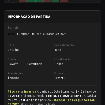
INFORMAÇÃO DE PARTIDA
Torneio
European Pro League Season 39 2026
Data
Hora de início
08 julho
18:45
Etapa
Localização
Playoffs - UB Quarterfinals
Online
Premiação
Formato
$
20000
Best of 3
RE.Arise
vs
Invasion
A partida de Dota 2 terminou
2 - 0
a favor de
RE.Arise
e foi jogada no dia
8 de jul. de 2026
às
18:45
. A partida
foi uma
Best of 3
e faz parte do
European Pro League Season
39 2026
Playoffs - UB Quarterfinals.