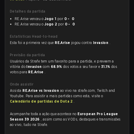
Detalhes da partida
RE.Arise venceu o
Jogo 1
por
0 - 0
RE.Arise venceu o
Jogo 2
por
0 - 0
Estatísticas Head-to-head
Esta foi a primeira vez que
RE.Arise
jogou contra
Invasion
.
Previsão da partida
Usuários da Strafe tem um favorito para a partida, e preveem a
vitória do
Invasion
com
68.9%
dos votos a seu favor e
31.1%
dos
votos para
RE.Arise
.
Onde assistir
Assista
RE.Arise vs Invasion
ao vivo na strafe.com, Twitch and
Youtube. Para assistir a mais partidas como esta, visite o
Calendário de partidas de Dota 2
.
Acompanhe toda a ação que acontece no
European Pro League
Season 39 2026
, assim como as VODs, destaques e transmissões
ao vivo, tudo na Strafe.