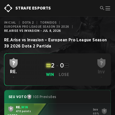
STRAFE ESPORTS
INICIAL
|
DOTA 2
|
TORNEIOS
|
EUROPEAN PRO LEAGUE SEASON 39 2026
|
RE.ARISE VS INVASION - JUL 8, 2026
RE.Arise
vs
Invasion
–
European Pro League Season
39 2026
Dota 2
Partida
2
-
0
Inv
RE.
WIN
LOSE
-
-
SEU VOTO
103 Previsões
RE.
WIN
Inv
470 points
69%