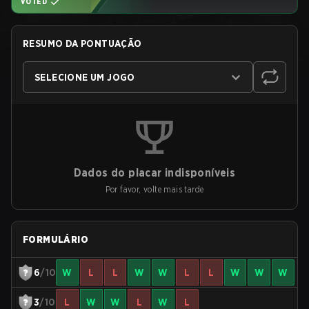
VOTED
RESUMO DA PONTUAÇÃO
SELECIONE UM JOGO
Dados do placar indisponíveis
Por favor, volte mais tarde
FORMULÁRIO
6
/10
W
L
L
W
W
L
L
W
W
W
3
/10
L
W
W
L
W
L