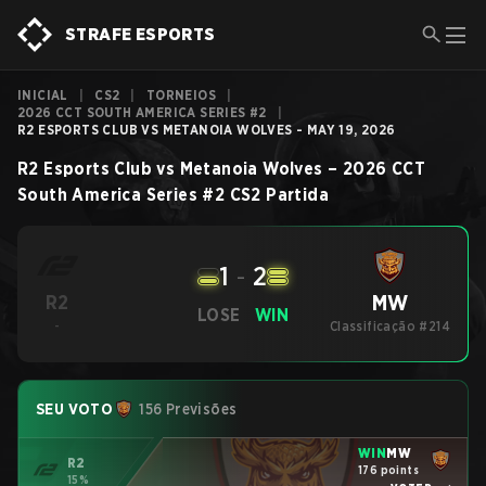
STRAFE ESPORTS
INICIAL
|
CS2
|
TORNEIOS
|
2026 CCT SOUTH AMERICA SERIES #2
|
R2 ESPORTS CLUB VS METANOIA WOLVES - MAY 19, 2026
R2 Esports Club
vs
Metanoia Wolves
–
2026 CCT
South America Series #2
CS2
Partida
1
-
2
MW
R2
LOSE
WIN
-
Classificação #214
SEU VOTO
156 Previsões
WIN
MW
R2
176 points
15%