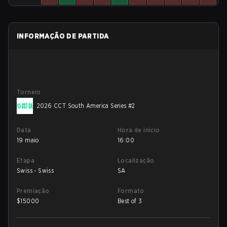
INFORMAÇÃO DE PARTIDA
Torneio
2026 CCT South America Series #2
Data
Hora de início
19 maio
16:00
Etapa
Localização
Swiss - Swiss
SA
Premiação
Formato
$
15000
Best of 3