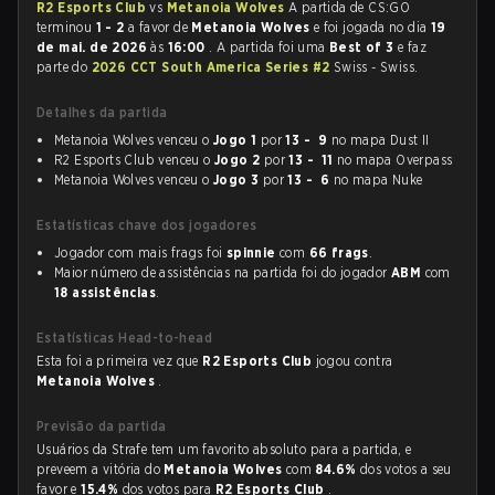
R2 Esports Club
vs
Metanoia Wolves
A partida de CS:GO
terminou
1 - 2
a favor de
Metanoia Wolves
e foi jogada no dia
19
de mai. de 2026
às
16:00
. A partida foi uma
Best of 3
e faz
parte do
2026 CCT South America Series #2
Swiss - Swiss.
Detalhes da partida
Metanoia Wolves venceu o
Jogo 1
por
13 - 9
no mapa Dust II
R2 Esports Club venceu o
Jogo 2
por
13 - 11
no mapa Overpass
Metanoia Wolves venceu o
Jogo 3
por
13 - 6
no mapa Nuke
Estatísticas chave dos jogadores
Jogador com mais frags foi
spinnie
com
66 frags
.
Maior número de assistências na partida foi do jogador
ABM
com
18 assistências
.
Estatísticas Head-to-head
Esta foi a primeira vez que
R2 Esports Club
jogou contra
Metanoia Wolves
.
Previsão da partida
Usuários da Strafe tem um favorito absoluto para a partida, e
preveem a vitória do
Metanoia Wolves
com
84.6%
dos votos a seu
favor e
15.4%
dos votos para
R2 Esports Club
.