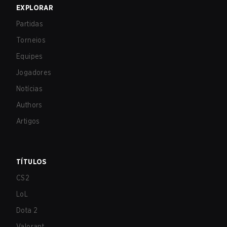
EXPLORAR
Partidas
Torneios
Equipes
Jogadores
Notícias
Authors
Artigos
TÍTULOS
CS2
LoL
Dota 2
Valorant