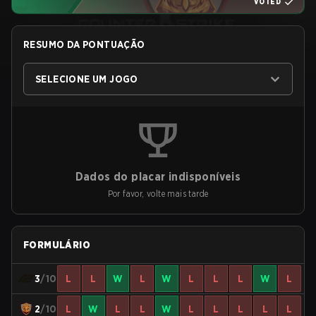
VOTED
RESUMO DA PONTUAÇÃO
SELECIONE UM JOGO
Dados do placar indisponíveis
Por favor, volte mais tarde
FORMULÁRIO
3
/10
L
L
W
L
W
L
L
L
W
L
2
/10
L
W
L
L
W
L
L
L
L
L