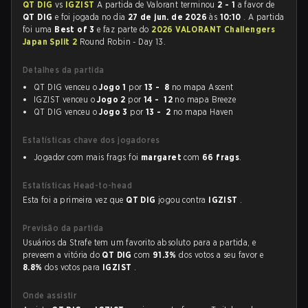
QT DIG
vs
IGZIST
A partida de Valorant terminou
2 - 1
a favor de
QT DIG
e foi jogada no dia
27 de jun. de 2026
às
10:10
. A partida
foi uma
Best of 3
e faz parte do
2026 VALORANT Challengers
Japan Split 2
Round Robin - Day 13.
Detalhes da partida
QT DIG venceu o
Jogo 1
por
13 - 8
no mapa Ascent
IGZIST venceu o
Jogo 2
por
14 - 12
no mapa Breeze
QT DIG venceu o
Jogo 3
por
13 - 2
no mapa Haven
Estatísticas chave dos jogadores
Jogador com mais frags foi
margaret
com
66 frags
.
Estatísticas Head-to-head
Esta foi a primeira vez que
QT DIG
jogou contra
IGZIST
.
Previsão da partida
Usuários da Strafe tem um favorito absoluto para a partida, e
preveem a vitória do
QT DIG
com
91.3%
dos votos a seu favor e
8.8%
dos votos para
IGZIST
.
Onde assistir