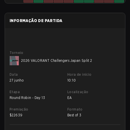
INFORMAÇÃO DE PARTIDA
Torneio
2026 VALORANT Challengers Japan Split 2
Data
Hora de início
27 junho
10:10
Etapa
Localização
Round Robin - Day 13
EA
Premiação
Formato
$
22639
Best of 3