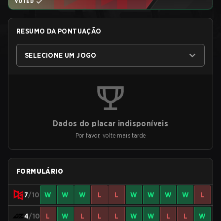
VOTED
RESUMO DA PONTUAÇÃO
SELECIONE UM JOGO
Dados do placar indisponíveis
Por favor, volte mais tarde
FORMULÁRIO
7
/10
W
W
W
L
L
W
W
W
W
L
4
/10
L
W
L
L
L
W
W
L
L
W