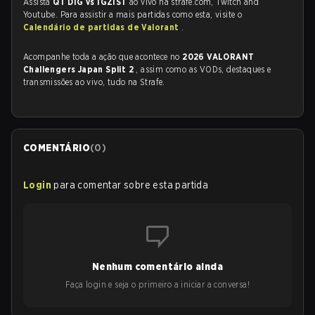
Assista
QT DIG vs IGZIST
ao vivo na strafe.com, Twitch and
Youtube. Para assistir a mais partidas como esta, visite o
Calendário de partidas de Valorant
.
Acompanhe toda a ação que acontece no
2026 VALORANT
Challengers Japan Split 2
, assim como as VODs, destaques e
transmissões ao vivo, tudo na Strafe.
COMENTÁRIO
(
0
)
Login
para comentar sobre esta partida
Nenhum comentário ainda
Faça login e seja o primeiro a iniciar a conversa!