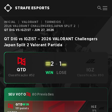
STRAFE ESPORTS
INICIAL
|
VALORANT
|
TORNEIOS
|
2026 VALORANT CHALLENGERS JAPAN SPLIT 2
|
QT DIG VS IGZIST - JUN 27, 2026
QT DIG
vs
IGZIST
–
2026 VALORANT Challengers
Japan Split 2
Valorant
Partida
2
-
1
IGZ
QTD
WIN
LOSE
Classificação #52
Classificação #90
SEU VOTO
80 Previsões
QTD
WIN
IGZ
131 points
9%