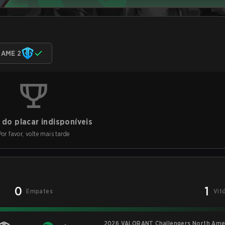
AME 2
do placar indisponíveis
Por favor, volte mais tarde
0
1
Empates
Vit
2026 VALORANT Challengers North Amer