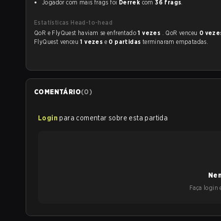
Jogador com mais frags foi
Derrek
com
36 frags
.
Estatísticas Head-to-head
QoR e FlyQuest haviam se enfrentado
1 vezes
. QoR venceu
0 vez
FlyQuest venceu
1 vezes
e
0 partidas
terminaram empatadas.
COMENTÁRIO
(
0
)
Login
para comentar sobre esta partida
Nen
Faça login e