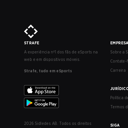
STRAFE
EMPRES
A experiência nº1 dos fãs de eSports na
Sobre a S
web e em dispositivos móveis.
Contate-
Carreira
Strafe, tudo em eSports
JURÍDIC
Política 
Termos d
2026
Sidledes AB. Todos os direitos
SIGA