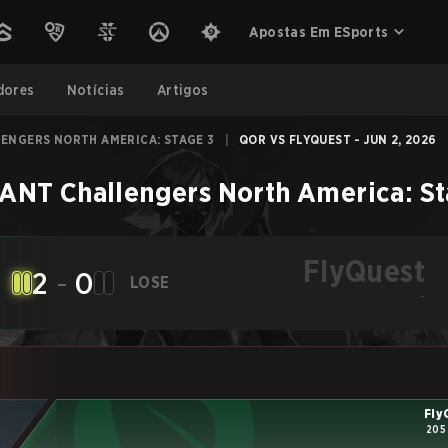
Apostas Em ESports
dores
Notícias
Artigos
ENGERS NORTH AMERICA: STAGE 3
|
QOR VS FLYQUEST - JUN 2, 2026
NT Challengers North America: St
FlyQuest
2
-
0
LOSE
-
Fly
205