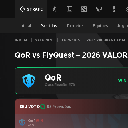
STRAFE
Inicial
Partidas
Torneios
Equipes
Joga
INICIAL
|
VALORANT
|
TORNEIOS
|
2026 VALORANT CHALL
QoR
vs
FlyQuest
–
2026 VALORA
QoR
WIN
Classificação #78
SEU VOTO
93 Previsões
QoR
WIN
46%