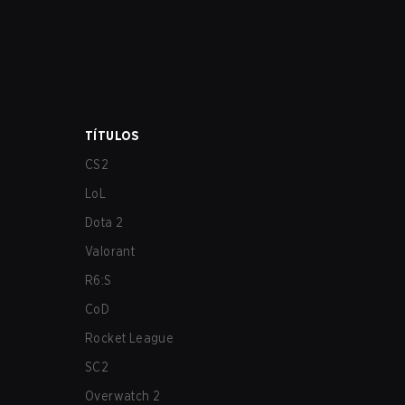
TÍTULOS
CS2
LoL
Dota 2
Valorant
R6:S
CoD
Rocket League
SC2
Overwatch 2