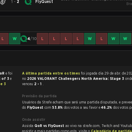
1
-
2
FlyQuest
Bra
L
W
4
/10
L
L
L
L
W
L
W
W
oR
e foi
A última partida entre os times
foi jogada dia 29 de abr. de 2026 às 22:15
 of 3
e
no
2026 VALORANT Challengers North America: Stage 3
ond
ge 3
venceu
2 - 1
.
Previsão da partida
Usuários da Strafe acham que será uma partida disputada, e preveem a vitória
do
FlyQuest
com
53.8%
dos votos a seu favor e
46.2%
dos votos 
Onde assistir
Assista
QoR vs FlyQuest
ao vivo na strafe.com, Twitch and Youtub
assistir a mais partidas como esta, visite o
Calendário de partida