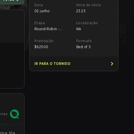
Data
Hora de início
02 junho
23:23
Etapa
Localização
Round-Robin -
NA
Round-Robin
Premiação
Formato
$
62500
Best of 3
IR PARA O TORNEIO
órias
ica: Stage