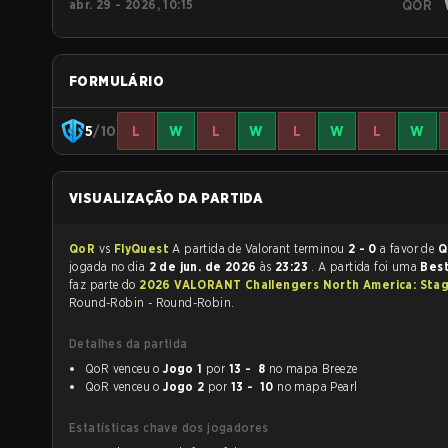
abr. 29 - 2026, 10:15
QOR
FORMULÁRIO
5
/10
L
W
L
W
L
W
L
W
VISUALIZAÇÃO DA PARTIDA
QoR
vs
FlyQuest
A partida de Valorant terminou
2 - 0
a favor de
Q
jogada no dia
2 de jun. de 2026
às
23:23
. A partida foi uma
Best
faz parte do
2026 VALORANT Challengers North America: Sta
Round-Robin - Round-Robin.
Detalhes da partida
QoR venceu o
Jogo 1
por
13 - 8
no mapa Breeze
QoR venceu o
Jogo 2
por
13 - 10
no mapa Pearl
Estatísticas chave dos jogadores