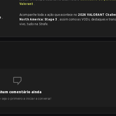
Valorant
.
Acompanhe toda a ação que acontece no
2026 VALORANT Challengers
es
,
North America: Stage 3
, assim como as VODs, destaques e transmissões ao
vivo, tudo na Strafe.
hum comentário ainda
 seja o primeiro a iniciar a conversa!