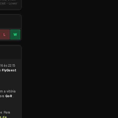
cket - Lower
2
L
W
e
FlyQuest
para
QoR
.
e. Para
s de