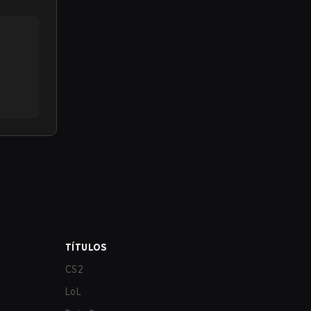
TÍTULOS
CS2
LoL