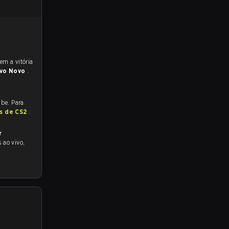
vo Novo
.
ube. Para
as de CS2
.
r