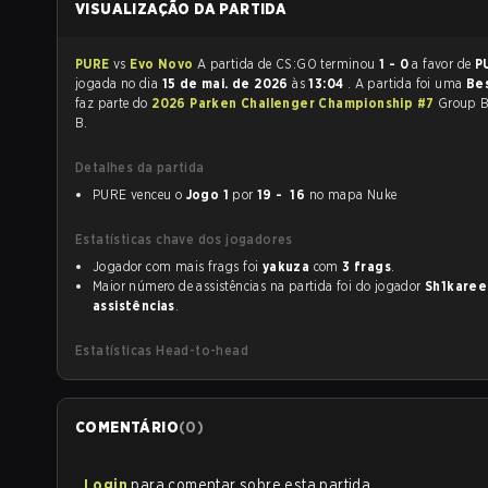
VISUALIZAÇÃO DA PARTIDA
PURE
vs
Evo Novo
A partida de CS:GO terminou
1 - 0
a favor de
P
jogada no dia
15 de mai. de 2026
às
13:04
. A partida foi uma
Bes
faz parte do
2026 Parken Challenger Championship #7
Group B
B.
Detalhes da partida
PURE venceu o
Jogo 1
por
19 - 16
no mapa Nuke
Estatísticas chave dos jogadores
Jogador com mais frags foi
yakuza
com
3 frags
.
Maior número de assistências na partida foi do jogador
Sh1karee
assistências
.
Estatísticas Head-to-head
COMENTÁRIO
(
0
)
Login
para comentar sobre esta partida