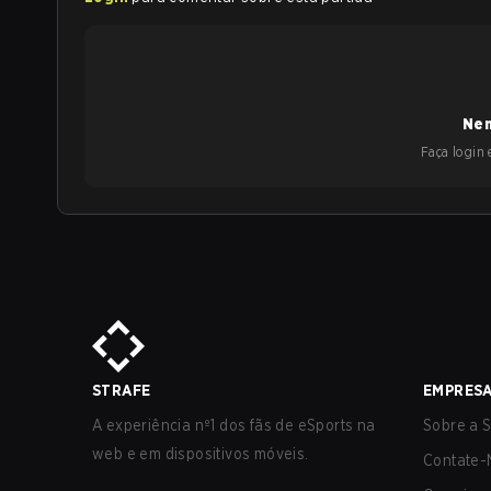
Nen
Faça login e
STRAFE
EMPRES
A experiência nº1 dos fãs de eSports na
Sobre a S
web e em dispositivos móveis.
Contate-