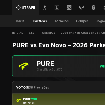
STRAFE
Inicial
Partidas
Torneios
Equipes
Joga
INICIAL
|
CS2
|
TORNEIOS
|
2026 PARKEN CHALLENGER CH
PURE
vs
Evo Novo
–
2026 Park
PURE
WI
Classificação #177
VOTOS
138 Previsões
PURE
WIN
116 Votos