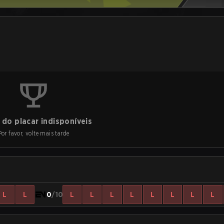
do placar indisponíveis
Por favor, volte mais tarde
L
L
0
/10
L
L
L
L
L
L
L
L