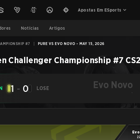
Apostas Em ESports
dores
Notícias
Artigos
AMPIONSHIP #7
|
PURE VS EVO NOVO - MAY 15, 2026
en Challenger Championship #7
CS
Evo Novo
1
-
0
N
LOSE
-
Evo
2