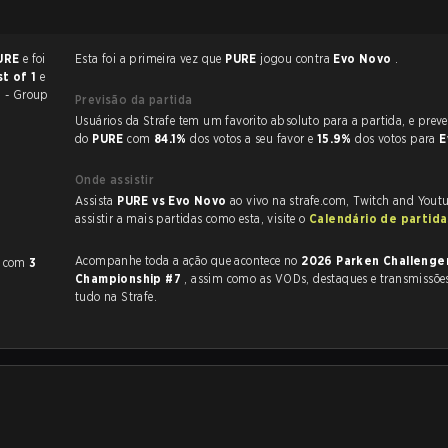
URE
e foi
Esta foi a primeira vez que
PURE
jogou contra
Evo Novo
.
t of 1
e
 - Group
Previsão da partida
Usuários da Strafe tem um favorito absoluto para a partida, e preveem a vitória
do
PURE
com
84.1%
dos votos a seu favor e
15.9%
dos votos para
E
Onde assistir
Assista
PURE vs Evo Novo
ao vivo na strafe.com, Twitch and Yout
assistir a mais partidas como esta, visite o
Calendário de partid
Acompanhe toda a ação que acontece no
2026 Parken Challenge
com
3
Championship #7
, assim como as VODs, destaques e transmissões ao vivo,
tudo na Strafe.