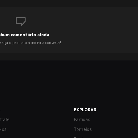
hum comentário ainda
 seja o primeiro a iniciar a conversa!
A
EXPLORAR
trafe
Partidas
Nos
Torneios