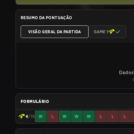
RESUMO DA PONTUAÇÃO
VISÃO GERAL DA PARTIDA
GAME 1
Dados 
FORMULÁRIO
4
/10
W
L
W
W
W
L
L
L