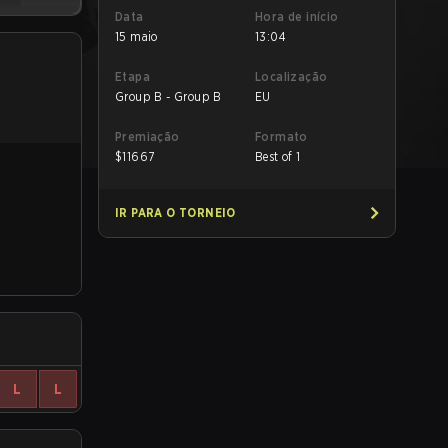
Data
Hora de início
15 maio
13:04
Etapa
Localização
Group B - Group B
EU
Premiação
Formato
$
11667
Best of 1
IR PARA O TORNEIO
L
L