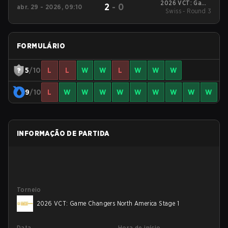
2026 VCT: Game
2
-
0
abr. 29 - 2026, 09:10
Changers North
Swiss - Round 3
America Stage 1
FORMULÁRIO
5
/10
L
L
W
W
L
W
W
W
9
/10
L
W
W
W
W
W
W
W
W
W
INFORMAÇÃO DE PARTIDA
Torneio
2026 VCT: Game Changers North America Stage 1
Data
Hora de início