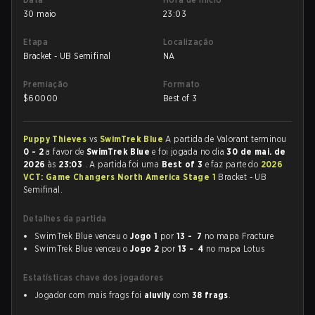
30 maio
23:03
Etapa
Localização
Bracket - UB Semifinal
NA
Premiação
Formato
$
60000
Best of 3
Puppy Thieves
vs
SwimTrek Blue
A partida de Valorant terminou
0 - 2
a favor de
SwimTrek Blue
e foi jogada no dia
30 de mai. de
2026
às
23:03
. A partida foi uma
Best of 3
e faz parte do
2026
VCT: Game Changers North America Stage 1
Bracket - UB
Semifinal.
Detalhes da partida
SwimTrek Blue venceu o
Jogo 1
por
13 - 7
no mapa Fracture
SwimTrek Blue venceu o
Jogo 2
por
13 - 4
no mapa Lotus
Estatísticas chave dos jogadores
Jogador com mais frags foi
aluvily
com
38 frags
.