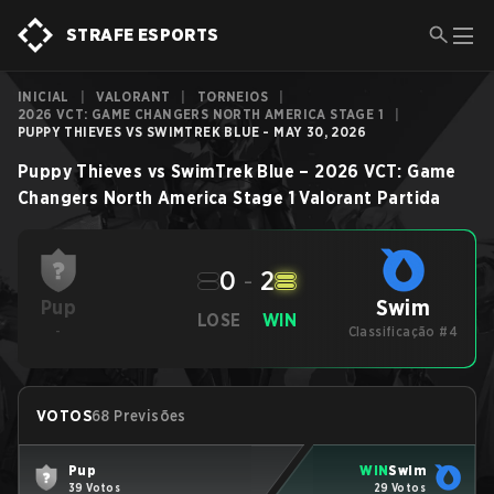
STRAFE ESPORTS
INICIAL
|
VALORANT
|
TORNEIOS
|
2026 VCT: GAME CHANGERS NORTH AMERICA STAGE 1
|
PUPPY THIEVES VS SWIMTREK BLUE - MAY 30, 2026
Puppy Thieves
vs
SwimTrek Blue
–
2026 VCT: Game
Changers North America Stage 1
Valorant
Partida
0
-
2
Swim
Pup
LOSE
WIN
-
Classificação #4
VOTOS
68 Previsões
Pup
WIN
Swim
39 Votos
29 Votos