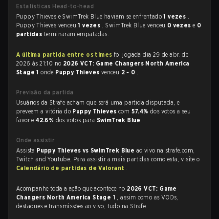
Estatísticas Head-to-head
Puppy Thieves e SwimTrek Blue haviam se enfrentado
1 vezes
.
Puppy Thieves venceu
1 vezes
, SwimTrek Blue venceu
0 vezes
e
0
partidas
terminaram empatadas.
A última partida entre os times
foi jogada dia 29 de abr. de
2026 às 21:10 no
2026 VCT: Game Changers North America
Stage 1
onde
Puppy Thieves
venceu
2 - 0
.
Previsão da partida
Usuários da Strafe acham que será uma partida disputada, e
preveem a vitória do
Puppy Thieves
com
57.4%
dos votos a seu
favor e
42.6%
dos votos para
SwimTrek Blue
.
Onde assistir
Assista
Puppy Thieves vs SwimTrek Blue
ao vivo na strafe.com,
Twitch and Youtube. Para assistir a mais partidas como esta, visite o
Calendário de partidas de Valorant
.
Acompanhe toda a ação que acontece no
2026 VCT: Game
Changers North America Stage 1
, assim como as VODs,
destaques e transmissões ao vivo, tudo na Strafe.