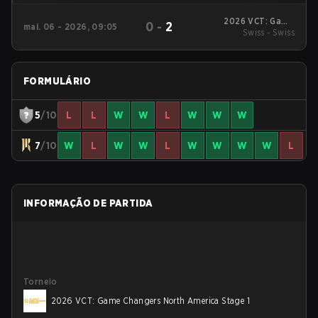
2026 VCT: Game
0
-
2
mai. 06 - 2026, 09:05
Changers North
Swiss - Swiss
America Stage 1
FORMULÁRIO
5
/10
L
L
W
W
L
W
W
W
7
/10
W
L
W
W
L
W
W
W
W
L
INFORMAÇÃO DE PARTIDA
Torneio
2026 VCT: Game Changers North America Stage 1