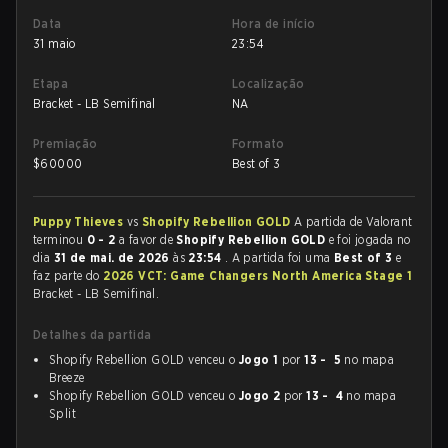
Data
Hora de início
31 maio
23:54
Etapa
Localização
Bracket - LB Semifinal
NA
Premiação
Formato
$
60000
Best of 3
Puppy Thieves
vs
Shopify Rebellion GOLD
A partida de Valorant
terminou
0 - 2
a favor de
Shopify Rebellion GOLD
e foi jogada no
dia
31 de mai. de 2026
às
23:54
. A partida foi uma
Best of 3
e
faz parte do
2026 VCT: Game Changers North America Stage 1
Bracket - LB Semifinal.
Detalhes da partida
Shopify Rebellion GOLD venceu o
Jogo 1
por
13 - 5
no mapa
Breeze
Shopify Rebellion GOLD venceu o
Jogo 2
por
13 - 4
no mapa
Split