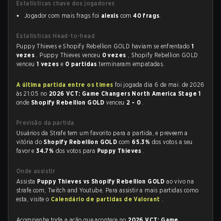
Estatísticas chave dos jogadores
Jogador com mais frags foi
alexis
com
40 frags
.
Estatísticas Head-to-head
Puppy Thieves e Shopify Rebellion GOLD haviam se enfrentado
1
vezes
. Puppy Thieves venceu
0 vezes
, Shopify Rebellion GOLD
venceu
1 vezes
e
0 partidas
terminaram empatadas.
A última partida entre os times
foi jogada dia 6 de mai. de 2026
às 21:05 no
2026 VCT: Game Changers North America Stage 1
onde
Shopify Rebellion GOLD
venceu
2 - 0
.
Previsão da partida
Usuários da Strafe tem um favorito para a partida, e preveem a
vitória do
Shopify Rebellion GOLD
com
65.3%
dos votos a seu
favor e
34.7%
dos votos para
Puppy Thieves
.
Onde assistir
Assista
Puppy Thieves vs Shopify Rebellion GOLD
ao vivo na
strafe.com, Twitch and Youtube. Para assistir a mais partidas como
esta, visite o
Calendário de partidas de Valorant
.
Acompanhe toda a ação que acontece no
2026 VCT: Game