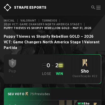
STRAFE ESPORTS
INICIAL
|
VALORANT
|
TORNEIOS
|
2026 VCT: GAME CHANGERS NORTH AMERICA STAGE 1
|
PUPPY THIEVES VS SHOPIFY REBELLION GOLD - MAY 31, 2026
Puppy Thieves
vs
Shopify Rebellion GOLD
–
2026
VCT: Game Changers North America Stage 1
Valorant
Partida
0
-
2
Sho
Pup
LOSE
WIN
-
Classificação #22
SEU VOTO
75 Previsões
WIN
Sho