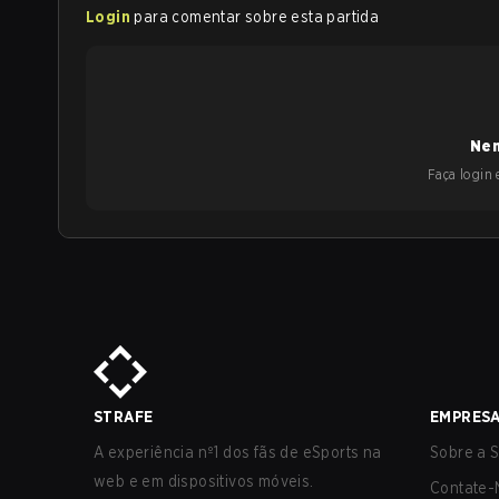
Login
para comentar sobre esta partida
Nen
Faça login e
STRAFE
EMPRES
A experiência nº1 dos fãs de eSports na
Sobre a S
web e em dispositivos móveis.
Contate-