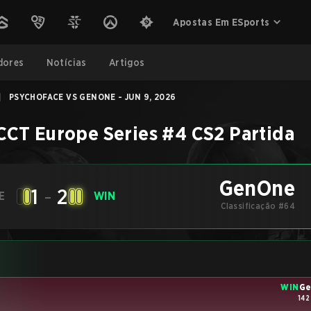
Apostas Em ESports
dores
Notícias
Artigos
|
PSYCHOFACE VS GENONE - JUN 9, 2026
CCT Europe Series #4
CS2
Partida
GenOne
1
-
2
E
WIN
Classificação #64
WIN
G
142