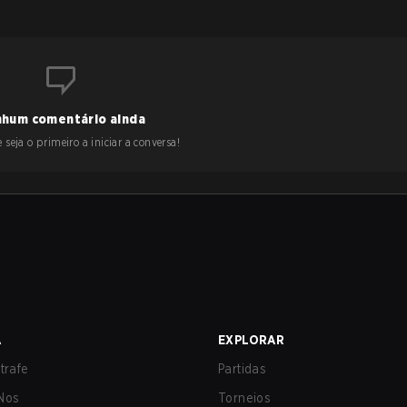
hum comentário ainda
 seja o primeiro a iniciar a conversa!
A
EXPLORAR
trafe
Partidas
Nos
Torneios