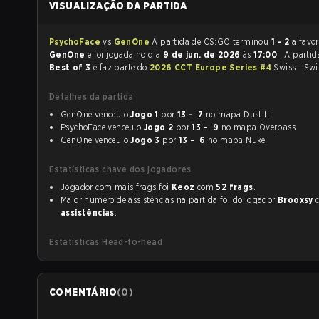
VISUALIZAÇÃO DA PARTIDA
PsychoFace
vs
GenOne
A partida de CS:GO terminou
1 - 2
a favor
GenOne
e foi jogada no dia
9 de jun. de 2026
às
17:00
. A parti
Best of 3
e faz parte do
2026 CCT Europe Series #4
Swiss - Swi
Detalhes da partida
GenOne venceu o
Jogo 1
por
13 - 7
no mapa Dust II
PsychoFace venceu o
Jogo 2
por
13 - 9
no mapa Overpass
GenOne venceu o
Jogo 3
por
13 - 6
no mapa Nuke
Estatísticas chave dos jogadores
Jogador com mais frags foi
Keoz
com
52 frags
.
Maior número de assistências na partida foi do jogador
Brooxsy
assistências
.
Estatísticas Head-to-head
COMENTÁRIO
(
0
)