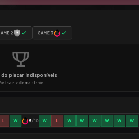
AME 2
GAME 3
do placar indisponíveis
Por favor, volte mais tarde
L
W
9
/10
W
L
W
W
W
W
W
W