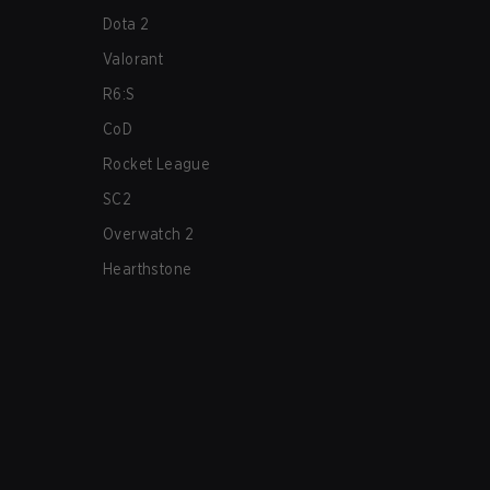
Dota 2
Valorant
R6:S
CoD
Rocket League
SC2
Overwatch 2
Hearthstone