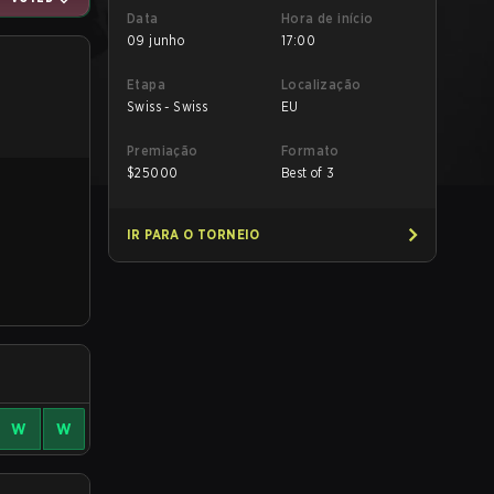
Data
Hora de início
09 junho
17:00
Etapa
Localização
Swiss - Swiss
EU
Premiação
Formato
$
25000
Best of 3
IR PARA O TORNEIO
W
W