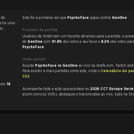
 de
Esta foi a primeira vez que
PsychoFace
jogou contra
GenOne
.
da foi uma
ss.
Previsão da partida
Usuários da Strafe tem um favorito absoluto para a partida, e preveem a vitória
do
GenOne
com
91.8%
dos votos a seu favor e
8.2%
dos votos par
PsychoFace
.
Onde assistir
Assista
PsychoFace vs GenOne
ao vivo na strafe.com, Twitch an
Para assistir a mais partidas como esta, visite o
Calendário de pa
CS2
.
com
18
Acompanhe toda a ação que acontece no
2026 CCT Europe Serie
assim como as VODs, destaques e transmissões ao vivo, tudo na Str