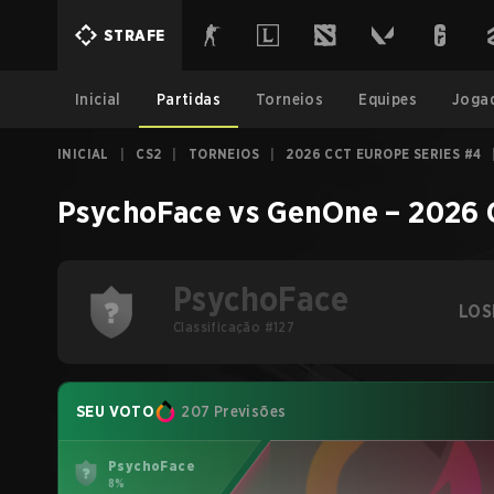
STRAFE
Inicial
Partidas
Torneios
Equipes
Joga
INICIAL
|
CS2
|
TORNEIOS
|
2026 CCT EUROPE SERIES #4
PsychoFace
vs
GenOne
–
2026 
PsychoFace
LOS
Classificação #127
SEU VOTO
207 Previsões
PsychoFace
8%