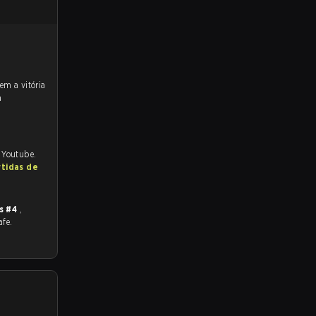
a
d Youtube.
rtidas de
s #4
,
afe.