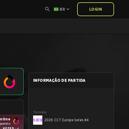
BR
LOGIN
INFORMAÇÃO DE PARTIDA
Torneio
enOne
2026 CCT Europe Series #4
 points
VOTED