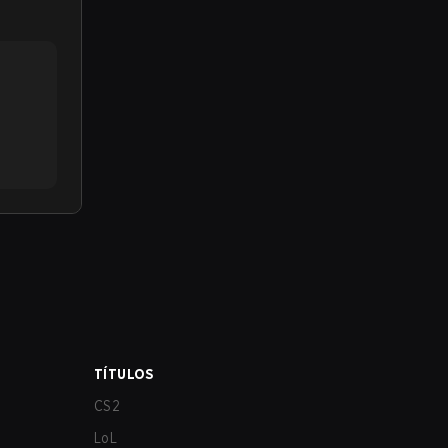
TÍTULOS
CS2
LoL