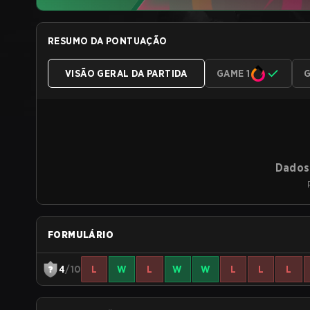
RESUMO DA PONTUAÇÃO
VISÃO GERAL DA PARTIDA
GAME 1
G
Dados 
FORMULÁRIO
4
/10
L
W
L
W
W
L
L
L