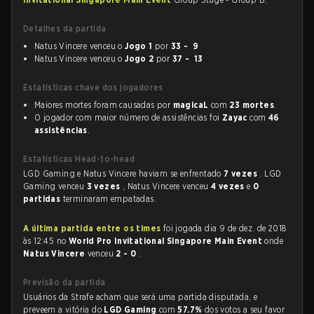
Detalhes da partida
Natus Vincere venceu o
Jogo 1
por
33 - 9
Natus Vincere venceu o
Jogo 2
por
37 - 13
Estatísticas chave dos jogadores
Maiores mortes foram causadas por
magicaL
com
23 mortes
.
O jogador com maior número de assistências foi
Zayac
com
46
assistências
.
Estatísticas Head-to-head
LGD Gaming e Natus Vincere haviam se enfrentado
7 vezes
. LGD
Gaming venceu
3 vezes
, Natus Vincere venceu
4 vezes
e
0
partidas
terminaram empatadas.
A última partida entre os times
foi jogada dia 9 de dez. de 2018
às 12:45 no
World Pro Invitational Singapore Main Event
onde
Natus Vincere
venceu
2 - 0
.
Previsão da partida
Usuários da Strafe acham que será uma partida disputada, e
preveem a vitória do
LGD Gaming
com
57.7%
dos votos a seu favor