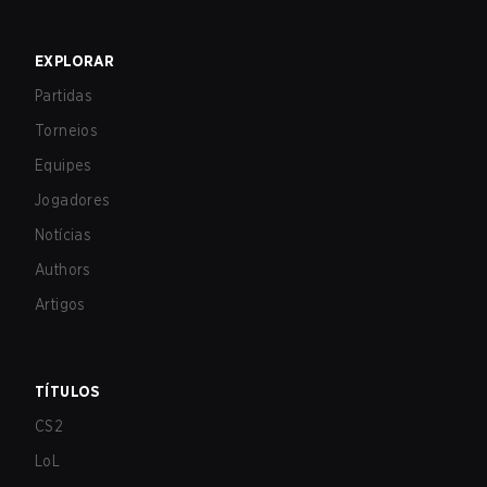
EXPLORAR
Partidas
Torneios
Equipes
Jogadores
Notícias
Authors
Artigos
TÍTULOS
CS2
LoL