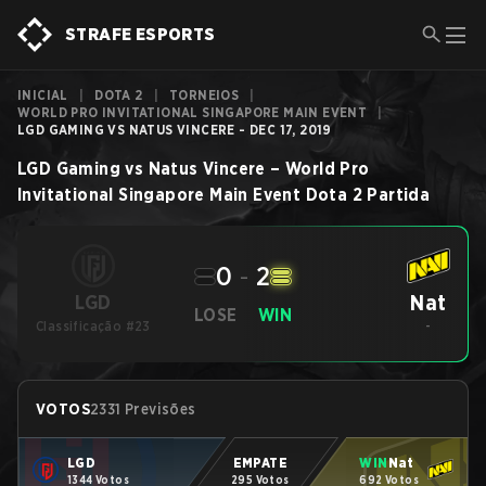
STRAFE ESPORTS
INICIAL
|
DOTA 2
|
TORNEIOS
|
WORLD PRO INVITATIONAL SINGAPORE MAIN EVENT
|
LGD GAMING VS NATUS VINCERE - DEC 17, 2019
LGD Gaming
vs
Natus Vincere
–
World Pro
Invitational Singapore Main Event
Dota 2
Partida
0
-
2
Nat
LGD
LOSE
WIN
Classificação #23
-
VOTOS
2331 Previsões
LGD
EMPATE
WIN
Nat
1344 Votos
295 Votos
692 Votos