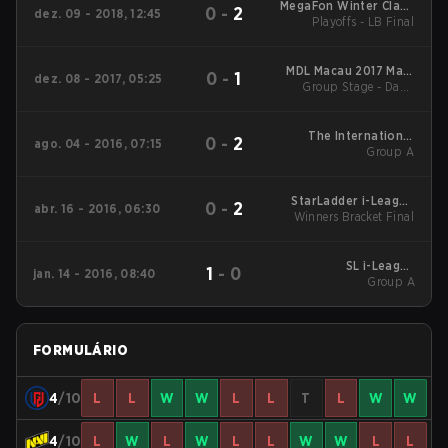
MegaFon Winter Clash
0
-
2
dez. 09 - 2018, 12:45
Playoffs - LB Final
Main Event
MDL Macau 2017 Main
0
-
1
dez. 08 - 2017, 05:25
Group Stage - Day 1
Event
Series 1
The International
0
-
2
ago. 04 - 2016, 07:15
2016 Group Stage:
Group A
Round Robin
StarLadder i-League
0
-
2
abr. 16 - 2016, 06:30
Winners Bracket Final
Invitational 2016
Double Elimination
Bracket
SL i-League
1
-
0
jan. 14 - 2016, 08:40
StarSeries S13 Finals
Group A
Group Stage: Round-
robin
FORMULÁRIO
4
/10
L
L
W
W
L
L
T
L
W
W
4
/10
L
W
L
W
L
L
W
W
L
L