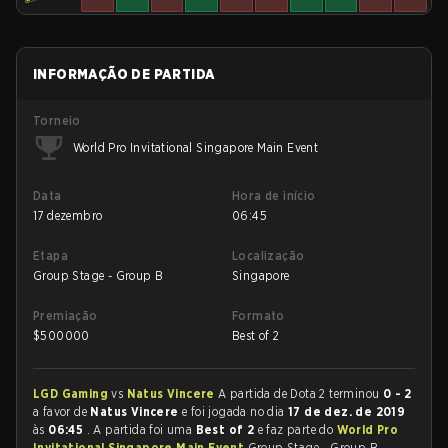
INFORMAÇÃO DE PARTIDA
Torneio
World Pro Invitational Singapore Main Event
Data
Hora de início
17 dezembro
06:45
Etapa
Localização
Group Stage - Group B
Singapore
Premiação
Formato
$
500000
Best of 2
LGD Gaming
vs
Natus Vincere
A partida de Dota 2 terminou
0 - 2
a favor de
Natus Vincere
e foi jogada no dia
17 de dez. de 2019
às
06:45
. A partida foi uma
Best of 2
e faz parte do
World Pro
Invitational Singapore Main Event
Group Stage - Group B.