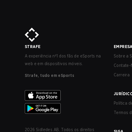
STRAFE
EMPRES
A experiência nº1 dos fãs de eSports na
Sobre a S
web e em dispositivos móveis.
Contate-
Carreira
Strafe, tudo em eSports
JURÍDIC
Política 
Termos d
2026
Sidledes AB. Todos os direitos
SIGA