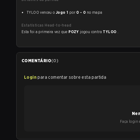
TYLOO venceu o
Jogo 1
por
0 - 0
no mapa
Estatísticas Head-to-head
Esta foi a primeira vez que
POZY
jogou contra
TYLOO
.
COMENTÁRIO
(
0
)
Login
para comentar sobre esta partida
Nen
Faça login e