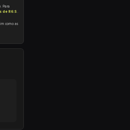
. Para
as de R6:S
.
como as