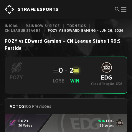
STRAFE ESPORTS
INICIAL
|
RAINBOW 6: SIEGE
|
TORNEIOS
|
CN LEAGUE STAGE 1
|
POZY VS EDWARD GAMING - JUN 26, 2026
POZY
vs
EDward Gaming
–
CN League Stage 1
R6:S
Partida
0
-
2
EDG
POZY
LOSE
WIN
-
Classificação #36
VOTOS
105 Previsões
POZY
WIN
EDG
36 Votos
69 Votos