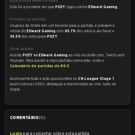
Estatísticas Head-to-head
Esta foi a primeira vez que
POZY
jogou contra
EDward Gaming
.
Previsão da partida
Usuários da Strafe tem um favorito para a partida, e preveem a
vitória do
EDward Gaming
com
65.7%
dos votos a seu favor e
34.3%
dos votos para
POZY
.
Onde assistir
Assista
POZY vs EDward Gaming
ao vivo na strafe.com, Twitch and
Youtube. Para assistir a mais partidas como esta, visite o
Calendário de partidas de R6:S
.
Acompanhe toda a ação que acontece no
CN League Stage 1
,
assim como as VODs, destaques e transmissões ao vivo, tudo na
Strafe.
COMENTÁRIO
(
0
)
Login
para comentar sobre esta partida