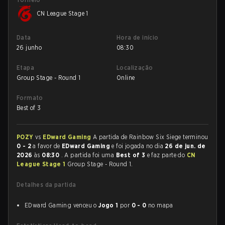
CN League Stage 1
Data
Hora de início
26 junho
08:30
Etapa
Localização
Group Stage - Round 1
Online
Formato
Best of 3
POZY
vs
EDward Gaming
A partida de Rainbow Six Siege terminou
0 - 2
a favor de
EDward Gaming
e foi jogada no dia
26 de jun. de
2026
às
08:30
. A partida foi uma
Best of 3
e faz parte do
CN
League Stage 1
Group Stage - Round 1.
Detalhes da partida
EDward Gaming venceu o
Jogo 1
por
0 - 0
no mapa