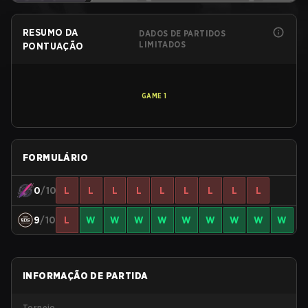
RESUMO DA
DADOS DE PARTIDOS
LIMITADOS
PONTUAÇÃO
GAME
1
FORMULÁRIO
0
/10
L
L
L
L
L
L
L
L
L
9
/10
L
W
W
W
W
W
W
W
W
W
INFORMAÇÃO DE PARTIDA
Torneio