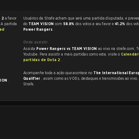
- 2
a favor
Usuários da Strafe acham que será uma partida disputada, e preveem a vitória
. A partida
do
TEAM VISION
com
58.8%
dos votos a seu favor e
41.2%
dos vot
sed
Power Rangers
.
Onde assistir
Assista
Power Rangers vs TEAM VISION
ao vivo na strafe.com, 
Youtube. Para assistir a mais partidas como esta, visite o
Calendár
partidas de Dota 2
.
Acompanhe toda a ação que acontece no
The International Euro
Qualifier
, assim como as VODs, destaques e transmissões ao vivo, tudo na
SION
.
Strafe.