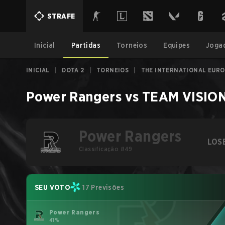
STRAFE
Inicial
Partidas
Torneios
Equipes
Joga
INICIAL
|
DOTA 2
|
TORNEIOS
|
THE INTERNATIONAL EURO
Power Rangers
vs
TEAM VISIO
Power Rangers
LOS
Classificação #49
SEU VOTO
17 Previsões
Power Rangers
41%