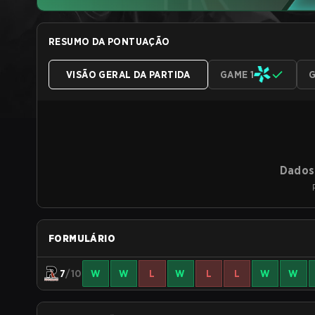
RESUMO DA PONTUAÇÃO
VISÃO GERAL DA PARTIDA
GAME 1
G
Dados 
FORMULÁRIO
7
/10
W
W
L
W
L
L
W
W