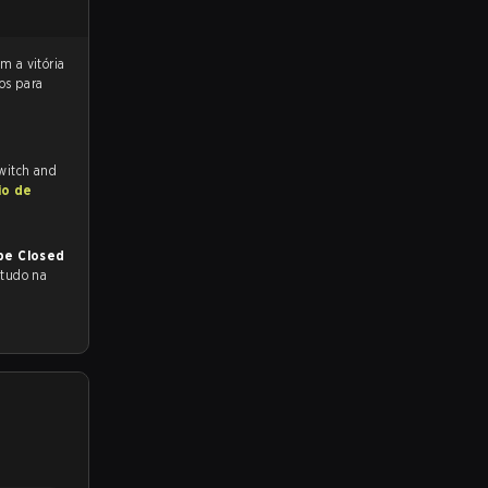
os para
Twitch and
io de
pe Closed