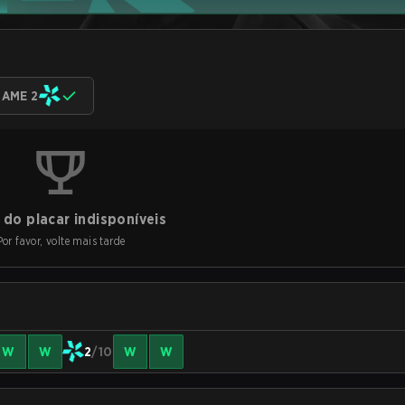
AME 2
do placar indisponíveis
Por favor, volte mais tarde
W
W
2
/10
W
W