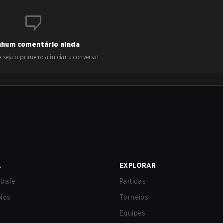
hum comentário ainda
 seja o primeiro a iniciar a conversa!
A
EXPLORAR
trafe
Partidas
Nos
Torneios
Equipes