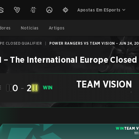
Apostas Em ESports
dores
Notícias
Artigos
PE CLOSED QUALIFIER
|
POWER RANGERS VS TEAM VISION - JUN 24, 2
N
–
The International Europe Closed 
TEAM VISION
0
-
2
E
WIN
-
WIN
TEAM V
11