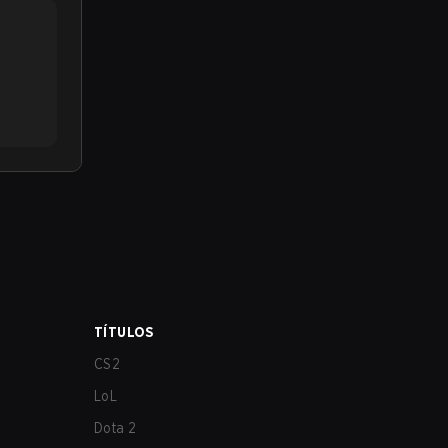
TÍTULOS
CS2
LoL
Dota 2