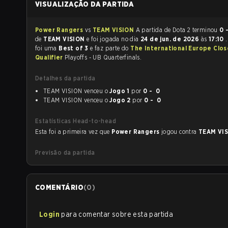
VISUALIZAÇÃO DA PARTIDA
Power Rangers
vs
TEAM VISION
A partida de Dota 2 terminou
0 
de
TEAM VISION
e foi jogada no dia
24 de jun. de 2026
às
17:10
foi uma
Best of 3
e faz parte do
The International Europe Clo
Qualifier
Playoffs - UB Quarterfinals.
Detalhes da partida
TEAM VISION venceu o
Jogo 1
por
0 - 0
TEAM VISION venceu o
Jogo 2
por
0 - 0
Estatísticas Head-to-head
Esta foi a primeira vez que
Power Rangers
jogou contra
TEAM VI
Previsão da partida
COMENTÁRIO
(
0
)
Login
para comentar sobre esta partida