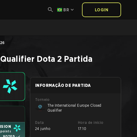
BR
LOGIN
026
Qualifier
Dota 2
Partida
INFORMAÇÃO DE PARTIDA
Torneio
The International Europe Closed
Qualifier
Data
Hora de início
ISION
24 junho
17:10
1 points
VOTED