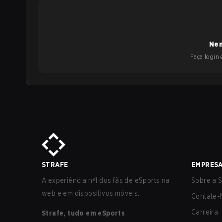
Nen
Faça login e
STRAFE
EMPRES
A experiência nº1 dos fãs de eSports na
Sobre a S
web e em dispositivos móveis.
Contate-
Carreira
Strafe, tudo em eSports