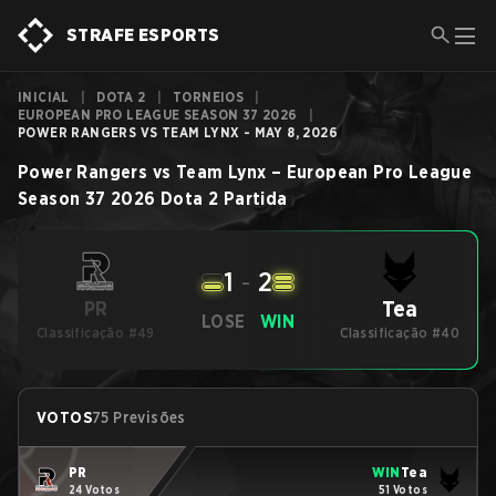
STRAFE ESPORTS
INICIAL
|
DOTA 2
|
TORNEIOS
|
EUROPEAN PRO LEAGUE SEASON 37 2026
|
POWER RANGERS VS TEAM LYNX - MAY 8, 2026
Power Rangers
vs
Team Lynx
–
European Pro League
Season 37 2026
Dota 2
Partida
1
-
2
Tea
PR
LOSE
WIN
Classificação #49
Classificação #40
VOTOS
75 Previsões
PR
WIN
Tea
24 Votos
51 Votos