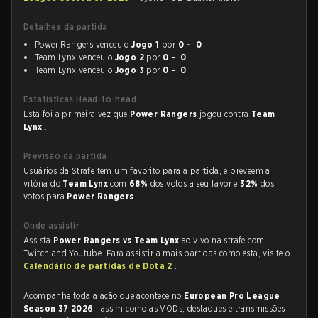
Detalhes da partida
Power Rangers venceu o
Jogo 1
por
0 - 0
Team Lynx venceu o
Jogo 2
por
0 - 0
Team Lynx venceu o
Jogo 3
por
0 - 0
Estatísticas Head-to-head
Esta foi a primeira vez que
Power Rangers
jogou contra
Team
Lynx
.
Previsão da partida
Usuários da Strafe tem um favorito para a partida, e preveem a
vitória do
Team Lynx
com
68%
dos votos a seu favor e
32%
dos
votos para
Power Rangers
.
Onde assistir
Assista
Power Rangers vs Team Lynx
ao vivo na strafe.com,
Twitch and Youtube. Para assistir a mais partidas como esta, visite o
Calendário de partidas de Dota 2
.
Acompanhe toda a ação que acontece no
European Pro League
Season 37 2026
, assim como as VODs, destaques e transmissões