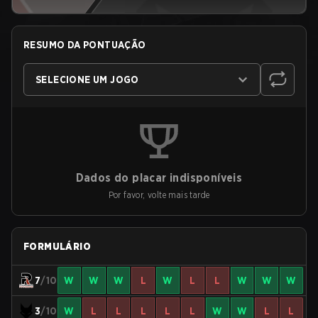
RESUMO DA PONTUAÇÃO
SELECIONE UM JOGO
Dados do placar indisponíveis
Por favor, volte mais tarde
FORMULÁRIO
7
/10
W
W
W
L
W
L
L
W
W
W
3
/10
W
L
L
L
L
L
W
W
L
L