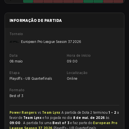
INFORMAÇÃO DE PARTIDA
Torneio
European Pro League Season 37 2026
Data
Hora de início
08 maio
09:00
Etapa
Localização
Playoffs - UB Quarterfinals
Online
Formato
Best of 3
Power Rangers
vs
Team Lynx
A partida de Dota 2 terminou
1 - 2
a
favor de
Team Lynx
e foi jogada no dia
8 de mai. de 2026
às
09:00
. A partida foi uma
Best of 3
e faz parte do
European Pro
League Season 37 2026
Playoffs - UB Quarterfinals.