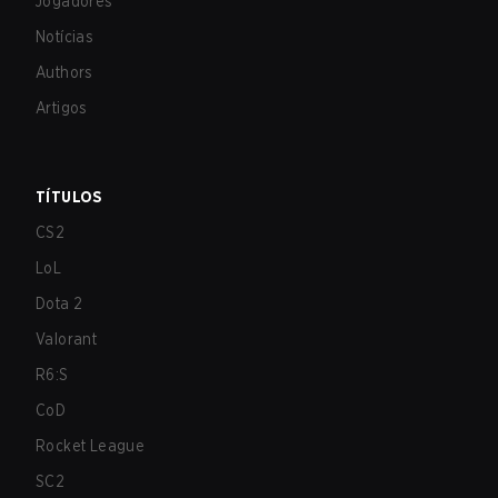
Jogadores
Notícias
Authors
Artigos
TÍTULOS
CS2
LoL
Dota 2
Valorant
R6:S
CoD
Rocket League
SC2