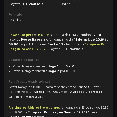
Playoffs - LB Semifinals
Online
Formato
Best of 3
Power Rangers
vs
MODUS
A partida de Dota 2 terminou
2 - 0
a
favor de
Power Rangers
e foi jogada no dia
11 de mai. de 2026
às
09:00
. A partida foi uma
Best of 3
e faz parte do
European Pro
League Season 37 2026
Playoffs - LB Semifinals.
Detalhes da partida
Power Rangers venceu o
Jogo 1
por
0 - 0
Power Rangers venceu o
Jogo 2
por
0 - 0
Estatísticas Head-to-head
Power Rangers e MODUS haviam se enfrentado
1 vezes
. Power
Rangers venceu
1 vezes
, MODUS venceu
0 vezes
e
0 partidas
terminaram empatadas.
A última partida entre os times
foi jogada dia 13 de abr. de 2026
às 09:00 no
European Pro League Season 37 2026
onde
Power Rangers
venceu
2 - 1
.