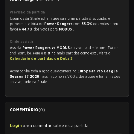
Previsão da partida
Usuários da Strafe acham que será uma partida disputada, e
preveem a vitória do
Power Rangers
com
55.3%
dos votos a seu
favor e
44.7%
dos votos para
MODUS
.
Onde assistir
Assista
Power Rangers vs MODUS
ao vivo na strafe.com, Twitch
and Youtube. Para assistir a mais partidas como esta, visite o
Calendário de partidas de Dota 2
.
Acompanhe toda a ação que acontece no
European Pro League
Season 37 2026
, assim como as VODs, destaques e transmissões
ao vivo, tudo na Strafe.
COMENTÁRIO
(
0
)
Login
para comentar sobre esta partida