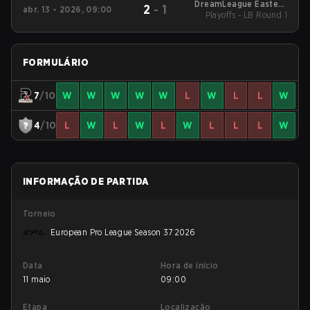
DreamLeague Eastern
2
-
1
abr. 13 - 2026, 09:00
Playoffs - LB Round 1
Europe Closed
Qualifier
FORMULÁRIO
7
/10
W
W
W
W
W
L
W
L
L
W
4
/10
L
W
L
W
L
W
L
L
L
W
INFORMAÇÃO DE PARTIDA
Torneio
European Pro League Season 37 2026
Data
Hora de início
11 maio
09:00
Etapa
Localização