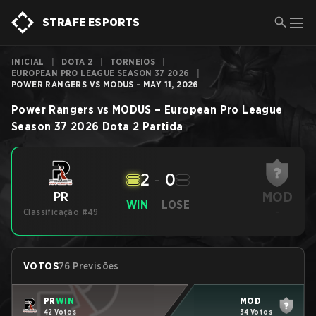
STRAFE ESPORTS
INICIAL
|
DOTA 2
|
TORNEIOS
|
EUROPEAN PRO LEAGUE SEASON 37 2026
|
POWER RANGERS VS MODUS - MAY 11, 2026
Power Rangers
vs
MODUS
–
European Pro League
Season 37 2026
Dota 2
Partida
2
-
0
MOD
PR
WIN
LOSE
Classificação #49
-
VOTOS
76 Previsões
PR
WIN
MOD
42 Votos
34 Votos