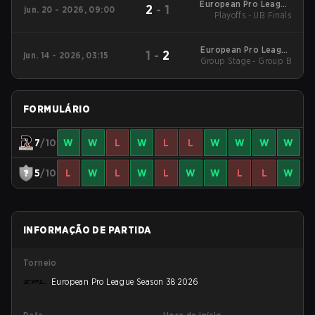
European Pro League
2
-
1
jun. 20 - 2026, 09:00
Playoffs - UB Finals
Season 38 2026
European Pro League
1
-
2
jun. 14 - 2026, 03:15
Group Stage - Group B
Season 38 2026
FORMULÁRIO
7
/10
W
W
L
W
L
L
W
W
W
W
5
/10
L
W
L
W
L
W
W
L
L
W
INFORMAÇÃO DE PARTIDA
Torneio
European Pro League Season 38 2026