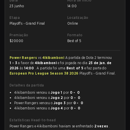
Data
Hora de início
23 junho
14:00
Etapa
Localização
Playoffs - Grand Final
Online
Premiação
Formato
$
20000
Best of 5
Power Rangers
vs
4ikibamboni
A partida de Dota 2 terminou
1 - 3
a favor de
4ikibamboni
e foi jogada no dia
23 de jun. de
2026
às
14:00
. A partida foi uma
Best of 5
e faz parte do
European Pro League Season 38 2026
Playoffs - Grand Final.
Detalhes da partida
4ikibamboni venceu o
Jogo 1
por
0 - 0
4ikibamboni venceu o
Jogo 2
por
0 - 0
Power Rangers venceu o
Jogo 3
por
0 - 0
4ikibamboni venceu o
Jogo 4
por
0 - 0
Estatísticas Head-to-head
Power Rangers e 4ikibamboni haviam se enfrentado
2 vezes
.