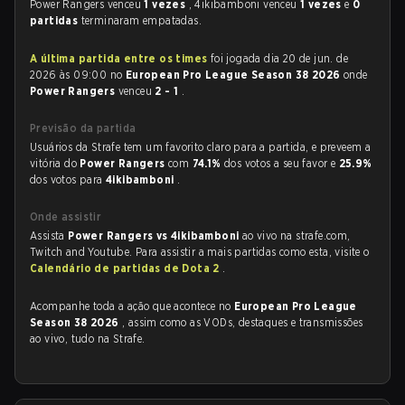
Power Rangers venceu
1 vezes
, 4ikibamboni venceu
1 vezes
e
0
partidas
terminaram empatadas.
A última partida entre os times
foi jogada dia 20 de jun. de
2026 às 09:00 no
European Pro League Season 38 2026
onde
Power Rangers
venceu
2 - 1
.
Previsão da partida
Usuários da Strafe tem um favorito claro para a partida, e preveem a
vitória do
Power Rangers
com
74.1%
dos votos a seu favor e
25.9%
dos votos para
4ikibamboni
.
Onde assistir
Assista
Power Rangers vs 4ikibamboni
ao vivo na strafe.com,
Twitch and Youtube. Para assistir a mais partidas como esta, visite o
Calendário de partidas de Dota 2
.
Acompanhe toda a ação que acontece no
European Pro League
Season 38 2026
, assim como as VODs, destaques e transmissões
ao vivo, tudo na Strafe.