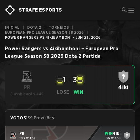
STRAFE ESPORTS
INICIAL
|
DOTA 2
|
TORNEIOS
|
EUROPEAN PRO LEAGUE SEASON 38 2026
|
POWER RANGERS VS 4IKIBAMBONI - JUN 23, 2026
Power Rangers
vs
4ikibamboni
–
European Pro
League Season 38 2026
Dota 2
Partida
1
-
3
4iki
PR
LOSE
WIN
Classificação #49
-
VOTOS
139 Previsões
PR
WIN
4iki
103 Votos
36 Votos