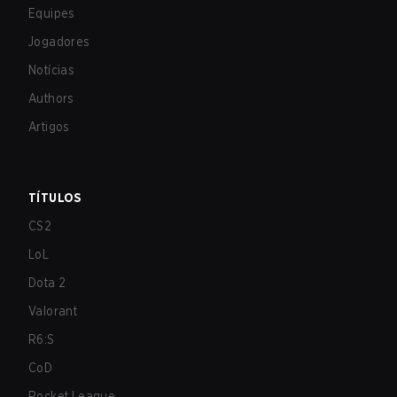
Equipes
Jogadores
Notícias
Authors
Artigos
TÍTULOS
CS2
LoL
Dota 2
Valorant
R6:S
CoD
Rocket League