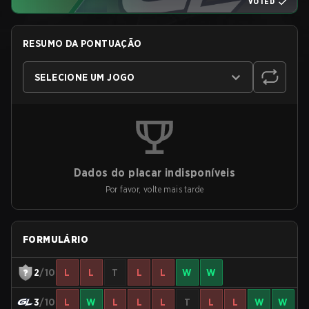
VOTED
RESUMO DA PONTUAÇÃO
SELECIONE UM JOGO
Dados do placar indisponíveis
Por favor, volte mais tarde
FORMULÁRIO
2
/10
L
L
T
L
L
W
W
3
/10
L
W
L
L
L
T
L
L
W
W