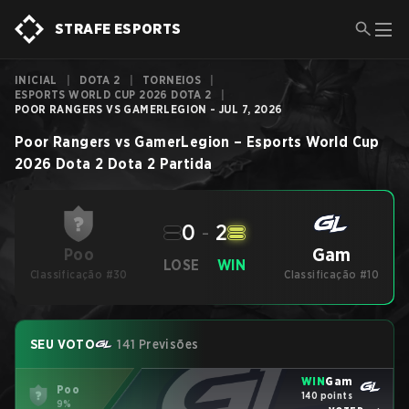
STRAFE ESPORTS
INICIAL
|
DOTA 2
|
TORNEIOS
|
ESPORTS WORLD CUP 2026 DOTA 2
|
POOR RANGERS VS GAMERLEGION - JUL 7, 2026
Poor Rangers
vs
GamerLegion
–
Esports World Cup
2026 Dota 2
Dota 2
Partida
0
-
2
Gam
Poo
LOSE
WIN
Classificação #30
Classificação #10
SEU VOTO
141 Previsões
WIN
Gam
Poo
140 points
9%