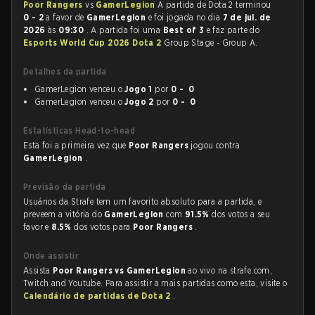
Poor Rangers
vs
GamerLegion
A partida de Dota 2 terminou
0 - 2
a favor de
GamerLegion
e foi jogada no dia
7 de jul. de
2026
às
09:30
. A partida foi uma
Best of 3
e faz parte do
Esports World Cup 2026 Dota 2
Group Stage - Group A.
Detalhes da partida
GamerLegion venceu o
Jogo 1
por
0 - 0
GamerLegion venceu o
Jogo 2
por
0 - 0
Estatísticas Head-to-head
Esta foi a primeira vez que
Poor Rangers
jogou contra
GamerLegion
.
Previsão da partida
Usuários da Strafe tem um favorito absoluto para a partida, e
preveem a vitória do
GamerLegion
com
91.5%
dos votos a seu
favor e
8.5%
dos votos para
Poor Rangers
.
Onde assistir
Assista
Poor Rangers vs GamerLegion
ao vivo na strafe.com,
Twitch and Youtube. Para assistir a mais partidas como esta, visite o
Calendário de partidas de Dota 2
.