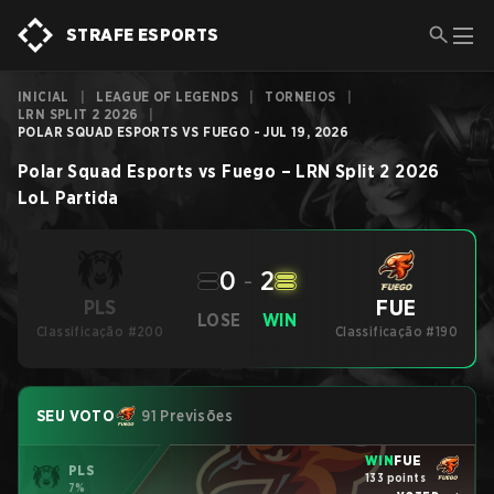
STRAFE ESPORTS
INICIAL
|
LEAGUE OF LEGENDS
|
TORNEIOS
|
LRN SPLIT 2 2026
|
POLAR SQUAD ESPORTS VS FUEGO - JUL 19, 2026
Polar Squad Esports
vs
Fuego
–
LRN Split 2 2026
LoL
Partida
0
-
2
FUE
PLS
LOSE
WIN
Classificação #200
Classificação #190
SEU VOTO
91 Previsões
WIN
FUE
PLS
133 points
7%