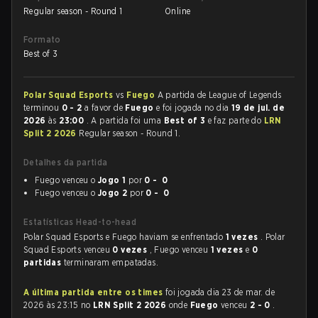
Regular season - Round 1
Online
Formato
Best of 3
Polar Squad Esports
vs
Fuego
A partida de League of Legends
terminou
0 - 2
a favor de
Fuego
e foi jogada no dia
19 de jul. de
2026
às
23:00
. A partida foi uma
Best of 3
e faz parte do
LRN
Split 2 2026
Regular season - Round 1.
Detalhes da partida
Fuego venceu o
Jogo 1
por
0 - 0
Fuego venceu o
Jogo 2
por
0 - 0
Estatísticas Head-to-head
Polar Squad Esports e Fuego haviam se enfrentado
1 vezes
. Polar
Squad Esports venceu
0 vezes
, Fuego venceu
1 vezes
e
0
partidas
terminaram empatadas.
A última partida entre os times
foi jogada dia 23 de mar. de
2026 às 23:15 no
LRN Split 2 2026
onde
Fuego
venceu
2 - 0
.