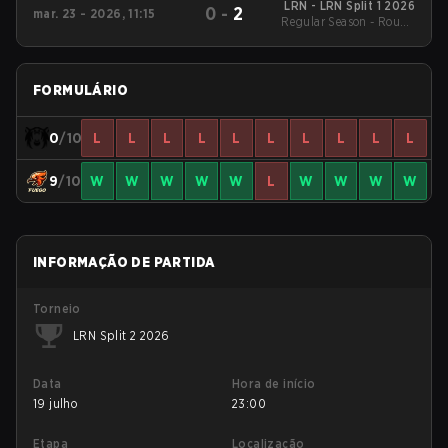
LRN - LRN Split 1 2026
0
-
2
mar. 23 - 2026, 11:15
Regular Season - Round
1
FORMULÁRIO
0
/10
L
L
L
L
L
L
L
L
L
L
9
/10
W
W
W
W
W
L
W
W
W
W
INFORMAÇÃO DE PARTIDA
Torneio
LRN Split 2 2026
Data
Hora de início
19 julho
23:00
Etapa
Localização