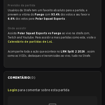
Previsão da partida
Usuários da Strafe tem um favorito absoluto para a partida, e
preveem a vitória do
Fuego
com
93.4%
dos votos a seu favor e
6.6%
dos votos para
Polar Squad Esports
.
Onde assistir
Assista
Polar Squad Esports vs Fuego
ao vivo na strafe.com,
Twitch and Youtube. Para assistir a mais partidas como esta, visite o
Calendário de partidas de LoL
.
Acompanhe toda a ação que acontece no
LRN Split 2 2026
, assim
como as VODs, destaques e transmissões ao vivo, tudo na Strafe.
COMENTÁRIO
(
0
)
Login
para comentar sobre esta partida