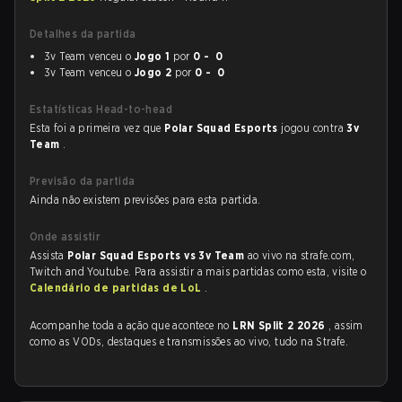
Detalhes da partida
3v Team venceu o
Jogo 1
por
0 - 0
3v Team venceu o
Jogo 2
por
0 - 0
Estatísticas Head-to-head
Esta foi a primeira vez que
Polar Squad Esports
jogou contra
3v
Team
.
Previsão da partida
Ainda não existem previsões para esta partida.
Onde assistir
Assista
Polar Squad Esports vs 3v Team
ao vivo na strafe.com,
Twitch and Youtube. Para assistir a mais partidas como esta, visite o
Calendário de partidas de LoL
.
Acompanhe toda a ação que acontece no
LRN Split 2 2026
, assim
como as VODs, destaques e transmissões ao vivo, tudo na Strafe.