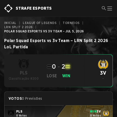
STRAFE ESPORTS
INICIAL
|
LEAGUE OF LEGENDS
|
TORNEIOS
|
LRN SPLIT 2 2026
|
POLAR SQUAD ESPORTS VS 3V TEAM - JUL 5, 2026
Polar Squad Esports
vs
3v Team
–
LRN Split 2 2026
LoL
Partida
0
-
2
3V
PLS
LOSE
WIN
Classificação #200
-
VOTOS
0 Previsões
PLS
WIN
3V
0 Votos
0 Votos