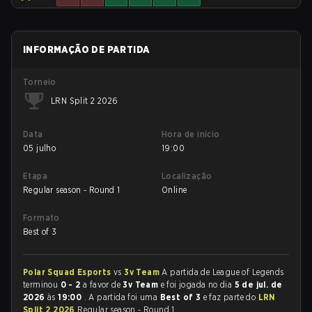
INFORMAÇÃO DE PARTIDA
Torneio
LRN Split 2 2026
Data
Hora de início
05 julho
19:00
Etapa
Localização
Regular season - Round 1
Online
Formato
Best of 3
Polar Squad Esports
vs
3v Team
A partida de League of Legends
terminou
0 - 2
a favor de
3v Team
e foi jogada no dia
5 de jul. de
2026
às
19:00
. A partida foi uma
Best of 3
e faz parte do
LRN
Split 2 2026
Regular season - Round 1.