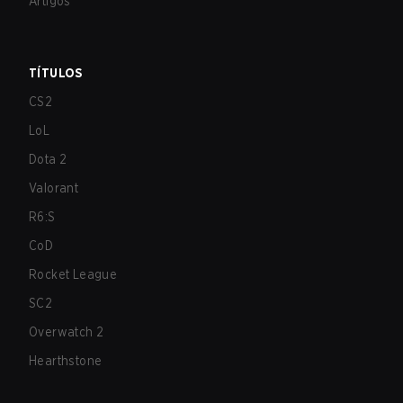
Artigos
TÍTULOS
CS2
LoL
Dota 2
Valorant
R6:S
CoD
Rocket League
SC2
Overwatch 2
Hearthstone