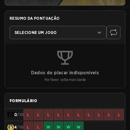
RESUMO DA PONTUAÇÃO
SELECIONE UM JOGO
Dados do placar indisponíveis
Por favor, volte mais tarde
FORMULÁRIO
0
/10
L
L
L
L
L
L
L
L
L
L
4
/10
L
L
W
W
W
W