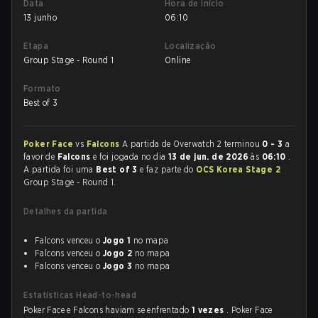
Data
Hora de início
13 junho
06:10
Etapa
Localização
Group Stage - Round 1
Online
Formato
Best of 3
Poker Face
vs
Falcons
A partida de Overwatch 2 terminou
0 - 3
a
favor de
Falcons
e foi jogada no dia
13 de jun. de 2026
às
06:10
.
A partida foi uma
Best of 3
e faz parte do
OCS Korea Stage 2
Group Stage - Round 1.
Detalhes da partida
Falcons venceu o
Jogo 1
no mapa
Falcons venceu o
Jogo 2
no mapa
Falcons venceu o
Jogo 3
no mapa
Estatísticas Head-to-head
Poker Face e Falcons haviam se enfrentado
1 vezes
. Poker Face