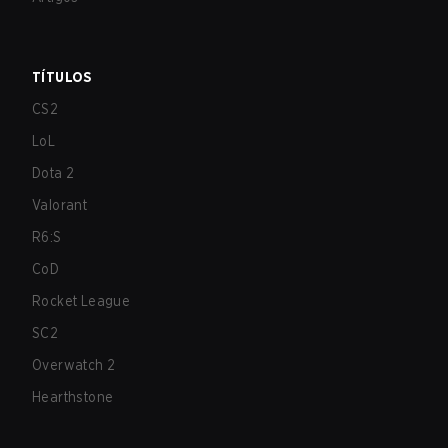
TÍTULOS
CS2
LoL
Dota 2
Valorant
R6:S
CoD
Rocket League
SC2
Overwatch 2
Hearthstone