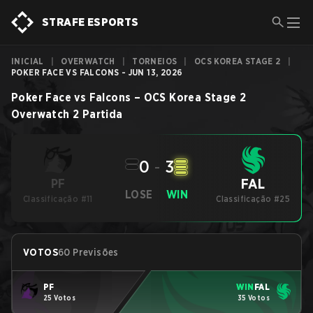
STRAFE ESPORTS
INICIAL
|
OVERWATCH
|
TORNEIOS
|
OCS KOREA STAGE 2
|
POKER FACE VS FALCONS - JUN 13, 2026
Poker Face
vs
Falcons
–
OCS Korea Stage 2
Overwatch 2
Partida
0
-
3
FAL
PF
LOSE
WIN
Classificação #11
Classificação #25
VOTOS
60 Previsões
PF
WIN
FAL
25 Votos
35 Votos