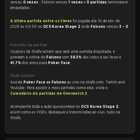
venceu
0 vezes
, Falcons venceu
1 vezes
e
0 partidas
terminaram
empatadas.
A última partida entre os times
foi jogada dia 10 de abr. de
2026 às 09:30 no
OCS Korea Stage 2
onde
Falcons
venceu
3 - 0
.
Previsão da partida
Usuários da Strafe acham que será uma partida disputada, e
preveem a vitória do
Falcons
com
58.3%
dos votos a seu favor e
41.7%
dos votos para
Poker Face
.
Onde assistir
Assista
Poker Face vs Falcons
ao vivo na strafe.com, Twitch and
Youtube. Para assistir a mais partidas como esta, visite o
Calendário de partidas de Overwatch 2
.
Acompanhe toda a ação que acontece no
OCS Korea Stage 2
,
assim como as VODs, destaques e transmissões ao vivo, tudo na
Strafe.