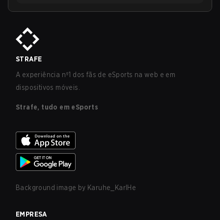
STRAFE
A experiência nº1 dos fãs de eSports na web e em
dispositivos móveis.
Strafe, tudo em eSports
Background image by
Karuhe_KarlHe
EMPRESA