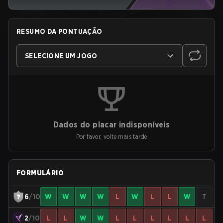
RESUMO DA PONTUAÇÃO
SELECIONE UM JOGO
Dados do placar indisponíveis
Por favor, volte mais tarde
FORMULÁRIO
6
/10
W
W
W
W
L
W
L
L
W
T
2
/10
L
L
W
W
L
L
L
L
L
L