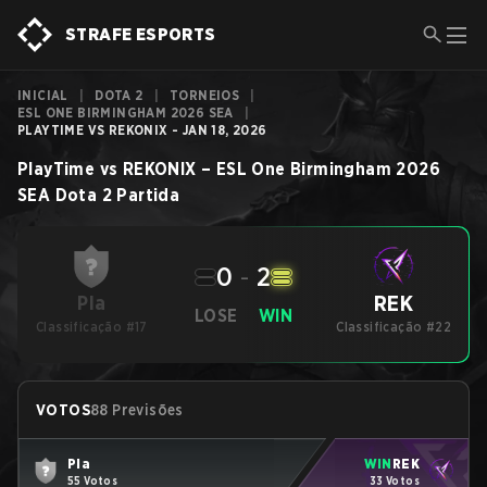
STRAFE ESPORTS
INICIAL
|
DOTA 2
|
TORNEIOS
|
ESL ONE BIRMINGHAM 2026 SEA
|
PLAYTIME VS REKONIX - JAN 18, 2026
PlayTime
vs
REKONIX
–
ESL One Birmingham 2026
SEA
Dota 2
Partida
0
-
2
REK
Pla
LOSE
WIN
Classificação #17
Classificação #22
VOTOS
88 Previsões
Pla
WIN
REK
55 Votos
33 Votos