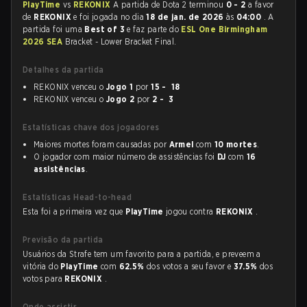
PlayTime
vs
REKONIX
A partida de Dota 2 terminou
0 - 2
a favor
de
REKONIX
e foi jogada no dia
18 de jan. de 2026
às
04:00
. A
partida foi uma
Best of 3
e faz parte do
ESL One Birmingham
2026 SEA
Bracket - Lower Bracket Final.
Detalhes da partida
REKONIX venceu o
Jogo 1
por
15 - 18
REKONIX venceu o
Jogo 2
por
2 - 3
Estatísticas chave dos jogadores
Maiores mortes foram causadas por
Armel
com
10 mortes
.
O jogador com maior número de assistências foi
DJ
com
16
assistências
.
Estatísticas Head-to-head
Esta foi a primeira vez que
PlayTime
jogou contra
REKONIX
.
Previsão da partida
Usuários da Strafe tem um favorito para a partida, e preveem a
vitória do
PlayTime
com
62.5%
dos votos a seu favor e
37.5%
dos
votos para
REKONIX
.
Onde assistir