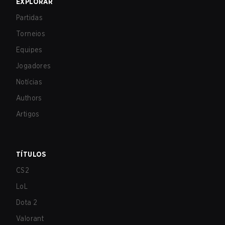
EXPLORAR
Partidas
Torneios
Equipes
Jogadores
Notícias
Authors
Artigos
TÍTULOS
CS2
LoL
Dota 2
Valorant