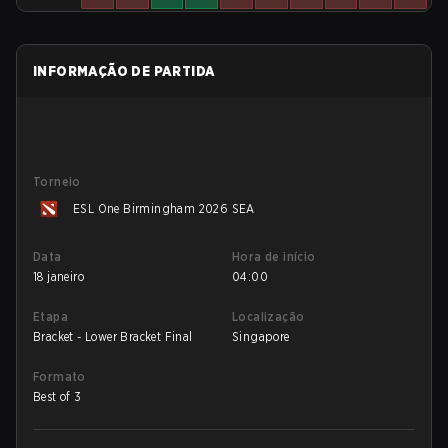
INFORMAÇÃO DE PARTIDA
Torneio
ESL One Birmingham 2026 SEA
Data
Hora de início
18 janeiro
04:00
Etapa
Localização
Bracket - Lower Bracket Final
Singapore
Formato
Best of 3