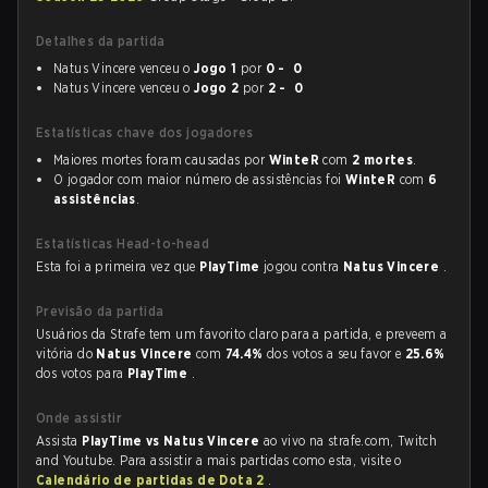
Detalhes da partida
Natus Vincere venceu o
Jogo 1
por
0 - 0
Natus Vincere venceu o
Jogo 2
por
2 - 0
Estatísticas chave dos jogadores
Maiores mortes foram causadas por
WinteR
com
2 mortes
.
O jogador com maior número de assistências foi
WinteR
com
6
assistências
.
Estatísticas Head-to-head
Esta foi a primeira vez que
PlayTime
jogou contra
Natus Vincere
.
Previsão da partida
Usuários da Strafe tem um favorito claro para a partida, e preveem a
vitória do
Natus Vincere
com
74.4%
dos votos a seu favor e
25.6%
dos votos para
PlayTime
.
Onde assistir
Assista
PlayTime vs Natus Vincere
ao vivo na strafe.com, Twitch
and Youtube. Para assistir a mais partidas como esta, visite o
Calendário de partidas de Dota 2
.