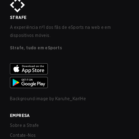
STRAFE
A experiência nº1 dos fãs de eSports na web e em
dispositivos móveis.
Strafe, tudo em eSports
Background image by
Karuhe_KarlHe
EMPRESA
Sobre a Strafe
Contate-Nos