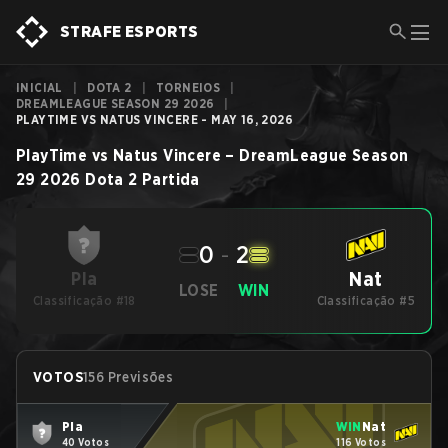
STRAFE ESPORTS
INICIAL
|
DOTA 2
|
TORNEIOS
|
DREAMLEAGUE SEASON 29 2026
|
PLAYTIME VS NATUS VINCERE - MAY 16, 2026
PlayTime
vs
Natus Vincere
–
DreamLeague Season
29 2026
Dota 2
Partida
0
-
2
Nat
Pla
LOSE
WIN
Classificação #18
Classificação #5
VOTOS
156 Previsões
Pla
WIN
Nat
40 Votos
116 Votos