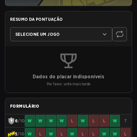
RESUMO DA PONTUAÇÃO
SELECIONE UM JOGO
Dados do placar indisponíveis
Por favor, volte mais tarde
FORMULÁRIO
6
/10
W
W
W
W
L
W
L
L
W
T
5
/10
W
L
W
L
W
L
L
W
W
L