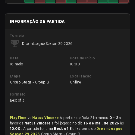
INFORMAÇÃO DE PARTIDA
Torneio
DreamLeague Season 29 2026
Data
Hora de início
16 maio
10:00
Etapa
Localização
Group Stage - Group B
Online
Formato
Best of 3
PlayTime
vs
Natus Vincere
A partida de Dota 2 terminou
0 - 2
a
favor de
Natus Vincere
e foi jogada no dia
16 de mai. de 2026
às
10:00
. A partida foi uma
Best of 3
e faz parte do
DreamLeague
Season 29 2026
Group Stage - Group B.