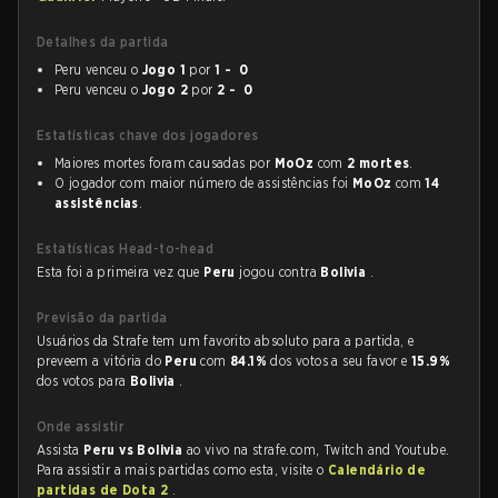
Detalhes da partida
Peru venceu o
Jogo 1
por
1 - 0
Peru venceu o
Jogo 2
por
2 - 0
Estatísticas chave dos jogadores
Maiores mortes foram causadas por
MoOz
com
2 mortes
.
O jogador com maior número de assistências foi
MoOz
com
14
assistências
.
Estatísticas Head-to-head
Esta foi a primeira vez que
Peru
jogou contra
Bolivia
.
Previsão da partida
Usuários da Strafe tem um favorito absoluto para a partida, e
preveem a vitória do
Peru
com
84.1%
dos votos a seu favor e
15.9%
dos votos para
Bolivia
.
Onde assistir
Assista
Peru vs Bolivia
ao vivo na strafe.com, Twitch and Youtube.
Para assistir a mais partidas como esta, visite o
Calendário de
partidas de Dota 2
.