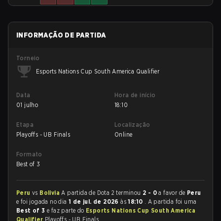
INFORMAÇÃO DE PARTIDA
Torneio
Esports Nations Cup South America Qualifier
Data
Hora de início
01 julho
18:10
Etapa
Localização
Playoffs - UB Finals
Online
Formato
Best of 3
Peru
vs
Bolivia
A partida de Dota 2 terminou
2 - 0
a favor de
Peru
e foi jogada no dia
1 de jul. de 2026
às
18:10
. A partida foi uma
Best of 3
e faz parte do
Esports Nations Cup South America
Qualifier
Playoffs - UB Finals.