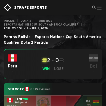
STRAFE ESPORTS
INICIAL
|
DOTA 2
|
TORNEIOS
|
ESPORTS NATIONS CUP SOUTH AMERICA QUALIFIER
|
PERU VS BOLIVIA - JUL 1, 2026
Peru
vs
Bolivia
–
Esports Nations Cup South America
Qualifier
Dota 2
Partida
2
-
0
Bol
Peru
WIN
LOSE
-
-
SEU VOTO
88 Previsões
Peru
WIN
Bol
200 points
16%