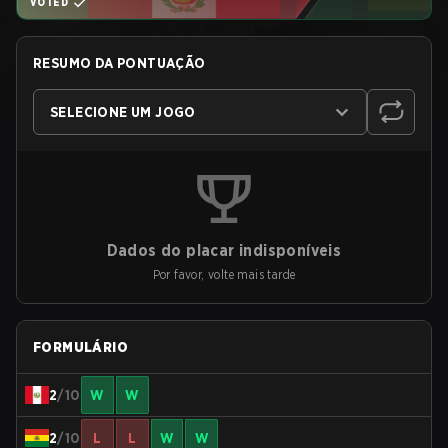
VOTED
RESUMO DA PONTUAÇÃO
SELECIONE UM JOGO
Dados do placar indisponíveis
Por favor, volte mais tarde
FORMULÁRIO
2
/10
W
W
2
/10
L
L
W
W