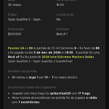
05 março
18:05
Etapa
Localização
Open Qualifier 2 - Open
NA
Qualifier 2 Quarterfinal
Premiação
Formato
$
250000
Best of 1
Passion UA
vs
B8
A partida de CS:GO terminou
0 - 1
a favor de
B8
e foi jogada no dia
5 de mar. de 2024
às
18:05
. A partida foi uma
Best of 1
e faz parte do
2024 Intel Extreme Masters Dallas
Open Qualifier 2 - Open Qualifier 2 Quarterfinal.
Detalhes da partida
B8 venceu o
Jogo 1
por
13 - 7
no mapa Anubis
Estatísticas chave dos jogadores
Jogador com mais frags foi
cptkurtka023
com
17 frags
.
Maior número de assistências na partida foi do jogador
s-chilla
com
7 assistências
.