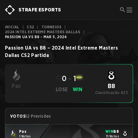
STRAFE ESPORTS
INICIAL
|
CS2
|
TORNEIOS
|
2024 INTEL EXTREME MASTERS DALLAS
|
PASSION UA VS B8 - MAR 5, 2024
Passion UA
vs
B8
–
2024 Intel Extreme Masters
Dallas
CS2
Partida
0
-
1
B8
Pas
LOSE
WIN
-
Classificação #23
VOTOS
12 Previsões
Pas
WIN
B8
1 Votos
11 Votos