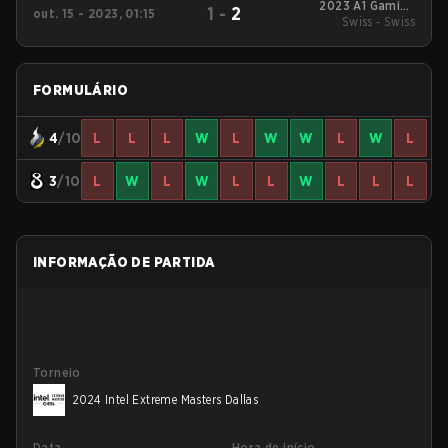
2023 A1 Gaming
1
-
2
out. 15 - 2023, 01:15
League Season 7
Swiss - Swiss
FORMULÁRIO
4
/10
L
L
L
W
L
W
W
L
W
L
3
/10
L
W
L
W
L
L
W
L
L
L
INFORMAÇÃO DE PARTIDA
Torneio
2024 Intel Extreme Masters Dallas
Data
Hora de início