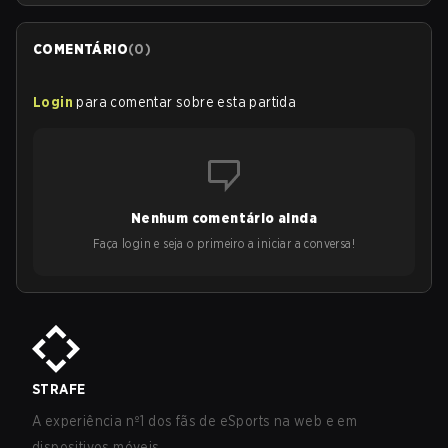
COMENTÁRIO
(
0
)
Login
para comentar sobre esta partida
Nenhum comentário ainda
Faça login e seja o primeiro a iniciar a conversa!
STRAFE
A experiência nº1 dos fãs de eSports na web e em
dispositivos móveis.