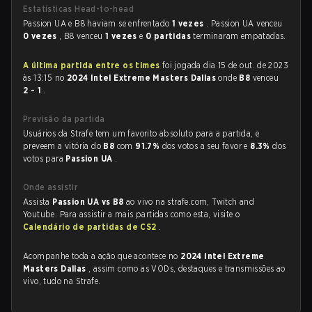
Estatísticas Head-to-head
Passion UA e B8 haviam se enfrentado
1 vezes
. Passion UA venceu
0 vezes
, B8 venceu
1 vezes
e
0 partidas
terminaram empatadas.
A última partida entre os times
foi jogada dia 15 de out. de 2023
às 13:15 no
2024 Intel Extreme Masters Dallas
onde
B8
venceu
2 - 1
.
Previsão da partida
Usuários da Strafe tem um favorito absoluto para a partida, e
preveem a vitória do
B8
com
91.7%
dos votos a seu favor e
8.3%
dos
votos para
Passion UA
.
Onde assistir
Assista
Passion UA vs B8
ao vivo na strafe.com, Twitch and
Youtube. Para assistir a mais partidas como esta, visite o
Calendário de partidas de CS2
.
Acompanhe toda a ação que acontece no
2024 Intel Extreme
Masters Dallas
, assim como as VODs, destaques e transmissões ao
vivo, tudo na Strafe.