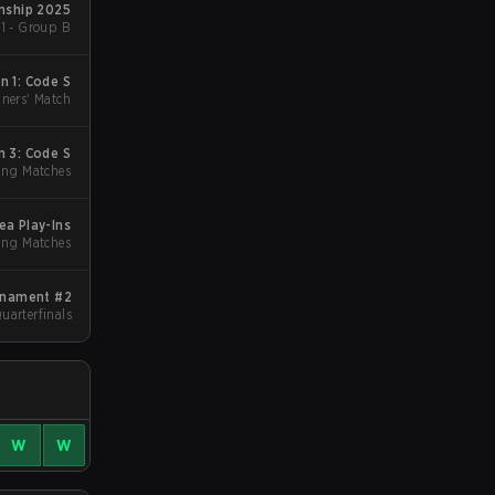
nship 2025
1 - Group B
 1: Code S
ners' Match
 3: Code S
ing Matches
ea Play-Ins
ying Matches
rnament #2
Quarterfinals
W
W