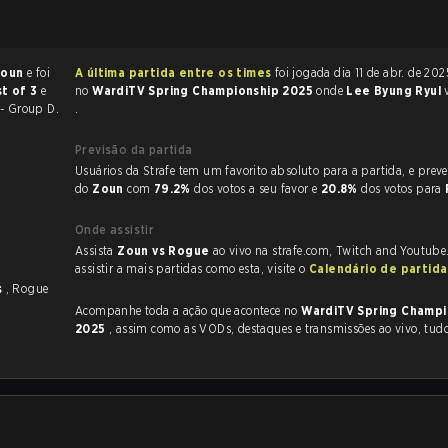
Zoun
e foi
A última partida entre os times
foi jogada dia 11 de abr. de 2025 às 14:00
t of 3
e
no
WardiTV Spring Championship 2025
onde
Lee Byung Ryul
- Group D.
.
Previsão da partida
Usuários da Strafe tem um favorito absoluto para a partida, e preveem a vitória
do
Zoun
com
79.2%
dos votos a seu favor e
20.8%
dos votos para
Onde assistir
Assista
Zoun vs Rogue
ao vivo na strafe.com, Twitch and Youtube
assistir a mais partidas como esta, visite o
Calendário de partid
s
, Rogue
Acompanhe toda a ação que acontece no
WardiTV Spring Champi
2025
, assim como as VODs, destaques e transmissões ao vivo, tud