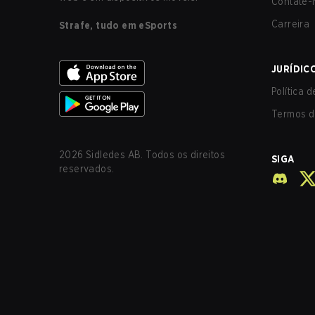
Contate-
Carreira
Strafe, tudo em eSports
JURÍDIC
Política 
Termos d
2026
Sidledes AB. Todos os direitos
SIGA
reservados.