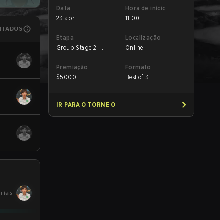
Data
Hora de início
23 abril
11:00
MITADOS
Etapa
Localização
Group Stage 2 -
Online
Group D
Premiação
Formato
$
5000
Best of 3
IR PARA O TORNEIO
órias