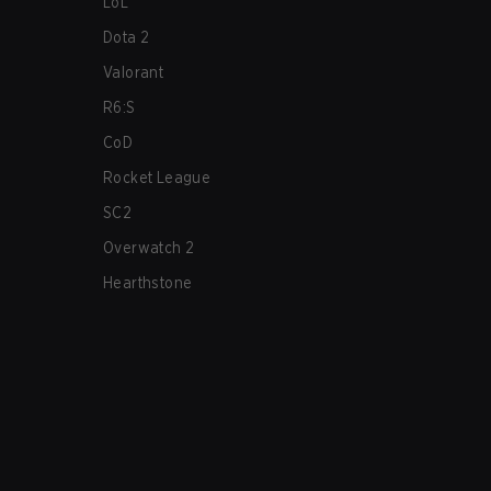
LoL
Dota 2
Valorant
R6:S
CoD
Rocket League
SC2
Overwatch 2
Hearthstone