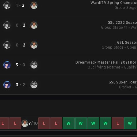
WardiTV Spring Champio
1
-
2
Group Stage 
GSL 2022 Season
0
-
2
Group Stage #1 - Win
GSL Season
0
-
2
Group Stage - Open
DreamHack Masters Fall 2021 Kor
3
-
0
Qualifying Matches - Qualif
GSL Super Tou
3
-
2
Bracket - 
L
L
7
/10
L
L
W
W
W
W
L
W