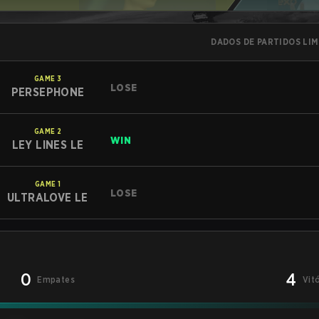
DADOS DE PARTIDOS LI
GAME
3
LOSE
PERSEPHONE
GAME
2
WIN
LEY LINES LE
GAME
1
LOSE
ULTRALOVE LE
0
4
Empates
Vit