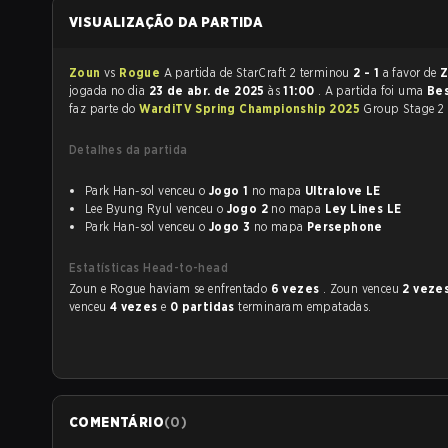
VISUALIZAÇÃO DA PARTIDA
Zoun
vs
Rogue
A partida de StarCraft 2 terminou
2 - 1
a favor de
jogada no dia
23 de abr. de 2025
às
11:00
. A partida foi uma
Bes
faz parte do
WardiTV Spring Championship 2025
Group Stage 2 
Detalhes da partida
Park Han-sol venceu o
Jogo 1
no mapa
Ultralove LE
Lee Byung Ryul venceu o
Jogo 2
no mapa
Ley Lines LE
Park Han-sol venceu o
Jogo 3
no mapa
Persephone
Estatísticas Head-to-head
Zoun e Rogue haviam se enfrentado
6 vezes
. Zoun venceu
2 veze
venceu
4 vezes
e
0 partidas
terminaram empatadas.
COMENTÁRIO
(
0
)