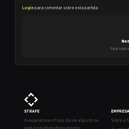
Login
para comentar sobre esta partida
Nen
Faça login e
STRAFE
EMPRES
A experiência nº1 dos fãs de eSports na
Sobre a S
web e em dispositivos móveis.