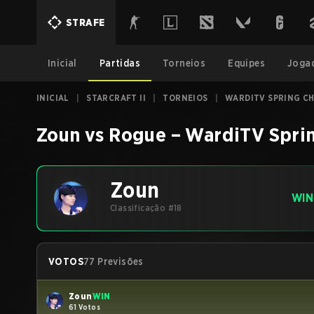
STRAFE
Inicial
Partidas
Torneios
Equipes
Joga
INICIAL
|
STARCRAFT II
|
TORNEIOS
|
WARDITV SPRING CH
Zoun
vs
Rogue
–
WardiTV Spri
Zoun
WIN
Classificação #18
VOTOS
77 Previsões
Zoun
WIN
61 Votos