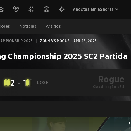
Apostas Em ESports
dores
Notícias
Artigos
AMPIONSHIP 2025
|
ZOUN VS ROGUE - APR 23, 2025
ng Championship 2025
SC2
Partida
Rogue
2
-
1
LOSE
Classificação #34
R
1