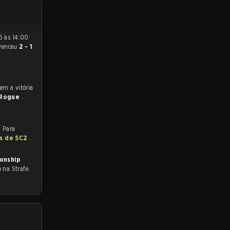
venceu
2 - 1
Rogue
.
. Para
as de SC2
.
onship
o na Strafe.