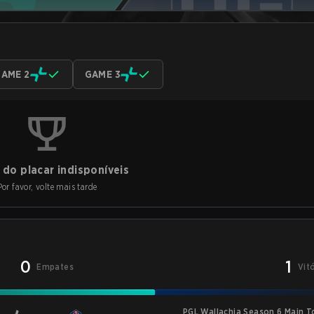
AME 2
GAME 3
do placar indisponíveis
Por favor, volte mais tarde
0
1
Empates
Vit
PGL Wallachia Season 6 Main 