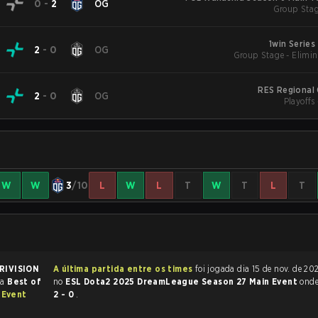
0
-
2
OG
1win Series
2
-
0
OG
Group Stage - Elimin
RES Regional
2
-
0
OG
Playoffs
W
W
3
/10
L
W
L
T
W
T
L
T
RIVISION
A última partida entre os times
foi jogada dia 15 de nov. de 2025 às 08:00
ma
Best of
no
ESL Dota2 2025 DreamLeague Season 27 Main Event
ond
 Event
2 - 0
.