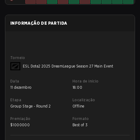
INFORMAÇÃO DE PARTIDA
Torneio
ESL Dota2 2025 DreamLeague Season 27 Main Event
Data
Hora de início
11 dezembro
18:00
Etapa
Localização
Group Stage - Round 2
Offline
Premiação
Formato
$
1000000
Best of 3