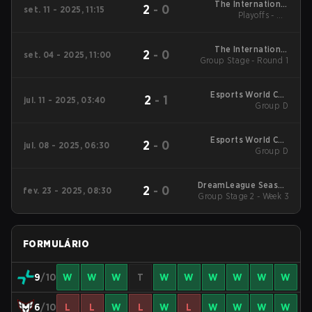
The International
2
-
0
set. 11 - 2025, 11:15
2025 Main Event
Playoffs - UB
Quarterfinals
The International
2
-
0
set. 04 - 2025, 11:00
Group Stage - Round 1
2025 Main Event
Esports World Cup
2
-
1
jul. 11 - 2025, 03:40
2025 Dota2
Group D
Esports World Cup
2
-
0
jul. 08 - 2025, 06:30
2025 Dota2
Group D
DreamLeague Season
2
-
0
fev. 23 - 2025, 08:30
Group Stage 2 - Week 3
25 Main Tournament
FORMULÁRIO
9
/10
W
W
W
T
W
W
W
W
W
W
6
/10
L
L
W
L
W
L
W
W
W
W