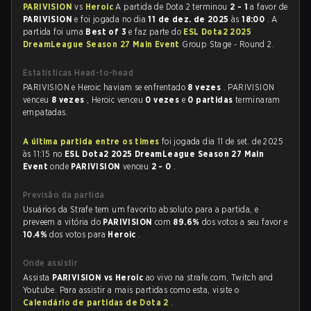
PARIVISION
vs
Heroic
A partida de Dota 2 terminou
2 - 1
a favor de
PARIVISION
e foi jogada no dia
11 de dez. de 2025
às
18:00
. A
partida foi uma
Best of 3
e faz parte do
ESL Dota2 2025
DreamLeague Season 27 Main Event
Group Stage - Round 2.
Estatísticas Head-to-head
PARIVISION e Heroic haviam se enfrentado
8 vezes
. PARIVISION
venceu
8 vezes
, Heroic venceu
0 vezes
e
0 partidas
terminaram
empatadas.
A última partida entre os times
foi jogada dia 11 de set. de 2025
às 11:15 no
ESL Dota2 2025 DreamLeague Season 27 Main
Event
onde
PARIVISION
venceu
2 - 0
.
Previsão da partida
Usuários da Strafe tem um favorito absoluto para a partida, e
preveem a vitória do
PARIVISION
com
89.6%
dos votos a seu favor e
10.4%
dos votos para
Heroic
.
Onde assistir
Assista
PARIVISION vs Heroic
ao vivo na strafe.com, Twitch and
Youtube. Para assistir a mais partidas como esta, visite o
Calendário de partidas de Dota 2
.