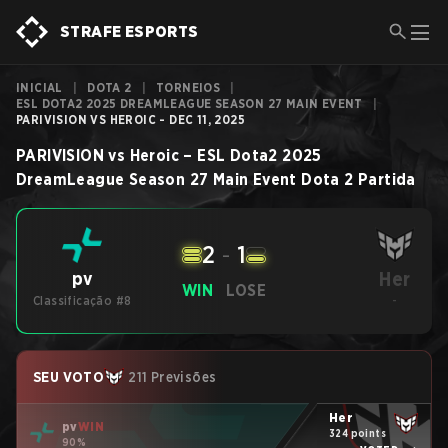
STRAFE ESPORTS
INICIAL
|
DOTA 2
|
TORNEIOS
|
ESL DOTA2 2025 DREAMLEAGUE SEASON 27 MAIN EVENT
|
PARIVISION VS HEROIC - DEC 11, 2025
PARIVISION
vs
Heroic
–
ESL Dota2 2025
DreamLeague Season 27 Main Event
Dota 2
Partida
2
-
1
Her
pv
WIN
LOSE
Classificação #8
-
SEU VOTO
211 Previsões
Her
pv
WIN
324 points
90%