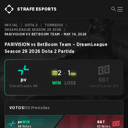
STRAFE ESPORTS
INICIAL
|
DOTA 2
|
TORNEIOS
|
DREAMLEAGUE SEASON 29 2026
|
PARIVISION VS BETBOOM TEAM - MAY 14, 2026
PARIVISION
vs
BetBoom Team
–
DreamLeague
Season 29 2026
Dota 2
Partida
2
-
1
BBT
pv
WIN
LOSE
Classificação #8
Classificação #19
VOTOS
150 Previsões
pv
WIN
BBT
68 Votos
82 Votos