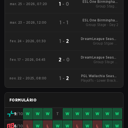
ESL One Birmingham
1
-
0
mar. 25 - 2026, 07:20
Group Stage -
2026
Tiebreaker
ESL One Birmingham
1
-
1
mar. 23 - 2026, 12:00
Group Stage - Day 2
2026
DreamLeague Season
1
-
2
fev. 24 - 2026, 01:30
Group Stgae 2 -
28
February 24
DreamLeague Season
2
-
0
fev. 17 - 2026, 04:45
Group Stage 1 -
28
February 17
PGL Wallachia Season
1
-
2
nov. 22 - 2025, 08:00
Playoffs - Lower Bracket
6 Main Tournament
Quarterfinals
FORMULÁRIO
9
/10
W
W
W
T
W
W
W
W
W
W
6
/10
L
W
L
W
W
L
W
L
W
W