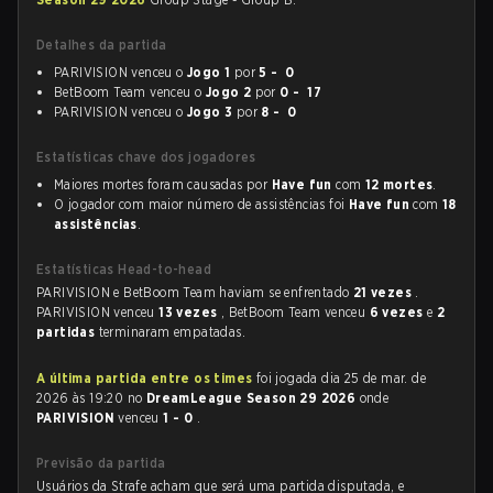
Detalhes da partida
PARIVISION venceu o
Jogo 1
por
5 - 0
BetBoom Team venceu o
Jogo 2
por
0 - 17
PARIVISION venceu o
Jogo 3
por
8 - 0
Estatísticas chave dos jogadores
Maiores mortes foram causadas por
Have fun
com
12 mortes
.
O jogador com maior número de assistências foi
Have fun
com
18
assistências
.
Estatísticas Head-to-head
PARIVISION e BetBoom Team haviam se enfrentado
21 vezes
.
PARIVISION venceu
13 vezes
, BetBoom Team venceu
6 vezes
e
2
partidas
terminaram empatadas.
A última partida entre os times
foi jogada dia 25 de mar. de
2026 às 19:20 no
DreamLeague Season 29 2026
onde
PARIVISION
venceu
1 - 0
.
Previsão da partida
Usuários da Strafe acham que será uma partida disputada, e