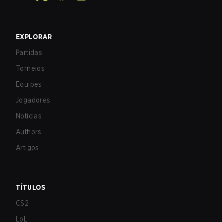
EXPLORAR
Partidas
Torneios
Equipes
Jogadores
Notícias
Authors
Artigos
TÍTULOS
CS2
LoL