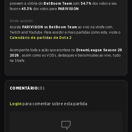
preveem a vitória do
BetBoom Team
com
54.7%
dos votos a seu
favor e
45.3%
dos votos para
PARIVISION
.
Onde assistir
Assista
PARIVISION vs BetBoom Team
ao vivo na strafe.com,
Twitch and Youtube. Para assistir a mais partidas como esta, visite o
Calendário de partidas de Dota 2
.
Acompanhe toda a ação que acontece no
DreamLeague Season 29
2026
, assim como as VODs, destaques e transmissões ao vivo, tudo
na Strafe.
COMENTÁRIO
(
0
)
Login
para comentar sobre esta partida