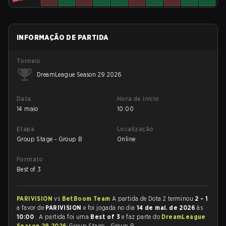
INFORMAÇÃO DE PARTIDA
Torneio
DreamLeague Season 29 2026
Data
Hora de início
14 maio
10:00
Etapa
Localização
Group Stage - Group B
Online
Formato
Best of 3
PARIVISION
vs
BetBoom Team
A partida de Dota 2 terminou
2 - 1
a favor de
PARIVISION
e foi jogada no dia
14 de mai. de 2026
às
10:00
. A partida foi uma
Best of 3
e faz parte do
DreamLeague
Season 29 2026
Group Stage - Group B.