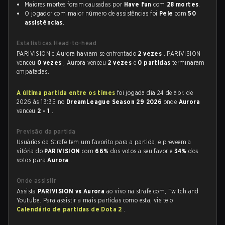
Maiores mortes foram causadas por
Have fun
com
28 mortes
.
O jogador com maior número de assistências foi
Pele
com
50
assistências
.
Estatísticas Head-to-head
PARIVISION e Aurora haviam se enfrentado
2 vezes
. PARIVISION
venceu
0 vezes
, Aurora venceu
2 vezes
e
0 partidas
terminaram
empatadas.
A última partida entre os times
foi jogada dia 24 de abr. de
2026 às 13:35 no
DreamLeague Season 29 2026
onde
Aurora
venceu
2 - 1
.
Previsão da partida
Usuários da Strafe tem um favorito para a partida, e preveem a
vitória do
PARIVISION
com
66%
dos votos a seu favor e
34%
dos
votos para
Aurora
.
Onde assistir
Assista
PARIVISION vs Aurora
ao vivo na strafe.com, Twitch and
Youtube. Para assistir a mais partidas como esta, visite o
Calendário de partidas de Dota 2
.