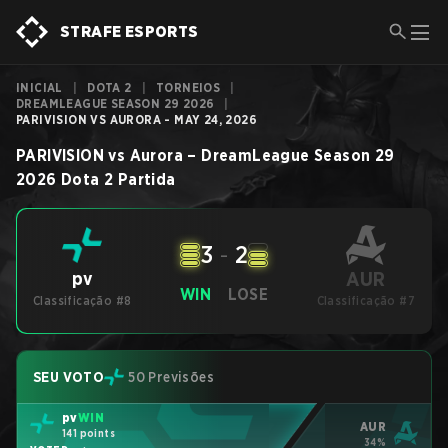
STRAFE ESPORTS
INICIAL
|
DOTA 2
|
TORNEIOS
|
DREAMLEAGUE SEASON 29 2026
|
PARIVISION VS AURORA - MAY 24, 2026
PARIVISION
vs
Aurora
–
DreamLeague Season 29
2026
Dota 2
Partida
3
-
2
AUR
pv
WIN
LOSE
Classificação #8
Classificação #7
SEU VOTO
50 Previsões
pv
WIN
AUR
141 points
34%