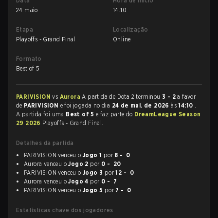
Data
Hora de início
24 maio
14:10
Etapa
Localização
Playoffs - Grand Final
Online
Formato
Best of 5
PARIVISION
vs
Aurora
A partida de Dota 2 terminou
3 - 2
a favor
de
PARIVISION
e foi jogada no dia
24 de mai. de 2026
às
14:10
.
A partida foi uma
Best of 5
e faz parte do
DreamLeague Season
29 2026
Playoffs - Grand Final.
Detalhes da partida
PARIVISION venceu o
Jogo 1
por
8 - 0
Aurora venceu o
Jogo 2
por
0 - 20
PARIVISION venceu o
Jogo 3
por
12 - 0
Aurora venceu o
Jogo 4
por
0 - 7
PARIVISION venceu o
Jogo 5
por
7 - 0
Estatísticas chave dos jogadores