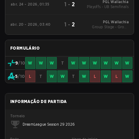
PGL Wallachia
1
-
2
abr. 24 - 2026, 01:35
Playoffs - UB Semifinals
PGL Wallachia
1
-
2
abr. 20 - 2026, 03:40
Group Stage - Group
Stage
FORMULÁRIO
9
/10
W
W
W
T
W
W
W
W
W
W
5
/10
L
T
W
W
T
W
L
W
L
W
INFORMAÇÃO DE PARTIDA
Torneio
DreamLeague Season 29 2026