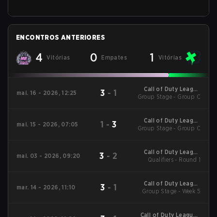
ENCONTROS ANTERIORES
4
0
1
Vitórias
Empates
Vitórias
Call of Duty League
3
-
1
mai. 16 - 2026, 12:25
Group Stage - Group C
Major 3
Call of Duty League
1
-
3
mai. 15 - 2026, 07:05
Group Stage - Group C
Major 3
Call of Duty League
3
-
2
mai. 03 - 2026, 09:20
Qualifiers - Round 1
Stage 3 Major
Qualifiers
Call of Duty League
3
-
1
mar. 14 - 2026, 11:10
2026 Regular Season
Group Stage - Week 5
Stage 2 Qualifiers
Call of Duty League -