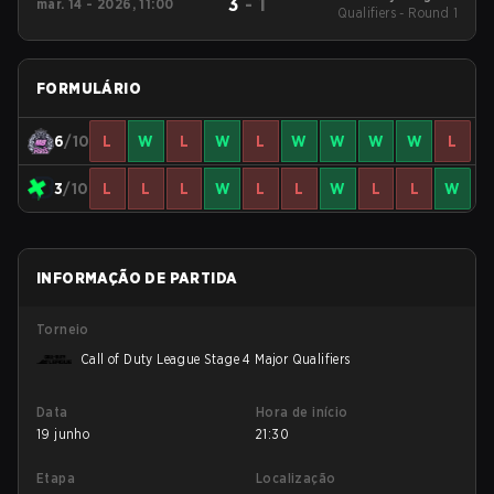
3
-
1
mar. 14 - 2026, 11:00
Call of Duty League
Qualifiers - Round 1
Stage 2 Major
Qualifiers
FORMULÁRIO
6
/10
L
W
L
W
L
W
W
W
W
L
3
/10
L
L
L
W
L
L
W
L
L
W
INFORMAÇÃO DE PARTIDA
Torneio
Call of Duty League Stage 4 Major Qualifiers
Data
Hora de início
19 junho
21:30
Etapa
Localização