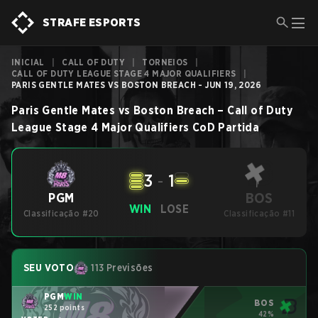
STRAFE ESPORTS
INICIAL
|
CALL OF DUTY
|
TORNEIOS
|
CALL OF DUTY LEAGUE STAGE 4 MAJOR QUALIFIERS
|
PARIS GENTLE MATES VS BOSTON BREACH - JUN 19, 2026
Paris Gentle Mates
vs
Boston Breach
–
Call of Duty
League Stage 4 Major Qualifiers
CoD
Partida
3
-
1
BOS
PGM
WIN
LOSE
Classificação #20
Classificação #11
SEU VOTO
113 Previsões
PGM
WIN
BOS
252 points
42%