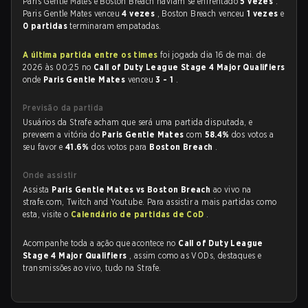
Paris Gentle Mates e Boston Breach haviam se enfrentado
5 vezes
.
Paris Gentle Mates venceu
4 vezes
, Boston Breach venceu
1 vezes
e
0 partidas
terminaram empatadas.
A última partida entre os times
foi jogada dia 16 de mai. de
2026 às 00:25 no
Call of Duty League Stage 4 Major Qualifiers
onde
Paris Gentle Mates
venceu
3 - 1
.
Previsão da partida
Usuários da Strafe acham que será uma partida disputada, e
preveem a vitória do
Paris Gentle Mates
com
58.4%
dos votos a
seu favor e
41.6%
dos votos para
Boston Breach
.
Onde assistir
Assista
Paris Gentle Mates vs Boston Breach
ao vivo na
strafe.com, Twitch and Youtube. Para assistir a mais partidas como
esta, visite o
Calendário de partidas de CoD
.
Acompanhe toda a ação que acontece no
Call of Duty League
Stage 4 Major Qualifiers
, assim como as VODs, destaques e
transmissões ao vivo, tudo na Strafe.