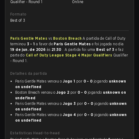
Qualifier - Round 1
Online
Formato
Best of 3
Paris Gentle Mates
vs
Boston Breach
A partida de Call of Duty
terminou
3 - 1
a favor de
Paris Gentle Mates
e foi jogada no dia
19 de jun. de 2026
às
21:30
. A partida foi uma
Best of 3
e faz
parte do
Call of Duty League Stage 4 Major Qualifiers
Qualifier
- Round 1.
Detalhes da partida
Paris Gentle Mates venceu o
Jogo 1
por
0 - 0
jogando
unknown
on undefined
Boston Breach venceu o
Jogo 2
por
0 - 0
jogando
unknown on
undefined
Paris Gentle Mates venceu o
Jogo 3
por
0 - 0
jogando
unknown
on undefined
Paris Gentle Mates venceu o
Jogo 4
por
0 - 0
jogando
unknown
on undefined
Estatísticas Head-to-head