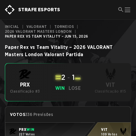
STRAFE ESPORTS
INICIAL
|
VALORANT
|
TORNEIOS
|
2026 VALORANT MASTERS LONDON
|
PAPER REX VS TEAM VITALITY - JUN 15, 2026
Paper Rex
vs
Team Vitality
–
2026 VALORANT
Masters London
Valorant
Partida
2
-
1
VIT
PRX
WIN
LOSE
Classificação #3
Classificação #15
VOTOS
336 Previsões
PRX
WIN
VIT
227 Votos
109 Votos