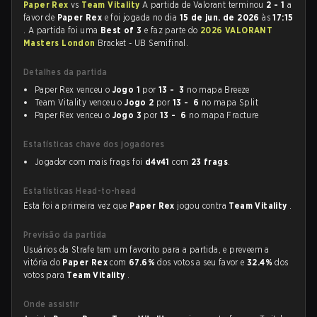
Paper Rex
vs
Team Vitality
A partida de Valorant terminou
2 - 1
a
favor de
Paper Rex
e foi jogada no dia
15 de jun. de 2026
às
17:15
. A partida foi uma
Best of 3
e faz parte do
2026 VALORANT
Masters London
Bracket - UB Semifinal.
Detalhes da partida
Paper Rex venceu o
Jogo 1
por
13 - 3
no mapa Breeze
Team Vitality venceu o
Jogo 2
por
13 - 6
no mapa Split
Paper Rex venceu o
Jogo 3
por
13 - 6
no mapa Fracture
Estatísticas chave dos jogadores
Jogador com mais frags foi
d4v41
com
23 frags
.
Estatísticas Head-to-head
Esta foi a primeira vez que
Paper Rex
jogou contra
Team Vitality
.
Previsão da partida
Usuários da Strafe tem um favorito para a partida, e preveem a
vitória do
Paper Rex
com
67.6%
dos votos a seu favor e
32.4%
dos
votos para
Team Vitality
.
Onde assistir