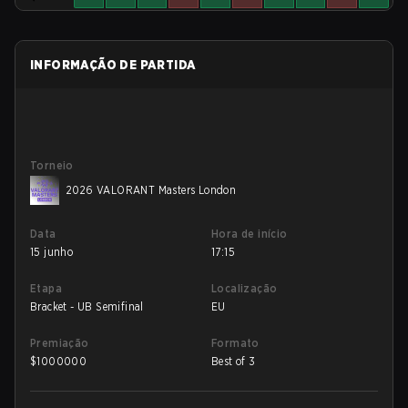
INFORMAÇÃO DE PARTIDA
Torneio
2026 VALORANT Masters London
Data
Hora de início
15 junho
17:15
Etapa
Localização
Bracket - UB Semifinal
EU
Premiação
Formato
$
1000000
Best of 3