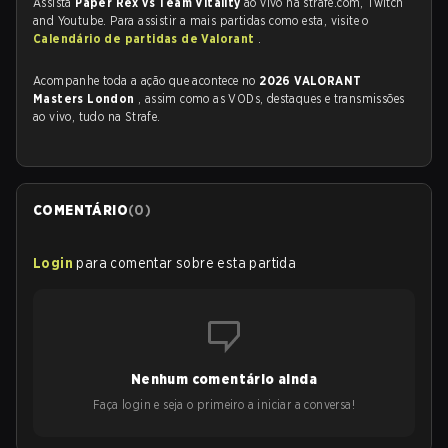
Assista
Paper Rex vs Team Vitality
ao vivo na strafe.com, Twitch
and Youtube. Para assistir a mais partidas como esta, visite o
Calendário de partidas de Valorant
.
Acompanhe toda a ação que acontece no
2026 VALORANT
Masters London
, assim como as VODs, destaques e transmissões
ao vivo, tudo na Strafe.
COMENTÁRIO
(
0
)
Login
para comentar sobre esta partida
Nenhum comentário ainda
Faça login e seja o primeiro a iniciar a conversa!