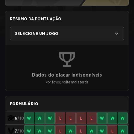
RESUMO DA PONTUAÇÃO
SELECIONE UM JOGO
Dados do placar indisponíveis
Por favor, volte mais tarde
FORMULÁRIO
6
/10
W
W
W
L
L
L
L
W
W
W
7
/10
W
W
W
L
W
L
W
W
L
W