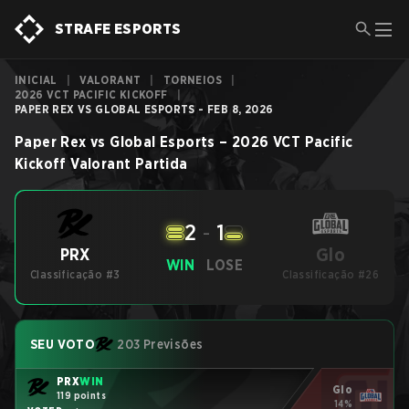
STRAFE ESPORTS
INICIAL
|
VALORANT
|
TORNEIOS
|
2026 VCT PACIFIC KICKOFF
|
PAPER REX VS GLOBAL ESPORTS - FEB 8, 2026
Paper Rex
vs
Global Esports
–
2026 VCT Pacific
Kickoff
Valorant
Partida
2
-
1
Glo
PRX
WIN
LOSE
Classificação #3
Classificação #26
SEU VOTO
203 Previsões
PRX
WIN
Glo
119 points
14%