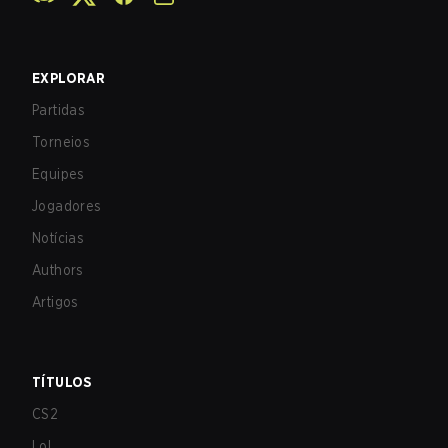
EXPLORAR
Partidas
Torneios
Equipes
Jogadores
Notícias
Authors
Artigos
TÍTULOS
CS2
LoL