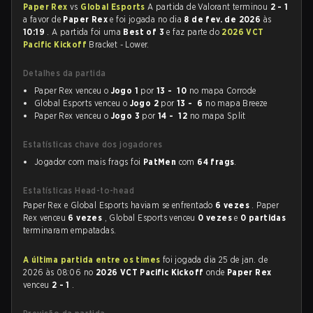
Paper Rex
vs
Global Esports
A partida de Valorant terminou
2 - 1
a favor de
Paper Rex
e foi jogada no dia
8 de fev. de 2026
às
10:19
. A partida foi uma
Best of 3
e faz parte do
2026 VCT
Pacific Kickoff
Bracket - Lower.
Detalhes da partida
Paper Rex venceu o
Jogo 1
por
13 - 10
no mapa Corrode
Global Esports venceu o
Jogo 2
por
13 - 6
no mapa Breeze
Paper Rex venceu o
Jogo 3
por
14 - 12
no mapa Split
Estatísticas chave dos jogadores
Jogador com mais frags foi
PatMen
com
64 frags
.
Estatísticas Head-to-head
Paper Rex e Global Esports haviam se enfrentado
6 vezes
. Paper
Rex venceu
6 vezes
, Global Esports venceu
0 vezes
e
0 partidas
terminaram empatadas.
A última partida entre os times
foi jogada dia 25 de jan. de
2026 às 08:06 no
2026 VCT Pacific Kickoff
onde
Paper Rex
venceu
2 - 1
.