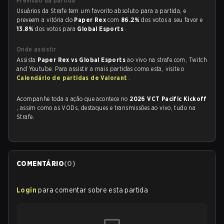
Previsão da partida
Usuários da Strafe tem um favorito absoluto para a partida, e
preveem a vitória do
Paper Rex
com
86.2%
dos votos a seu favor e
13.8%
dos votos para
Global Esports
.
Onde assistir
Assista
Paper Rex vs Global Esports
ao vivo na strafe.com, Twitch
and Youtube. Para assistir a mais partidas como esta, visite o
Calendário de partidas de Valorant
.
Acompanhe toda a ação que acontece no
2026 VCT Pacific Kickoff
, assim como as VODs, destaques e transmissões ao vivo, tudo na
Strafe.
COMENTÁRIO
(
0
)
Login
para comentar sobre esta partida