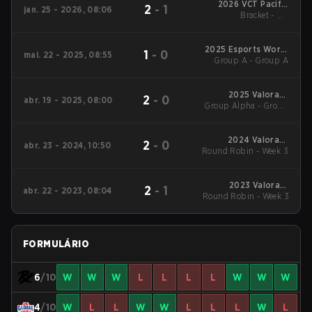
2026 VCT Pacific
2
-
1
jan. 25 - 2026, 08:06
Bracket - UB
Kickoff
Quarterfinal
2025 Esports World
1
-
0
mai. 22 - 2025, 08:55
Group A - Group A
Cup
2025 Valorant
2
-
0
abr. 19 - 2025, 08:00
Group Alpha - Group
Champions Tour:
Pacific Stage 1
Alpha
2024 Valorant
2
-
0
abr. 23 - 2024, 10:50
Round Robin - Week 3
Champions Tour:
Pacific Stage 1
2023 Valorant
2
-
1
abr. 22 - 2023, 08:04
Round Robin - Week 3
Champions Tour:
Pacific League
FORMULÁRIO
6
/10
W
W
W
L
L
L
L
W
W
W
4
/10
W
L
L
W
W
L
L
L
W
L