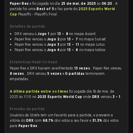
Paper Rex
e foi jogada no dia
25 de mai. de 2025
às
06:20
. A
partida foi uma
Best of 5
e faz parte do
2025 Esports World
Cup
Playoffs - Playoffs Final.
Detalhes da partida
DRX venceu o
Jogo 1
por
13 - 8
no mapa Ascent
Paper Rex venceu o
Jogo 2
por
13 - 7
no mapa Sunset
Paper Rex venceu o
Jogo 3
por
13 - 11
no mapa Lotus
Paper Rex venceu o
Jogo 4
por
13 - 6
no mapa Icebox
Estatísticas Head-to-head
Paper Rex e DRX haviam se enfrentado
13 vezes
. Paper Rex venceu
8 vezes
, DRX venceu
5 vezes
e
0 partidas
terminaram
empatadas.
A última partida entre os times
foi jogada dia 18 de mai. de
2025 às 11:10 no
2025 Esports World Cup
onde
DRX
venceu
3 - 1
.
Previsão da partida
Usuários da Strafe tem um favorito para a partida, e preveem a
vitória do
DRX
com
68.7%
dos votos a seu favor e
31.3%
dos votos
para
Paper Rex
.