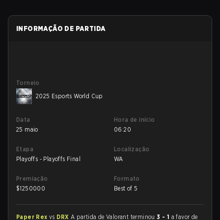
INFORMAÇÃO DE PARTIDA
Torneio
2025 Esports World Cup
Data
Hora de início
25 maio
06:20
Etapa
Localização
Playoffs - Playoffs Final
WA
Premiação
Formato
$
1250000
Best of 5
Paper Rex
vs
DRX
A partida de Valorant terminou
3 - 1
a favor de