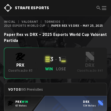
STRAFE ESPORTS
INICIAL
|
VALORANT
|
TORNEIOS
|
2025 ESPORTS WORLD CUP
|
PAPER REX VS DRX - MAY 25, 2025
Paper Rex
vs
DRX
–
2025 Esports World Cup
Valorant
Partida
3
-
1
DRX
PRX
WIN
LOSE
Classificação #3
Classificação #41
VOTOS
195 Previsões
PRX
WIN
DRX
61 Votos
134 Votos