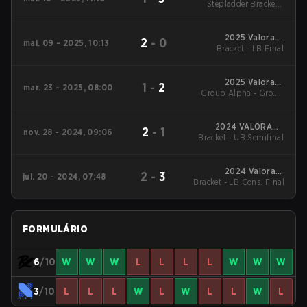
Stepladder Bracket -
Asian Champions
Stepladder Final
League
2025 Valorant
2
-
0
mai. 09 - 2025, 10:13
Champions Tour:
Bracket - LB Final
Pacific Stage 1
2025 Valorant
1
-
2
mar. 23 - 2025, 08:00
Group Alpha - Group
Champions Tour:
Pacific Stage 1
Alpha
2024 VALORANT
2
-
1
nov. 28 - 2024, 09:06
Bracket - UB Semifinal
Radiant Asia
Invitational
2024 Valorant
2
-
3
jul. 20 - 2024, 07:48
Bracket - LB Cons. Final
Champions Tour:
Pacific Stage 2
FORMULÁRIO
6
/10
W
W
W
L
L
L
L
W
W
W
3
/10
L
L
L
W
L
W
L
L
W
L