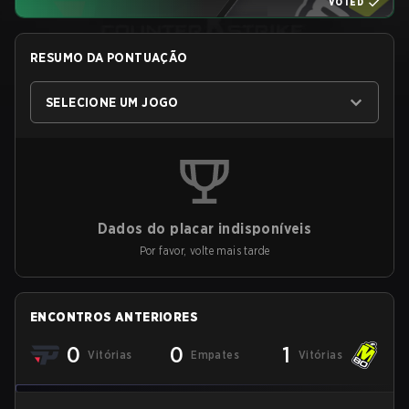
VOTED
RESUMO DA PONTUAÇÃO
SELECIONE UM JOGO
Dados do placar indisponíveis
Por favor, volte mais tarde
ENCONTROS ANTERIORES
0
0
1
Vitórias
Empates
Vitórias