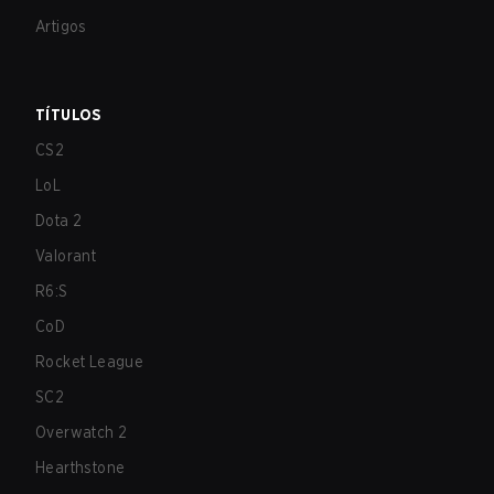
Artigos
TÍTULOS
CS2
LoL
Dota 2
Valorant
R6:S
CoD
Rocket League
SC2
Overwatch 2
Hearthstone