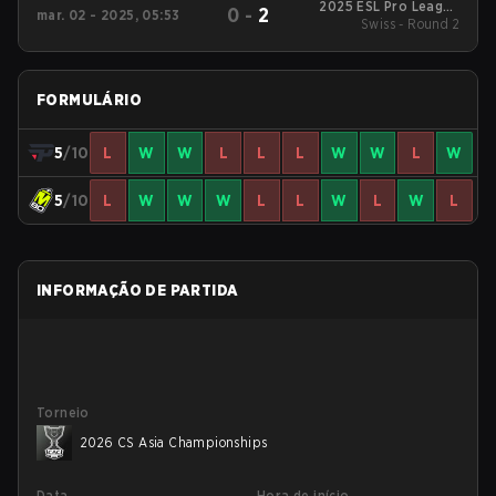
2025 ESL Pro League
0
-
2
mar. 02 - 2025, 05:53
Swiss - Round 2
Season 21
FORMULÁRIO
5
/10
L
W
W
L
L
L
W
W
L
W
5
/10
L
W
W
W
L
L
W
L
W
L
INFORMAÇÃO DE PARTIDA
Torneio
2026 CS Asia Championships
Data
Hora de início