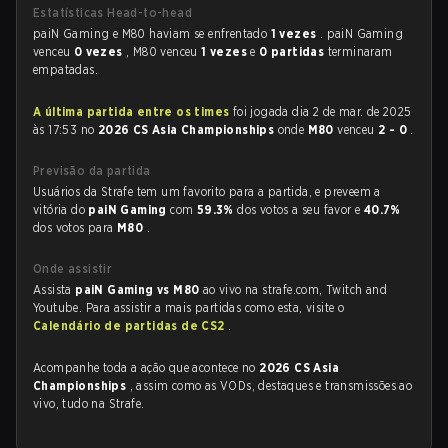
Estatísticas Head-to-head
paiN Gaming e M80 haviam se enfrentado
1 vezes
. paiN Gaming
venceu
0 vezes
, M80 venceu
1 vezes
e
0 partidas
terminaram
empatadas.
A última partida entre os times
foi jogada dia 2 de mar. de 2025
às 17:53 no
2026 CS Asia Championships
onde
M80
venceu
2 - 0
.
Previsão da partida
Usuários da Strafe tem um favorito para a partida, e preveem a
vitória do
paiN Gaming
com
59.3%
dos votos a seu favor e
40.7%
dos votos para
M80
.
Onde assistir
Assista
paiN Gaming vs M80
ao vivo na strafe.com, Twitch and
Youtube. Para assistir a mais partidas como esta, visite o
Calendário de partidas de CS2
.
Acompanhe toda a ação que acontece no
2026 CS Asia
Championships
, assim como as VODs, destaques e transmissões ao
vivo, tudo na Strafe.