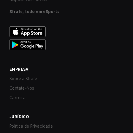
Strafe, tudo em eSports
EMPRESA
Sobre a Strafe
Contate-Nos
Carreira
JURÍDICO
Política de Privacidade