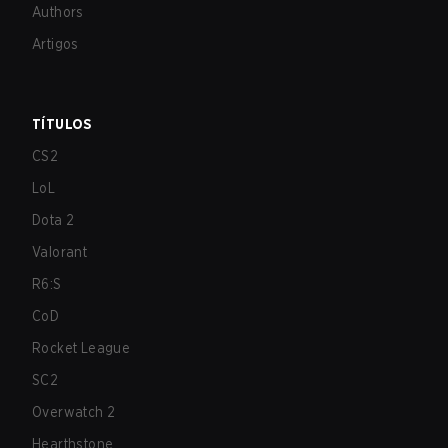
Authors
Artigos
TÍTULOS
CS2
LoL
Dota 2
Valorant
R6:S
CoD
Rocket League
SC2
Overwatch 2
Hearthstone