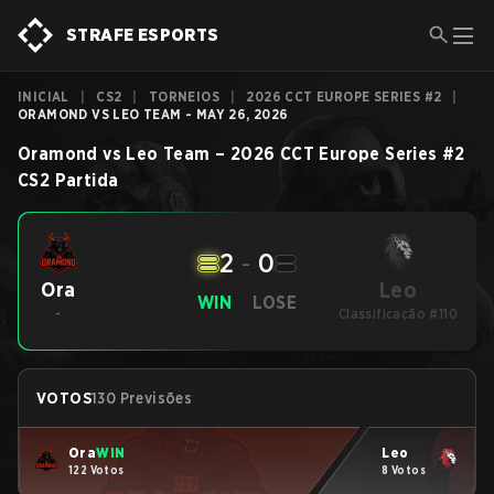
STRAFE ESPORTS
INICIAL
|
CS2
|
TORNEIOS
|
2026 CCT EUROPE SERIES #2
|
ORAMOND VS LEO TEAM - MAY 26, 2026
Oramond
vs
Leo Team
–
2026 CCT Europe Series #2
CS2
Partida
2
-
0
Leo
Ora
WIN
LOSE
-
Classificação #110
VOTOS
130 Previsões
Ora
WIN
Leo
122 Votos
8 Votos