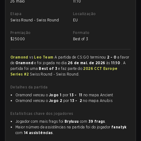
26 maio
11:10
Etapa
Localização
Swiss Round - Swiss Round
EU
Premiação
Formato
$
25000
Best of 3
Oramond
vs
Leo Team
A partida de CS:GO terminou
2 - 0
a favor
de
Oramond
e foi jogada no dia
26 de mai. de 2026
às
11:10
. A
partida foi uma
Best of 3
e faz parte do
2026 CCT Europe
Series #2
Swiss Round - Swiss Round.
Detalhes da partida
Oramond venceu o
Jogo 1
por
13 - 11
no mapa Ancient
Oramond venceu o
Jogo 2
por
13 - 2
no mapa Anubis
Estatísticas chave dos jogadores
Jogador com mais frags foi
Bryluuu
com
39 frags
.
Maior número de assistências na partida foi do jogador
fanatyk
com
14 assistências
.