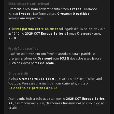
Estatísticas Head-to-head
Oramond e Leo Team haviam se enfrentado
1 vezes
. Oramond
venceu
1 vezes
, Leo Team venceu
0 vezes
e
0 partidas
terminaram empatadas.
A última partida entre os times
foi jogada dia 28 de jan. de 2026
às 19:10 no
2026 CCT Europe Series #2
onde
Oramond
venceu
2 - 0
.
Previsão da partida
Usuários da Strafe tem um favorito absoluto para a partida, e
preveem a vitória do
Oramond
com
93.8%
dos votos a seu favor e
6.2%
dos votos para
Leo Team
.
Onde assistir
Assista
Oramond vs Leo Team
ao vivo na strafe.com, Twitch and
Youtube. Para assistir a mais partidas como esta, visite o
Calendário de partidas de CS2
.
Acompanhe toda a ação que acontece no
2026 CCT Europe Series
#2
, assim como as VODs, destaques e transmissões ao vivo, tudo na
Strafe.