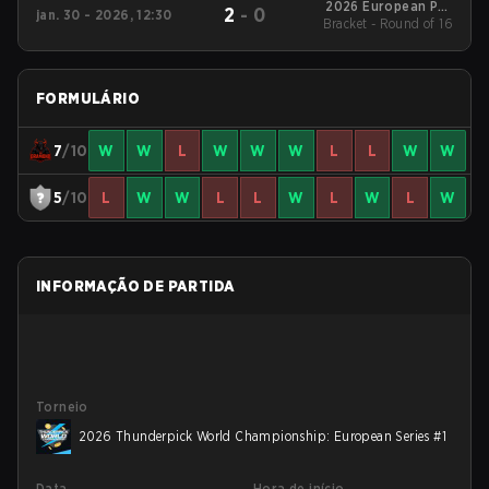
2026 European Pro
2
-
0
jan. 30 - 2026, 12:30
Bracket - Round of 16
League Series 4
FORMULÁRIO
7
/10
W
W
L
W
W
W
L
L
W
W
5
/10
L
W
W
L
L
W
L
W
L
W
INFORMAÇÃO DE PARTIDA
Torneio
2026 Thunderpick World Championship: European Series #1
Data
Hora de início