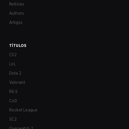
Notícias
Authors
Artigos
TÍTULOS
CS2
LoL
Dota 2
Valorant
R6:S
CoD
Rocket League
SC2
Overwatch 2