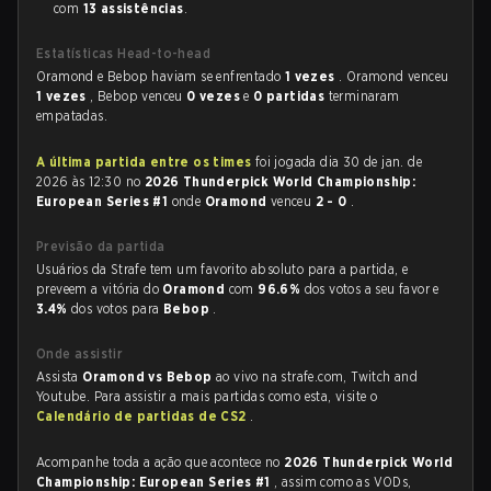
com
13 assistências
.
Estatísticas Head-to-head
Oramond e Bebop haviam se enfrentado
1 vezes
. Oramond venceu
1 vezes
, Bebop venceu
0 vezes
e
0 partidas
terminaram
empatadas.
A última partida entre os times
foi jogada dia 30 de jan. de
2026 às 12:30 no
2026 Thunderpick World Championship:
European Series #1
onde
Oramond
venceu
2 - 0
.
Previsão da partida
Usuários da Strafe tem um favorito absoluto para a partida, e
preveem a vitória do
Oramond
com
96.6%
dos votos a seu favor e
3.4%
dos votos para
Bebop
.
Onde assistir
Assista
Oramond vs Bebop
ao vivo na strafe.com, Twitch and
Youtube. Para assistir a mais partidas como esta, visite o
Calendário de partidas de CS2
.
Acompanhe toda a ação que acontece no
2026 Thunderpick World
Championship: European Series #1
, assim como as VODs,