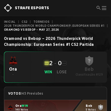
STRAFE ESPORTS
INICIAL
|
CS2
|
TORNEIOS
|
2026 THUNDERPICK WORLD CHAMPIONSHIP: EUROPEAN SERIES #1
|
ORAMOND VS BEBOP - MAY 27, 2026
Oramond
vs
Bebop
–
2026 Thunderpick World
Championship: European Series #1
CS2
Partida
2
-
0
Beb
Ora
WIN
LOSE
-
Classificação #129
VOTOS
145 Previsões
Ora
WIN
Beb
140 Votos
5 Votos