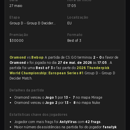
27 maio
17:05
Etapa
Localização
Group D - Group D Decider
EU
Match
Premiação
Formato
$
30000
Best of 3
Oramond
vs
Bebop
A partida de CS:GO terminou
2 - 0
a favor de
Oramond
e foi jogada no dia
27 de mai. de 2026
às
17:05
. A
partida foi uma
Best of 3
e faz parte do
2026 Thunderpick
World Championship: European Series #1
Group D - Group D
Decider Match.
Detalhes da partida
Oramond venceu o
Jogo 1
por
13 - 7
no mapa Mirage
Oramond venceu o
Jogo 2
por
13 - 8
no mapa Nuke
Estatísticas chave dos jogadores
Jogador com mais frags foi
AntyVirus
com
42 frags
.
Maior número de assistências na partida foi do jogador
fanatyk