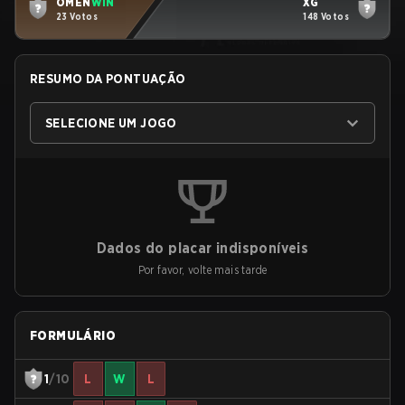
OMEN
WIN
XG
23 Votos
148 Votos
RESUMO DA PONTUAÇÃO
SELECIONE UM JOGO
Dados do placar indisponíveis
Por favor, volte mais tarde
FORMULÁRIO
1
/10
L
W
L