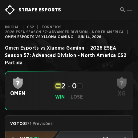
STRAFE ESPORTS
INICIAL
|
CS2
|
TORNEIOS
|
2026 ESEA SEASON 57: ADVANCED DIVISION - NORTH AMERICA
|
OMEN ESPORTS VS XIAOMA GAMING - JUN 14, 2026
Omen Esports
vs
Xiaoma Gaming
–
2026 ESEA
Season 57: Advanced Division - North America
CS2
Partida
2
-
0
XG
OMEN
WIN
LOSE
-
-
VOTOS
171 Previsões