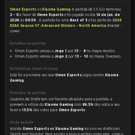
Omen Esports
vs
Xiaoma Gaming
A partida de CS:GO terminou
2 - 0
a favor de
Omen Esports
e foi jogada no dia
14 de jun. de
2026
às
00:39
. A partida foi uma
Best of 3
e faz parte do
2026
ESEA Season 57: Advanced Division - North America
Bracket -
Lower.
Detalhes da partida
Omen Esports venceu o
Jogo 1
por
13 - 8
no mapa Anubis
Omen Esports venceu o
Jogo 2
por
13 - 10
no mapa Overpass
Estatísticas Head-to-head
Esta foi a primeira vez que
Omen Esports
jogou contra
Xiaoma
Gaming
.
Previsão da partida
Usuários da Strafe tem um favorito absoluto para a partida, e
preveem a vitória do
Xiaoma Gaming
com
86.5%
dos votos a seu
favor e
13.5%
dos votos para
Omen Esports
.
Onde assistir
Assista
Omen Esports vs Xiaoma Gaming
ao vivo na strafe.com,
Twitch and Youtube. Para assistir a mais partidas como esta, visite o