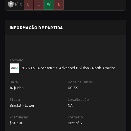
1
/10
L
L
W
L
INFORMAÇÃO DE PARTIDA
Torneio
2026 ESEA Season 57: Advanced Division - North America
Data
Hora de início
14 junho
00:39
Etapa
Localização
Bracket - Lower
NA
Premiação
Formato
$
30500
Best of 3