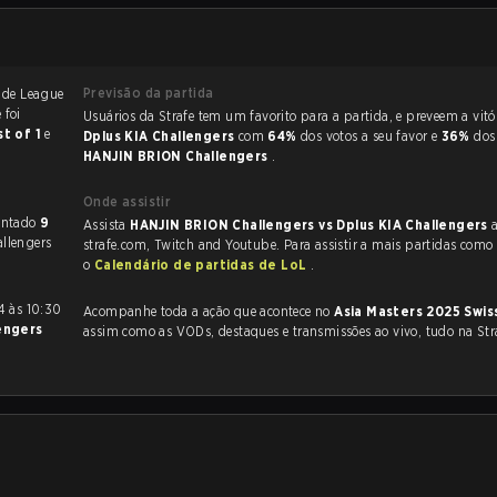
Previsão da partida
eague
e foi
Usuários da Strafe tem um favorito para a partida, e p
st of 1
e
Dplus KIA Challengers
com
64%
dos votos a seu favor e
36%
dos
HANJIN BRION Challengers
.
Onde assistir
lus KIA Challengers haviam se enfrentado
9
Assista
HANJIN BRION Challengers vs Dplus KIA Challengers
allengers
strafe.com, Twitch and Youtube. Para assistir a mais partidas como e
o
Calendário de partidas de LoL
.
Acompanhe toda a ação que acontece no
Asia Masters 2025 Swis
engers
assim como as VODs, destaques e transmissões ao vivo, tudo na Str