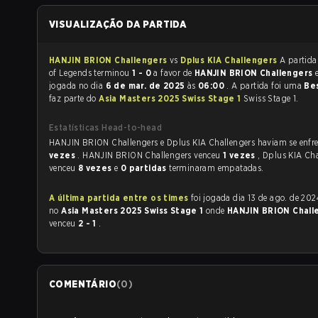
VISUALIZAÇÃO DA PARTIDA
HANJIN BRION Challengers
vs
Dplus KIA Challengers
A partida de L
of Legends terminou
1 - 0
a favor de
HANJIN BRION Challengers
jogada no dia
6 de mar. de 2025
às
06:00
. A partida foi uma
Be
faz parte do
Asia Masters 2025 Swiss Stage 1
Swiss Stage 1.
Estatísticas Head-to-head
HANJIN BRION Challengers e Dp
vezes
. HANJIN BRION Challengers venceu
1 vezes
, Dplus KIA Ch
venceu
8 vezes
e
0 partidas
terminaram empatadas.
A última partida entre os times
foi jogada dia 13 de ago. de 2024 às 10:30
no
Asia Masters 2025 Swiss Stage 1
onde
HANJIN BRION Chall
venceu
2 - 1
.
COMENTÁRIO
(
0
)