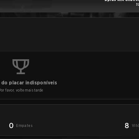
3
do placar indisponíveis
Por favor, volte mais tarde
0
8
Empates
Vit