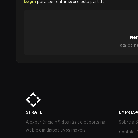
Login
para comentar sobre esta partida
Nen
Faça login e
STRAFE
EMPRES
A experiência nº1 dos fãs de eSports na
Sobre a S
web e em dispositivos móveis.
Contate-