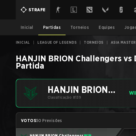
STRAFE
Inicial
Partidas
Torneios
Equipes
Joga
INICIAL
|
LEAGUE OF LEGENDS
|
TORNEIOS
|
ASIA MASTER
HANJIN BRION Challengers
vs
Partida
HANJIN BRION
WI
Challengers
Classificação #139
VOTOS
50 Previsões
HANJIN BRION Challengers
WIN