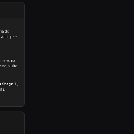
reveem a vitória do
 votos para
ao vivo na
sta, visite
s Stage 1
,
afe.