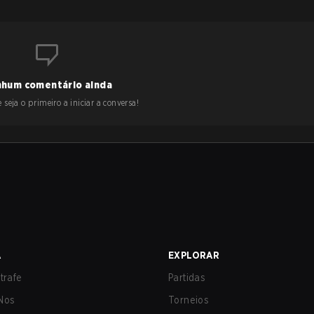
hum comentário ainda
 seja o primeiro a iniciar a conversa!
A
EXPLORAR
trafe
Partidas
Nos
Torneios