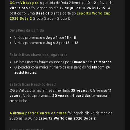
OG
vs
Virtus.pro
A partida de Dota 2 terminou
0 - 2
a favor de
Virtus.pro
e foi jogada no dia
12 de jul. de 2026
às
12:15
. A
partida foi uma
Best of 3
e faz parte do
Esports World Cup
2026 Dota 2
Group Stage - Group D.
Detalhes da partida
Virtus.pro venceu o
Jogo 1
por
15 - 6
Virtus.pro venceu o
Jogo 2
por
16 - 12
Estatísticas chave dos jogadores
Maiores mortes foram causadas por
Timado
com
17 mortes
.
O jogador com maior número de assistências foi
Fly
com
24
assistências
.
Estatísticas Head-to-head
OG e Virtus.pro haviam se enfrentado
35 vezes
. OG venceu
11
vezes
, Virtus.pro venceu
20 vezes
e
4 partidas
terminaram
empatadas.
A última partida entre os times
foi jogada dia 23 de mar. de
2026 às 18:00 no
Esports World Cup 2026 Dota 2