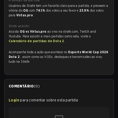
Previsão da partida
Usuários da Strafe tem um favorito claro para a partida, e preveem a
vitória do
OG
com
76.1%
dos votos a seu favor e
23.9%
dos votos
para
Virtus.pro
.
Onde assistir
Assista
OG vs Virtus.pro
ao vivo na strafe.com, Twitch and
Youtube. Para assistir a mais partidas como esta, visite o
Calendário de partidas de Dota 2
.
Acompanhe toda a ação que acontece no
Esports World Cup 2026
Dota 2
, assim como as VODs, destaques e transmissões ao vivo,
tudo na Strafe.
COMENTÁRIO
(
0
)
Login
para comentar sobre esta partida