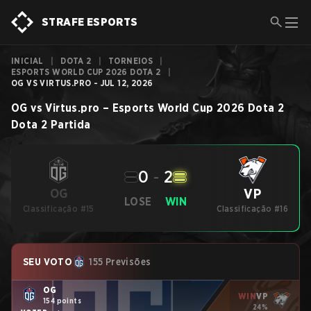
STRAFE ESPORTS
INICIAL
|
DOTA 2
|
TORNEIOS
|
ESPORTS WORLD CUP 2026 DOTA 2
|
OG VS VIRTUS.PRO - JUL 12, 2026
OG
vs
Virtus.pro
–
Esports World Cup 2026 Dota 2
Dota 2
Partida
0
-
2
VP
OG
LOSE
WIN
Classificação #15
Classificação #16
SEU VOTO
155 Previsões
OG
WIN
VP
154 points
24%