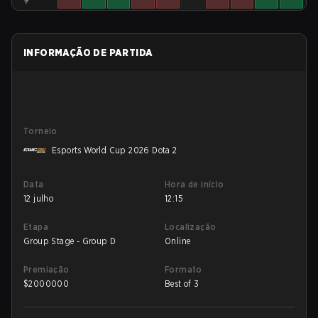
INFORMAÇÃO DE PARTIDA
Torneio
Esports World Cup 2026 Dota 2
Data
Hora de início
12 julho
12:15
Etapa
Localização
Group Stage - Group D
Online
Premiação
Formato
$
2000000
Best of 3