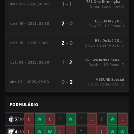
ESL One Birmingham
1
-
1
mar. 23 - 2026, 06:00
Group Stage - Day 2
2026
ESL Dota2 2025
2
-
0
dez. 19 - 2025, 02:30
DreamLeague Season
Playoffs - LB Round 1
27 Main Event
ESL Dota2 2025
2
-
0
dez. 15 - 2025, 11:00
Group Stage - Round 6
DreamLeague Season
27 Main Event
PGL Wallachia Season
1
-
2
out. 04 - 2025, 02:30
6 Regionals WEU
Bracket - LB Round 3
FISSURE Special
0
-
2
abr. 06 - 2025, 05:00
Group Stage - April 6
FORMULÁRIO
3
/10
L
W
L
T
W
T
L
T
W
L
4
/10
L
W
W
L
L
T
L
L
W
W