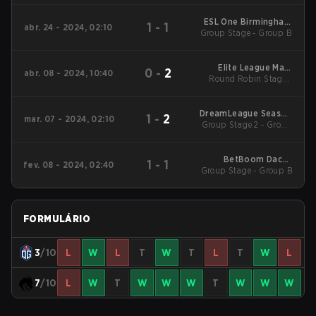
ESL One Birmingham
1
-
1
abr. 24 - 2024, 02:10
Group Stage - Group B
Main Event
Elite League Main
0
-
2
abr. 08 - 2024, 10:40
Round Robin Stage -
Tournament
April 8-A
DreamLeague Season
1
-
2
mar. 07 - 2024, 02:10
Group Stage 2 - Group
22 Main Event
Stage 2
BetBoom Dacha
1
-
1
fev. 08 - 2024, 02:40
Group Stage - Group B
Dubai 2024 Main
Event
FORMULÁRIO
3
/10
L
W
L
T
W
T
L
T
W
L
7
/10
L
W
T
W
W
W
T
W
W
W