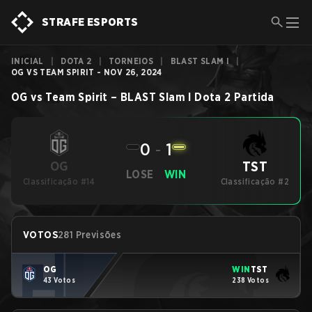
STRAFE ESPORTS
INICIAL
|
DOTA 2
|
TORNEIOS
|
BLAST SLAM I
|
OG VS TEAM SPIRIT - NOV 26, 2024
OG
vs
Team Spirit
–
BLAST Slam I
Dota 2
Partida
0
-
1
TST
OG
LOSE
WIN
Classificação #14
Classificação #2
VOTOS
281 Previsões
OG
WIN
TST
43 Votos
238 Votos