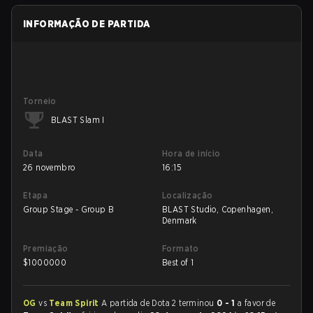
INFORMAÇÃO DE PARTIDA
Torneio
BLAST Slam I
Data
Hora de início
26 novembro
16:15
Etapa
Localização
Group Stage - Group B
BLAST Studio, Copenhagen,
Denmark
Premiação
Formato
$
1000000
Best of 1
OG
vs
Team Spirit
A partida de Dota 2 terminou
0 - 1
a favor de