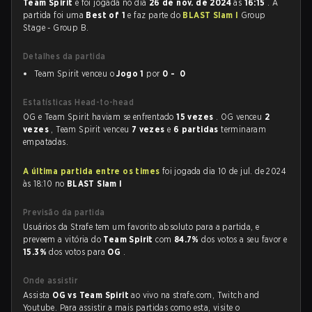
Team Spirit
e foi jogada no dia
26 de nov. de 2024
às
16:15
. A
partida foi uma
Best of 1
e faz parte do
BLAST Slam I
Group
Stage - Group B.
Detalhes da partida
Team Spirit venceu o
Jogo 1
por
0 - 0
Estatísticas Head-to-head
OG e Team Spirit haviam se enfrentado
15 vezes
. OG venceu
2
vezes
, Team Spirit venceu
7 vezes
e
6 partidas
terminaram
empatadas.
A última partida entre os times
foi jogada dia 10 de jul. de 2024
às 18:10 no
BLAST Slam I
Previsão da partida
Usuários da Strafe tem um favorito absoluto para a partida, e
preveem a vitória do
Team Spirit
com
84.7%
dos votos a seu favor e
15.3%
dos votos para
OG
.
Onde assistir
Assista
OG vs Team Spirit
ao vivo na strafe.com, Twitch and
Youtube. Para assistir a mais partidas como esta, visite o