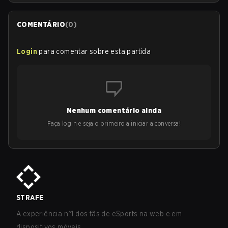
COMENTÁRIO
(
0
)
Login
para comentar sobre esta partida
Nenhum comentário ainda
Faça login e seja o primeiro a iniciar a conversa!
STRAFE
A experiência nº1 dos fãs de eSports na web e em
dispositivos móveis.