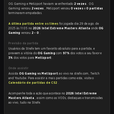
OG Gaming e Metizport haviam se enfrentado
2 vezes
. OG
Gaming venceu
2 vezes
, Metizport venceu
0 vezes
e
0 partidas
terminaram empatadas.
A última partida entre os times
foi jogada dia 29 de ago. de
2025 às 11:05 no
2026 Intel Extreme Masters Atlanta
onde
OG
Gaming
venceu
2 - 0
.
Previsão da partida
Usuários da Strafe tem um favorito absoluto para a partida, e
preveem a vitória do
OG Gaming
com
97%
dos votos a seu favor e
3%
dos votos para
Metizport
.
Onde assistir
Assista
OG Gaming vs Metizport
ao vivo na strafe.com, Twitch
and Youtube. Para assistir a mais partidas como esta, visite o
Calendário de partidas de CS2
.
Acompanhe toda a ação que acontece no
2026 Intel Extreme
Masters Atlanta
, assim como as VODs, destaques e transmissões
ao vivo, tudo na Strafe.