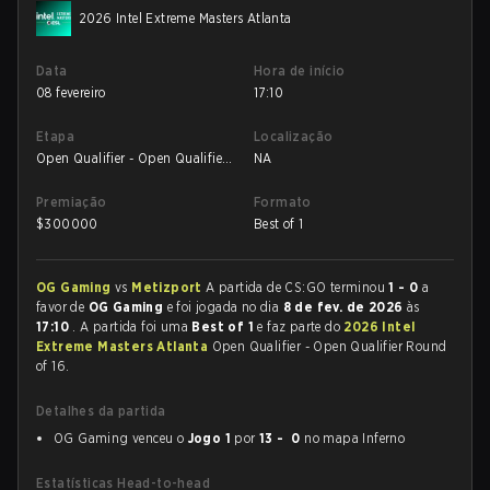
2026 Intel Extreme Masters Atlanta
Data
Hora de início
08 fevereiro
17:10
Etapa
Localização
Open Qualifier - Open Qualifier
NA
Round of 16
Premiação
Formato
$
300000
Best of 1
OG Gaming
vs
Metizport
A partida de CS:GO terminou
1 - 0
a
favor de
OG Gaming
e foi jogada no dia
8 de fev. de 2026
às
17:10
. A partida foi uma
Best of 1
e faz parte do
2026 Intel
Extreme Masters Atlanta
Open Qualifier - Open Qualifier Round
of 16.
Detalhes da partida
OG Gaming venceu o
Jogo 1
por
13 - 0
no mapa Inferno
Estatísticas Head-to-head