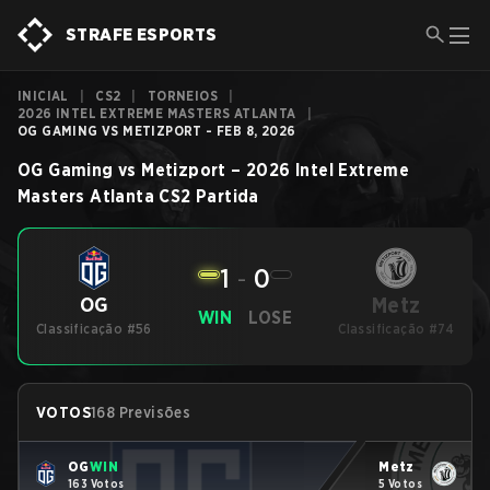
STRAFE ESPORTS
INICIAL
|
CS2
|
TORNEIOS
|
2026 INTEL EXTREME MASTERS ATLANTA
|
OG GAMING VS METIZPORT - FEB 8, 2026
OG Gaming
vs
Metizport
–
2026 Intel Extreme
Masters Atlanta
CS2
Partida
1
-
0
Metz
OG
WIN
LOSE
Classificação #56
Classificação #74
VOTOS
168 Previsões
OG
WIN
Metz
163 Votos
5 Votos