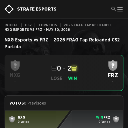
STRAFE ESPORTS
INICIAL
|
CS2
|
TORNEIOS
|
2026 FRAG TAP RELOADED
|
NXG ESPORTS VS FRZ - MAY 30, 2026
NXG Esports
vs
FRZ
–
2026 FRAG Tap Reloaded
CS2
Partida
0
-
2
FRZ
NXG
LOSE
WIN
-
-
VOTOS
0 Previsões
NXG
WIN
FRZ
0 Votos
0 Votos