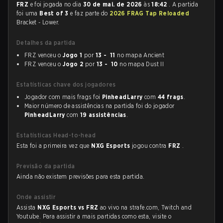
FRZ
e foi jogada no dia
30 de mai. de 2026
às
18:42
. A partida
foi uma
Best of 3
e faz parte do
2026 FRAG Tap Reloaded
Bracket - Lower.
Detalhes da partida
FRZ venceu o
Jogo 1
por
13 - 11
no mapa Ancient
FRZ venceu o
Jogo 2
por
13 - 10
no mapa Dust II
Estatísticas chave dos jogadores
Jogador com mais frags foi
PinheadLarry
com
44 frags
.
Maior número de assistências na partida foi do jogador
PinheadLarry
com
19 assistências
.
Estatísticas Head-to-head
Esta foi a primeira vez que
NXG Esports
jogou contra
FRZ
.
Previsão da partida
Ainda não existem previsões para esta partida.
Onde assistir
Assista
NXG Esports vs FRZ
ao vivo na strafe.com, Twitch and
Youtube. Para assistir a mais partidas como esta, visite o