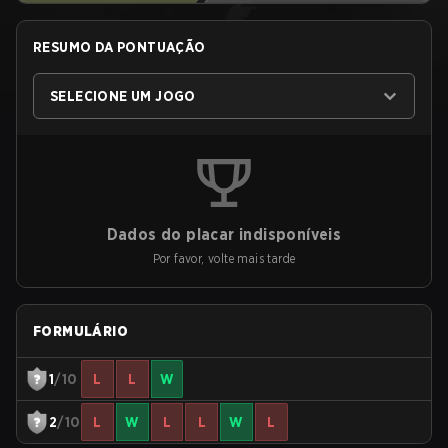
RESUMO DA PONTUAÇÃO
SELECIONE UM JOGO
Dados do placar indisponíveis
Por favor, volte mais tarde
FORMULÁRIO
1
/10
L
L
W
2
/10
L
W
L
L
W
L