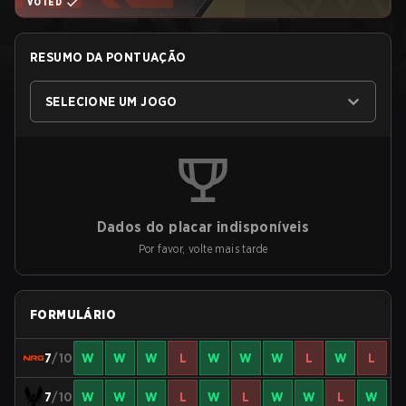
VOTED
RESUMO DA PONTUAÇÃO
SELECIONE UM JOGO
Dados do placar indisponíveis
Por favor, volte mais tarde
FORMULÁRIO
7
/10
W
W
W
L
W
W
W
L
W
L
7
/10
W
W
W
L
W
L
W
W
L
W