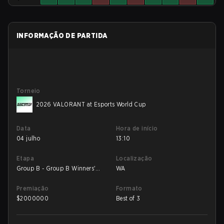
INFORMAÇÃO DE PARTIDA
Torneio
2026 VALORANT at Esports World Cup
Data
Hora de início
04 julho
13:10
Etapa
Localização
Group B - Group B Winners'
WA
Match
Premiação
Formato
$
2000000
Best of 3