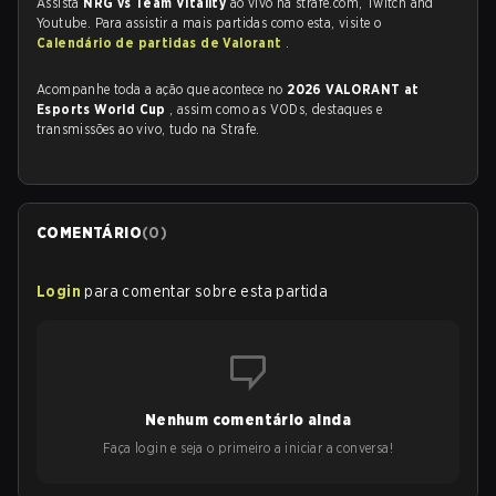
Assista
NRG vs Team Vitality
ao vivo na strafe.com, Twitch and
Youtube. Para assistir a mais partidas como esta, visite o
Calendário de partidas de Valorant
.
Acompanhe toda a ação que acontece no
2026 VALORANT at
Esports World Cup
, assim como as VODs, destaques e
transmissões ao vivo, tudo na Strafe.
COMENTÁRIO
(
0
)
Login
para comentar sobre esta partida
Nenhum comentário ainda
Faça login e seja o primeiro a iniciar a conversa!