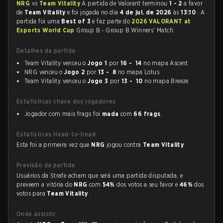
NRG
vs
Team Vitality
A partida de Valorant terminou
1 - 2
a favor
de
Team Vitality
e foi jogada no dia
4 de jul. de 2026
às
13:10
. A
partida foi uma
Best of 3
e faz parte do
2026 VALORANT at
Esports World Cup
Group B - Group B Winners' Match.
Detalhes da partida
Team Vitality venceu o
Jogo 1
por
16 - 14
no mapa Ascent
NRG venceu o
Jogo 2
por
13 - 8
no mapa Lotus
Team Vitality venceu o
Jogo 3
por
13 - 10
no mapa Breeze
Estatísticas chave dos jogadores
Jogador com mais frags foi
mada
com
66 frags
.
Estatísticas Head-to-head
Esta foi a primeira vez que
NRG
jogou contra
Team Vitality
.
Previsão da partida
Usuários da Strafe acham que será uma partida disputada, e
preveem a vitória do
NRG
com
54%
dos votos a seu favor e
46%
dos
votos para
Team Vitality
.
Onde assistir