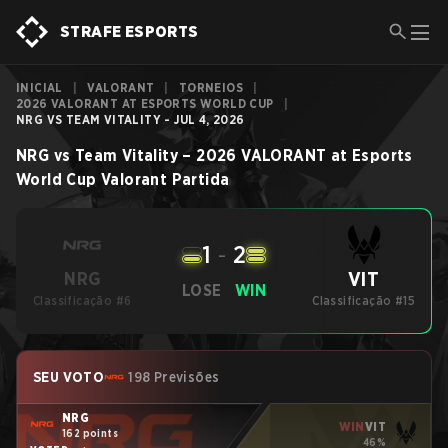
STRAFE ESPORTS
INICIAL
|
VALORANT
|
TORNEIOS
|
2026 VALORANT AT ESPORTS WORLD CUP
|
NRG VS TEAM VITALITY - JUL 4, 2026
NRG
vs
Team Vitality
–
2026 VALORANT at Esports
World Cup
Valorant
Partida
1
-
2
VIT
NRG
LOSE
WIN
Classificação #6
Classificação #15
SEU VOTO
198 Previsões
NRG
WIN
VIT
162 points
46%