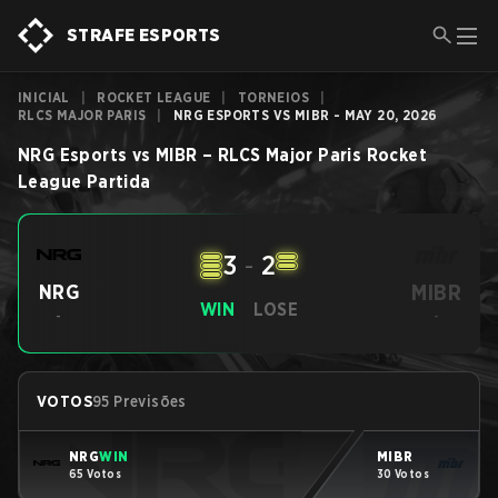
STRAFE ESPORTS
INICIAL
|
ROCKET LEAGUE
|
TORNEIOS
|
RLCS MAJOR PARIS
|
NRG ESPORTS VS MIBR - MAY 20, 2026
NRG Esports
vs
MIBR
–
RLCS Major Paris
Rocket
League
Partida
3
-
2
MIBR
NRG
WIN
LOSE
-
-
VOTOS
95 Previsões
NRG
WIN
MIBR
65 Votos
30 Votos