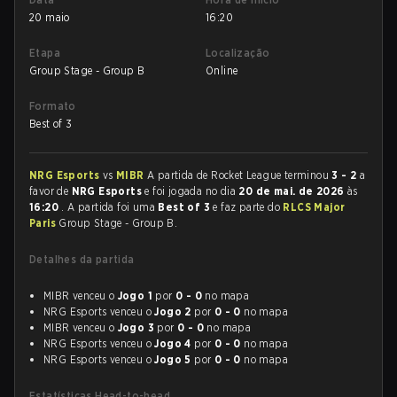
20 maio
16:20
Etapa
Localização
Group Stage - Group B
Online
Formato
Best of 3
NRG Esports
vs
MIBR
A partida de Rocket League terminou
3 - 2
a
favor de
NRG Esports
e foi jogada no dia
20 de mai. de 2026
às
16:20
. A partida foi uma
Best of 3
e faz parte do
RLCS Major
Paris
Group Stage - Group B.
Detalhes da partida
MIBR venceu o
Jogo 1
por
0 - 0
no mapa
NRG Esports venceu o
Jogo 2
por
0 - 0
no mapa
MIBR venceu o
Jogo 3
por
0 - 0
no mapa
NRG Esports venceu o
Jogo 4
por
0 - 0
no mapa
NRG Esports venceu o
Jogo 5
por
0 - 0
no mapa
Estatísticas Head-to-head