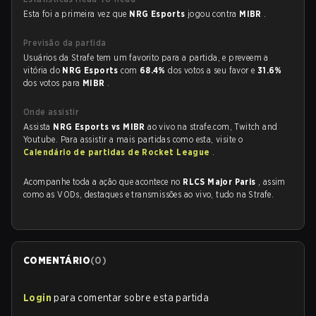
Esta foi a primeira vez que
NRG Esports
jogou contra
MIBR
.
Previsão da partida
Usuários da Strafe tem um favorito para a partida, e preveem a
vitória do
NRG Esports
com
68.4%
dos votos a seu favor e
31.6%
dos votos para
MIBR
.
Onde assistir
Assista
NRG Esports vs MIBR
ao vivo na strafe.com, Twitch and
Youtube. Para assistir a mais partidas como esta, visite o
Calendário de partidas de Rocket League
.
Acompanhe toda a ação que acontece no
RLCS Major Paris
, assim
como as VODs, destaques e transmissões ao vivo, tudo na Strafe.
COMENTÁRIO
(
0
)
Login
para comentar sobre esta partida