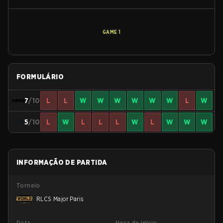
GAME
1
FORMULÁRIO
7
/10
L
L
W
W
W
W
W
W
L
W
5
/10
L
W
L
L
L
W
L
W
W
W
INFORMAÇÃO DE PARTIDA
Torneio
RLCS Major Paris
Data
Hora de início