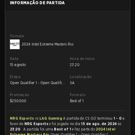
INFORMAÇÃO DE PARTIDA
Torneio
2024 Intel Extreme Masters Rio
Data
Hora de início
15 agosto
23:20
Etapa
Localização
Open Qualifier 1 - Open Qualifier
SA
1 Semifinal
Premiação
Formato
$
250000
Best of 1
NRG Esports
vs
LAG Gaming
A partida de CS:GO terminou
1 - 0
a
favor de
NRG Esports
e foi jogada no dia
15 de ago. de 2024
às
23:20
. A partida foi uma
Best of 1
e faz parte do
2024 Intel
Extreme Masters Rio
Open Qualifier 1 - Open Qualifier 1