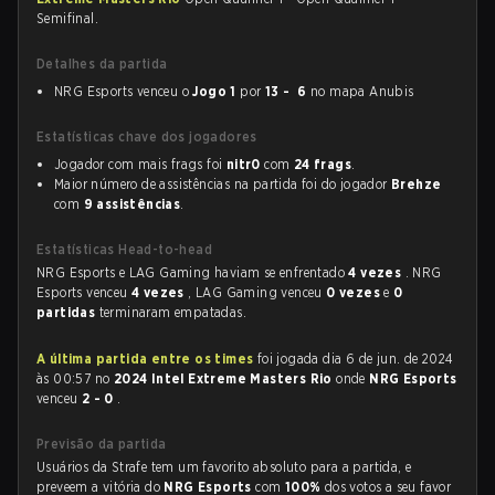
Semifinal.
Detalhes da partida
NRG Esports venceu o
Jogo 1
por
13 - 6
no mapa Anubis
Estatísticas chave dos jogadores
Jogador com mais frags foi
nitr0
com
24 frags
.
Maior número de assistências na partida foi do jogador
Brehze
com
9 assistências
.
Estatísticas Head-to-head
NRG Esports e LAG Gaming haviam se enfrentado
4 vezes
. NRG
Esports venceu
4 vezes
, LAG Gaming venceu
0 vezes
e
0
partidas
terminaram empatadas.
A última partida entre os times
foi jogada dia 6 de jun. de 2024
às 00:57 no
2024 Intel Extreme Masters Rio
onde
NRG Esports
venceu
2 - 0
.
Previsão da partida
Usuários da Strafe tem um favorito absoluto para a partida, e
preveem a vitória do
NRG Esports
com
100%
dos votos a seu favor