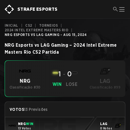
STRAFE ESPORTS
INICIAL
|
CS2
|
TORNEIOS
|
2024 INTEL EXTREME MASTERS RIO
|
NRG ESPORTS VS LAG GAMING - AUG 15, 2024
NRG Esports
vs
LAG Gaming
–
2024 Intel Extreme
Masters Rio
CS2
Partida
1
-
0
LAG
NRG
WIN
LOSE
Classificação #30
Classificação #99
VOTOS
13 Previsões
NRG
WIN
LAG
13 Votos
0 Votos