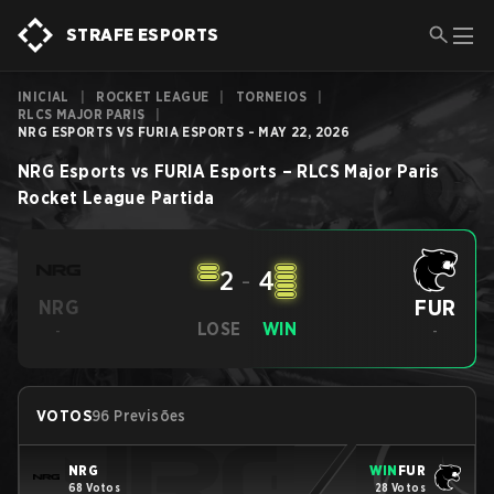
STRAFE ESPORTS
INICIAL
|
ROCKET LEAGUE
|
TORNEIOS
|
RLCS MAJOR PARIS
|
NRG ESPORTS VS FURIA ESPORTS - MAY 22, 2026
NRG Esports
vs
FURIA Esports
–
RLCS Major Paris
Rocket League
Partida
2
-
4
FUR
NRG
LOSE
WIN
-
-
VOTOS
96 Previsões
NRG
WIN
FUR
68 Votos
28 Votos