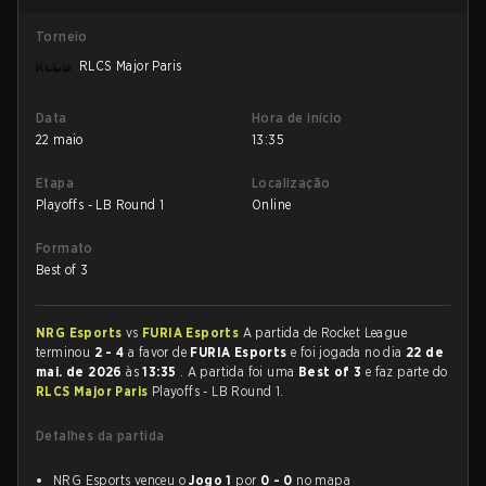
Torneio
RLCS Major Paris
Data
Hora de início
22 maio
13:35
Etapa
Localização
Playoffs - LB Round 1
Online
Formato
Best of 3
NRG Esports
vs
FURIA Esports
A partida de Rocket League
terminou
2 - 4
a favor de
FURIA Esports
e foi jogada no dia
22 de
mai. de 2026
às
13:35
. A partida foi uma
Best of 3
e faz parte do
RLCS Major Paris
Playoffs - LB Round 1.
Detalhes da partida
NRG Esports venceu o
Jogo 1
por
0 - 0
no mapa