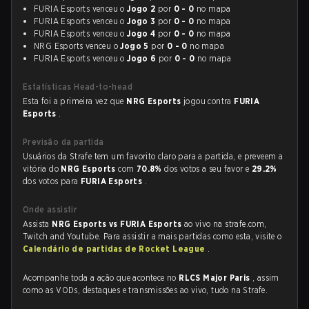
FURIA Esports venceu o
Jogo 2
por
0 - 0
no mapa
FURIA Esports venceu o
Jogo 3
por
0 - 0
no mapa
FURIA Esports venceu o
Jogo 4
por
0 - 0
no mapa
NRG Esports venceu o
Jogo 5
por
0 - 0
no mapa
FURIA Esports venceu o
Jogo 6
por
0 - 0
no mapa
Estatísticas Head-to-head
Esta foi a primeira vez que
NRG Esports
jogou contra
FURIA
Esports
.
Previsão da partida
Usuários da Strafe tem um favorito claro para a partida, e preveem a
vitória do
NRG Esports
com
70.8%
dos votos a seu favor e
29.2%
dos votos para
FURIA Esports
.
Onde assistir
Assista
NRG Esports vs FURIA Esports
ao vivo na strafe.com,
Twitch and Youtube. Para assistir a mais partidas como esta, visite o
Calendário de partidas de Rocket League
.
Acompanhe toda a ação que acontece no
RLCS Major Paris
, assim
como as VODs, destaques e transmissões ao vivo, tudo na Strafe.