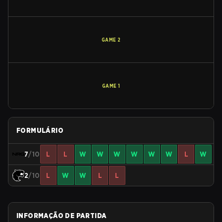
GAME
2
GAME
1
FORMULÁRIO
7
/10
L
L
W
W
W
W
W
W
L
W
2
/10
L
W
W
L
L
INFORMAÇÃO DE PARTIDA