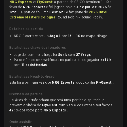
NRG Esports
vs
FlyQuest
A partida de CS:GO terminou
1 - 0
a
favor de
NRG Esports
e foi jogada no dia
3 de jun. de 2026
às
12:21
. A partida foi uma
Best of 1
e faz parte do
2026 Intel
Extreme Masters Cologne
Round Robin - Round Robin.
Detalhes da partida
NRG Esports venceu o
Jogo 1
por
13 - 10
no mapa Mirage
Estatísticas chave dos jogadores
Jogador com mais frags foi
Sonic
com
27 frags
.
Maior número de assistências na partida foi do jogador
nettik
com
11 assistências
.
Estatísticas Head-to-head
Esta foi a primeira vez que
NRG Esports
jogou contra
FlyQuest
.
Previsão da partida
Usuários da Strafe acham que será uma partida disputada, e
preveem a vitória do
FlyQuest
com
57.9%
dos votos a seu favor e
42.1%
dos votos para
NRG Esports
.
Onde assistir