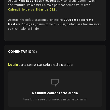
Assista
NRG Esports vs FlyQuest
ao vivo na strafe.com, Twitch
and Youtube. Para assistir a mais partidas como esta, visite o
Calendário de partidas de CS2
.
Acompanhe toda a ação que acontece no
2026 Intel Extreme
Masters Cologne
, assim como as VODs, destaques e transmissões
ao vivo, tudo na Strafe.
COMENTÁRIO
(
0
)
Login
para comentar sobre esta partida
Nenhum comentário ainda
Faça login e seja o primeiro a iniciar a conversa!