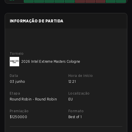
INFORMAÇÃO DE PARTIDA
Torneio
2026 Intel Extreme Masters Cologne
Data
Hora de início
03 junho
12:21
Etapa
Localização
Round Robin - Round Robin
EU
Premiação
Formato
$
1250000
Best of 1