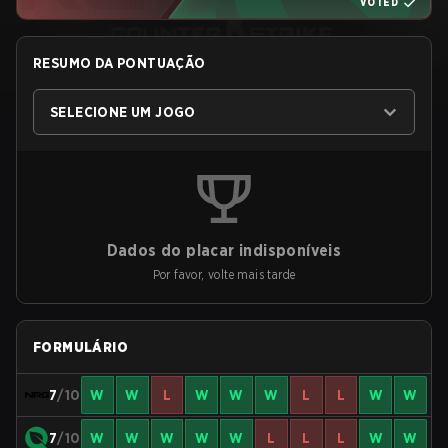
VOTED
RESUMO DA PONTUAÇÃO
SELECIONE UM JOGO
Dados do placar indisponíveis
Por favor, volte mais tarde
FORMULÁRIO
7
/10
W
W
L
W
W
W
L
L
W
W
7
/10
W
W
W
W
W
L
L
L
W
W