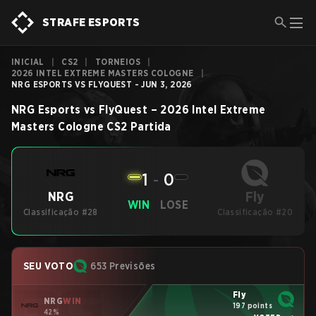
STRAFE ESPORTS
INICIAL
|
CS2
|
TORNEIOS
|
2026 INTEL EXTREME MASTERS COLOGNE
|
NRG ESPORTS VS FLYQUEST - JUN 3, 2026
NRG Esports
vs
FlyQuest
–
2026 Intel Extreme
Masters Cologne
CS2
Partida
1
-
0
Fly
NRG
WIN
LOSE
Classificação #28
Classificação #20
SEU VOTO
653 Previsões
Fly
NRG
WIN
197 points
42%