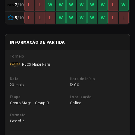
7
/10
L
L
W
W
W
W
W
W
L
W
5
/10
L
L
L
W
W
W
W
W
L
L
INFORMAÇÃO DE PARTIDA
Torneio
RLCS Major Paris
Data
Hora de início
20 maio
12:00
Etapa
Localização
Group Stage - Group B
Online
Formato
Best of 3