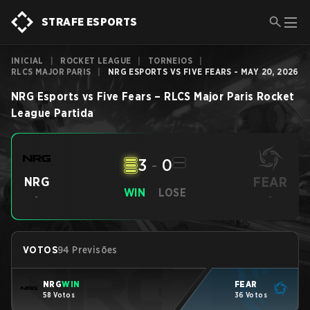
STRAFE ESPORTS
INICIAL
|
ROCKET LEAGUE
|
TORNEIOS
|
RLCS MAJOR PARIS
|
NRG ESPORTS VS FIVE FEARS - MAY 20, 2026
NRG Esports
vs
Five Fears
–
RLCS Major Paris
Rocket
League
Partida
3
-
0
FEAR
NRG
WIN
LOSE
-
-
VOTOS
94 Previsões
NRG
WIN
FEAR
58 Votos
36 Votos