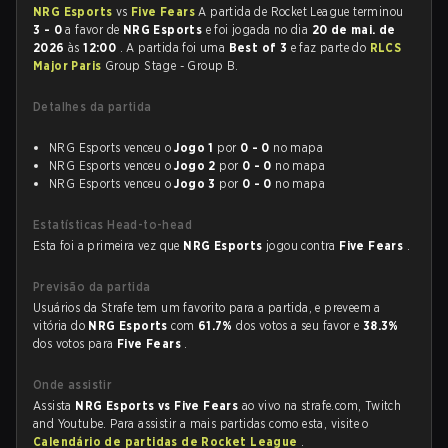
NRG Esports
vs
Five Fears
A partida de Rocket League terminou
3 - 0
a favor de
NRG Esports
e foi jogada no dia
20 de mai. de
2026
às
12:00
. A partida foi uma
Best of 3
e faz parte do
RLCS
Major Paris
Group Stage - Group B.
Detalhes da partida
NRG Esports venceu o
Jogo 1
por
0 - 0
no mapa
NRG Esports venceu o
Jogo 2
por
0 - 0
no mapa
NRG Esports venceu o
Jogo 3
por
0 - 0
no mapa
Estatísticas Head-to-head
Esta foi a primeira vez que
NRG Esports
jogou contra
Five Fears
.
Previsão da partida
Usuários da Strafe tem um favorito para a partida, e preveem a
vitória do
NRG Esports
com
61.7%
dos votos a seu favor e
38.3%
dos votos para
Five Fears
.
Onde assistir
Assista
NRG Esports vs Five Fears
ao vivo na strafe.com, Twitch
and Youtube. Para assistir a mais partidas como esta, visite o
Calendário de partidas de Rocket League
.