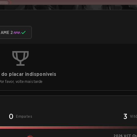
AME 2
do placar indisponíveis
Por favor, volte mais tarde
0
3
Empates
Vit
2026 VCT Ch