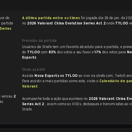
vor de
A última partida entre os times
foi jogada dia 28 de jan. de 2026 às 09:02
A partida
no
2026 Valorant China Evolution Series Act 2
onde
TYLOO
v
 Series
.
Previsão da partida
Usuários da Strafe tem um favorito absoluto para a partida, e preveem a vitória
do
TYLOO
com
83%
dos votos a seu favor e
17%
dos votos para
No
Esports
.
Onde assistir
Assista
Nova Esports vs TYLOO
ao vivo na strafe.com, Twitch an
Para assistir a mais partidas como esta, visite o
Calendário de pa
Valorant
.
s venceu
2
Acompanhe toda a ação que acontece no
2026 Valorant China Ev
as.
Series Act 2
, assim como as VODs, destaques e transmissões ao vivo, tudo na
Strafe.