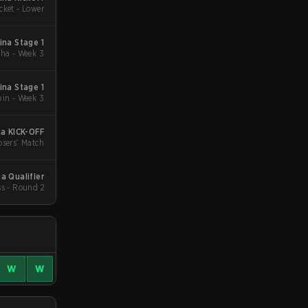
cket - Lower
ina Stage 1
ha - Week 3
na Stage 1
in - Week 3
a KICK-OFF
sers' Match
 Qualifier
s - Round 2
W
W