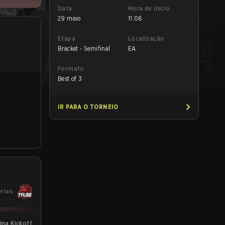
Data
Hora de início
29 maio
11:08
Etapa
Localização
Bracket - Semifinal
EA
Formato
Best of 3
IR PARA O TORNEIO
órias
ina Kickoff