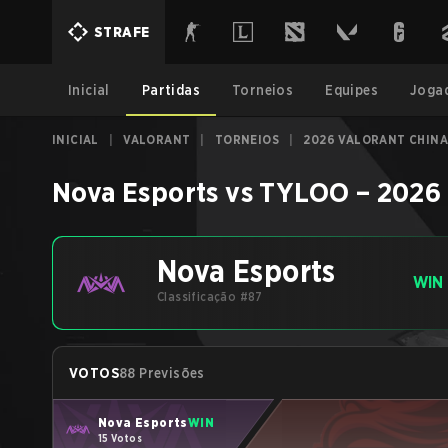
STRAFE
Inicial
Partidas
Torneios
Equipes
Joga
INICIAL
|
VALORANT
|
TORNEIOS
|
2026 VALORANT CHINA
Nova Esports
vs
TYLOO
–
2026 
Nova Esports
WIN
Classificação #87
VOTOS
88 Previsões
Nova Esports
WIN
15 Votos