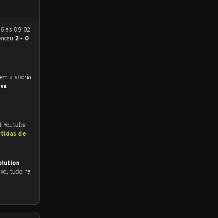
enceu
2 - 0
va
d Youtube.
rtidas de
olution