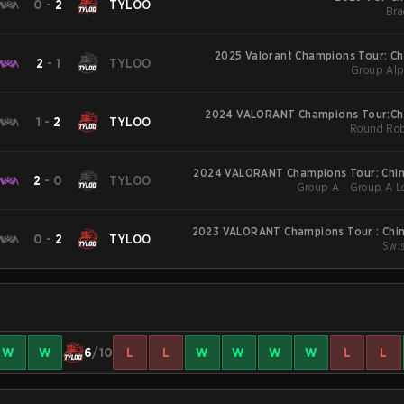
0
-
2
TYLOO
Bra
2025 Valorant Champions Tour: Ch
2
-
1
TYLOO
Group Alp
2024 VALORANT Champions Tour:Chi
1
-
2
TYLOO
Round Rob
2024 VALORANT Champions Tour: Chin
2
-
0
TYLOO
Group A - Group A Lo
2023 VALORANT Champions Tour : China
0
-
2
TYLOO
Swis
W
W
6
/10
L
L
W
W
W
W
L
L