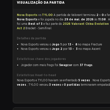
VISUALIZAÇÃO DA PARTIDA
Nova Esports
vs
TYLOO
A partida de Valorant terminou
2 - 0
a fa
Nova Esports
e foi jogada no dia
29 de mai. de 2026
às
11:08
. 
foi uma
Best of 3
e faz parte do
2026 Valorant China Evolution
Act 2
Bracket - Semifinal.
Detalhes da partida
Nova Esports venceu o
Jogo 1
por
13 - 8
no mapa Fracture
Nova Esports venceu o
Jogo 2
por
13 - 3
no mapa Ascent
Estatísticas chave dos jogadores
Jogador com mais frags foi
Swagzor
com
37 frags
.
Estatísticas Head-to-head
Nova Esports e TYLOO haviam se enfrentado
5 vezes
. Nova Esport
vezes
, TYLOO venceu
3 vezes
e
0 partidas
terminaram empatad