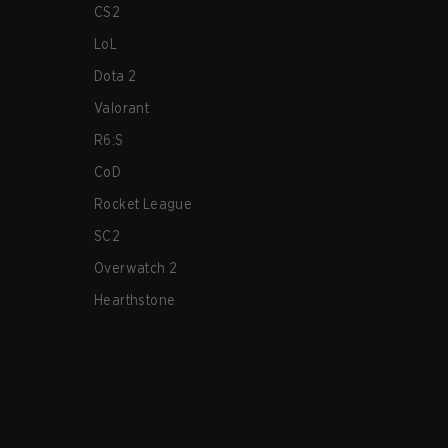
CS2
LoL
Dota 2
Valorant
R6:S
CoD
Rocket League
SC2
Overwatch 2
Hearthstone