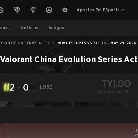
Apostas Em ESports
dores
Notícias
Artigos
 EVOLUTION SERIES ACT 2
|
NOVA ESPORTS VS TYLOO - MAY 29, 2026
Valorant China Evolution Series Act
TYLOO
2
-
0
LOSE
Classificação #84
T
7