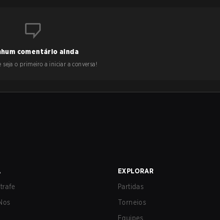
hum comentário ainda
 seja o primeiro a iniciar a conversa!
A
EXPLORAR
trafe
Partidas
Nos
Torneios
Equipes