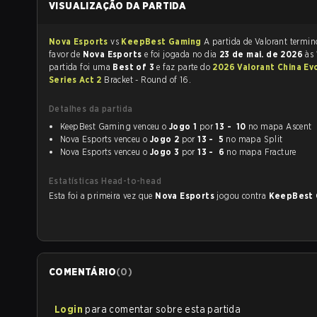
VISUALIZAÇÃO DA PARTIDA
Nova Esports
vs
KeepBest Gaming
A partida de Valorant
favor de
Nova Esports
e foi jogada no dia
23 de mai. de 2026
às
partida foi uma
Best of 3
e faz parte do
2026 Valorant China Ev
Series Act 2
Bracket - Round of 16.
Detalhes da partida
KeepBest Gaming venceu o
Jogo 1
por
13 - 10
no mapa Ascent
Nova Esports venceu o
Jogo 2
por
13 - 5
no mapa Split
Nova Esports venceu o
Jogo 3
por
13 - 6
no mapa Fracture
Estatísticas Head-to-head
Esta foi a primeira vez que
Nova Esports
jogou contra
KeepBest
COMENTÁRIO
(
0
)
Login
para comentar sobre esta partida