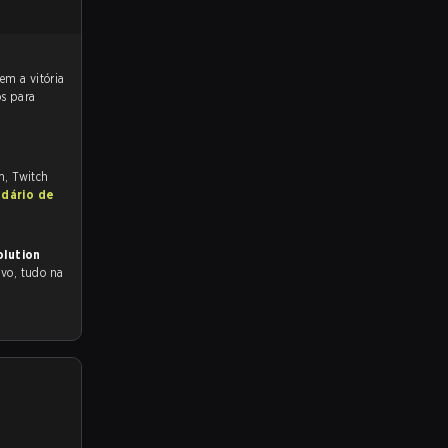
os para
m, Twitch
ndário de
olution