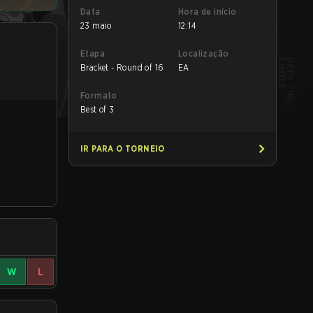
Data
Hora de início
23 maio
12:14
Etapa
Localização
Bracket - Round of 16
EA
Formato
Best of 3
IR PARA O TORNEIO
W
L