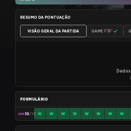
RESUMO DA PONTUAÇÃO
VISÃO GERAL DA PARTIDA
GAME 1
G
Dados 
FORMULÁRIO
10
/10
W
W
W
W
W
W
W
W