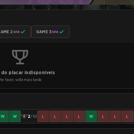
AME 2
GAME 3
do placar indisponíveis
Por favor, volte mais tarde
W
W
2
/10
L
L
L
L
W
L
L
L