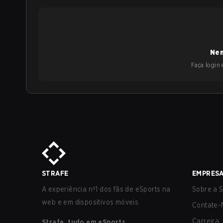
Nen
Faça login e
STRAFE
EMPRES
A experiência nº1 dos fãs de eSports na
Sobre a S
web e em dispositivos móveis.
Contate-
Carreira
Strafe, tudo em eSports