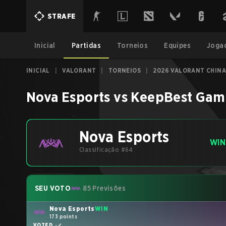
STRAFE
Inicial
Partidas
Torneios
Equipes
Joga
INICIAL
|
VALORANT
|
TORNEIOS
|
2026 VALORANT CHINA
Nova Esports
vs
KeepBest Gam
Nova Esports
WIN
Classificação #64
SEU VOTO
85 Previsões
Nova Esports
WIN
173 points
VOTED