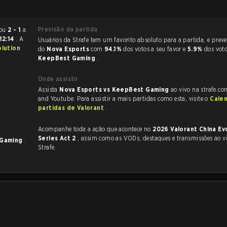
Previsão da partida
 terminou
2 - 1
a
12:14
. A
Usuários da Strafe tem um favorito absoluto para a partida, e preveem a vitória
olution
do
Nova Esports
com
94.1%
dos votos a seu favor e
5.9%
dos vot
KeepBest Gaming
.
Onde assistir
Assista
Nova Esports vs KeepBest Gaming
ao vivo na strafe.co
and Youtube. Para assistir a mais partidas como esta, visite o
Cale
partidas de Valorant
.
Acompanhe toda a ação que acontece no
2026 Valorant China Ev
Series Act 2
, assim como as VODs, destaques e transmissões ao vivo, tudo na
 Gaming
.
Strafe.