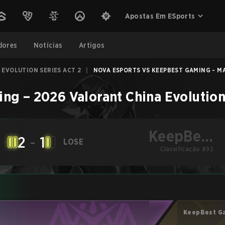
Apostas Em ESports
dores
Notícias
Artigos
 EVOLUTION SERIES ACT 2
|
NOVA ESPORTS VS KEEPBEST GAMING - MA
ing
–
2026 Valorant China Evolution
KeepBest
2
-
1
LOSE
Gaming
Classificação #92
KeepBest G