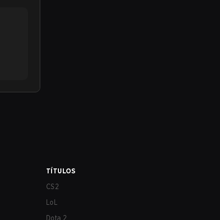
TÍTULOS
CS2
LoL
Dota 2